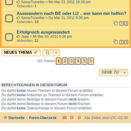
SavvyTraveller
«
Mo Mai 23, 2011 10:39 pm
Antworten:
1
Auswandern nach BE oder LU .. wer kann mir helfen?
SavvyTraveller
«
Do Mär 31, 2011 9:30 pm
Antworten:
19
1
2
Erfolgreich ausgewandert
Jupp
«
Mi Mär 30, 2011 5:26 pm
Antworten:
22
1
2
NEUES THEMA
1
2
3
4
5
223 Themen
NÄCHSTE
GEHE ZU
BERECHTIGUNGEN IN DIESEM FORUM
Du darfst
keine
neuen Themen in diesem Forum erstellen.
Du darfst
keine
Antworten zu Themen in diesem Forum erstellen.
Du darfst deine Beiträge in diesem Forum
nicht
ändern.
Du darfst deine Beiträge in diesem Forum
nicht
löschen.
Du darfst
keine
Dateianhänge in diesem Forum erstellen.
Startseite
Foren-Übersicht
Alle Zeiten sind
UTC+02:00