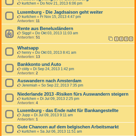
kurtchen
«
Do Nov 21, 2013 6:06 pm
Luxemburg - Die Jagdsaison geht weiter
kurtchen
«
Fr Nov 15, 2013 4:47 pm
Antworten:
11
Rente aus Beneluxländern
Siggi!
«
Do Okt 03, 2013 11:03 am
Antworten:
51
1
2
3
4
Whatsapp
henry
«
Do Okt 03, 2013 8:41 am
Antworten:
13
Bankkonto und Auto
ciiity
«
Di Sep 24, 2013 1:42 pm
Antworten:
2
Auswandern nach Amsterdam
Jeremiah
«
So Sep 22, 2013 7:35 pm
Niederlande 2013 -Risiken fürs Auswandern steigern
kurtchen
«
Di Jul 09, 2013 2:25 pm
Antworten:
4
Luxemburg - das Ende naht für Bankangestellte
Jupp
«
Di Jul 09, 2013 9:11 am
Antworten:
1
Gute Chancen auf dem belgischen Arbeitsmarkt
kurtchen
«
Sa Jul 06, 2013 11:51 am