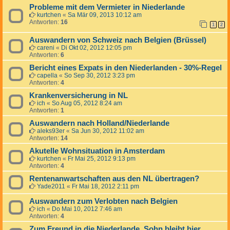
Probleme mit dem Vermieter in Niederlande
kurtchen
«
Sa Mär 09, 2013 10:12 am
Antworten:
16
1
2
Auswandern von Schweiz nach Belgien (Brüssel)
careni
«
Di Okt 02, 2012 12:05 pm
Antworten:
6
Bericht eines Expats in den Niederlanden - 30%-Regel
capella
«
So Sep 30, 2012 3:23 pm
Antworten:
4
Krankenversicherung in NL
ich
«
So Aug 05, 2012 8:24 am
Antworten:
1
Auswandern nach Holland/Niederlande
aleks93er
«
Sa Jun 30, 2012 11:02 am
Antworten:
14
Akutelle Wohnsituation in Amsterdam
kurtchen
«
Fr Mai 25, 2012 9:13 pm
Antworten:
4
Rentenanwartschaften aus den NL übertragen?
Yade2011
«
Fr Mai 18, 2012 2:11 pm
Auswandern zum Verlobten nach Belgien
ich
«
Do Mai 10, 2012 7:46 am
Antworten:
4
Zum Freund in die Niederlande, Sohn bleibt hier