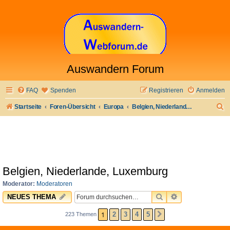
Auswandern Forum
FAQ
Spenden
Registrieren
Anmelden
S
Startseite
Foren-Übersicht
Europa
Belgien, Niederlande, Luxemburg
u
c
h
e
Belgien, Niederlande, Luxemburg
Moderator:
Moderatoren
SUCHE
ERWEITERTE 
NEUES THEMA
1
2
3
4
5
223 Themen
NÄCHSTE