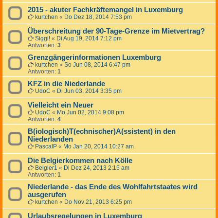
2015 - akuter Fachkräftemangel in Luxemburg
kurtchen
«
Do Dez 18, 2014 7:53 pm
Überschreitung der 90-Tage-Grenze im Mietvertrag?
Siggi!
«
Di Aug 19, 2014 7:12 pm
Antworten:
3
Grenzgängerinformationen Luxemburg
kurtchen
«
So Jun 08, 2014 6:47 pm
Antworten:
1
KFZ in die Niederlande
UdoC
«
Di Jun 03, 2014 3:35 pm
Vielleicht ein Neuer
UdoC
«
Mo Jun 02, 2014 9:08 pm
Antworten:
4
B(iologisch)T(echnischer)A(ssistent) in den
Niederlanden
PascalP
«
Mo Jan 20, 2014 10:27 am
Die Belgierkommen nach Kölle
Belgier1
«
Di Dez 24, 2013 2:15 am
Antworten:
1
Niederlande - das Ende des Wohlfahrtstaates wird
ausgerufen
kurtchen
«
Do Nov 21, 2013 6:25 pm
Urlaubsregelungen in Luxemburg