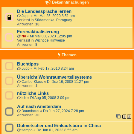
Bekanntmachungen
Die Landessprache lernen
Jupp
«
Mo Mai 25, 2020 8:51 am
Verfasst in
Südamerika: Paraguay
Antworten:
10
Forenaktualisierung
rio
«
Mi Mai 03, 2023 12:05 pm
Verfasst in
Wichtige Hinweise
Antworten:
8
Themen
Buchtipps
Jupp
«
Mi Feb 17, 2010 8:24 am
Übersicht Wohnraumverteilsysteme
Caribe-Klaus
«
Di Dez 16, 2008 11:27 pm
Antworten:
1
nützliche Links
ich
«
Di Aug 05, 2008 3:09 pm
Auf nach Amsterdam
Baumhaus
«
Do Jun 27, 2024 7:28 pm
Antworten:
20
1
2
Dolmetscher und Einkaufsbüro in China
tiempo
«
Do Jun 01, 2023 8:55 am