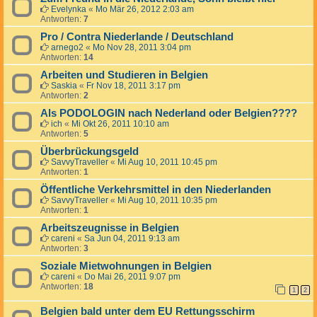
Evelynka
«
Mo Mär 26, 2012 2:03 am
Antworten:
7
Pro / Contra Niederlande / Deutschland
arnego2
«
Mo Nov 28, 2011 3:04 pm
Antworten:
14
Arbeiten und Studieren in Belgien
Saskia
«
Fr Nov 18, 2011 3:17 pm
Antworten:
2
Als PODOLOGIN nach Nederland oder Belgien????
ich
«
Mi Okt 26, 2011 10:10 am
Antworten:
5
Überbrückungsgeld
SavvyTraveller
«
Mi Aug 10, 2011 10:45 pm
Antworten:
1
Öffentliche Verkehrsmittel in den Niederlanden
SavvyTraveller
«
Mi Aug 10, 2011 10:35 pm
Antworten:
1
Arbeitszeugnisse in Belgien
careni
«
Sa Jun 04, 2011 9:13 am
Antworten:
3
Soziale Mietwohnungen in Belgien
careni
«
Do Mai 26, 2011 9:07 pm
Antworten:
18
1
2
Belgien bald unter dem EU Rettungsschirm