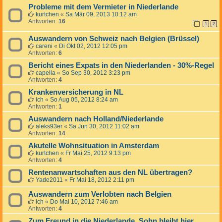
Probleme mit dem Vermieter in Niederlande
kurtchen
«
Sa Mär 09, 2013 10:12 am
Antworten:
16
1
2
Auswandern von Schweiz nach Belgien (Brüssel)
careni
«
Di Okt 02, 2012 12:05 pm
Antworten:
6
Bericht eines Expats in den Niederlanden - 30%-Regel
capella
«
So Sep 30, 2012 3:23 pm
Antworten:
4
Krankenversicherung in NL
ich
«
So Aug 05, 2012 8:24 am
Antworten:
1
Auswandern nach Holland/Niederlande
aleks93er
«
Sa Jun 30, 2012 11:02 am
Antworten:
14
Akutelle Wohnsituation in Amsterdam
kurtchen
«
Fr Mai 25, 2012 9:13 pm
Antworten:
4
Rentenanwartschaften aus den NL übertragen?
Yade2011
«
Fr Mai 18, 2012 2:11 pm
Auswandern zum Verlobten nach Belgien
ich
«
Do Mai 10, 2012 7:46 am
Antworten:
4
Zum Freund in die Niederlande, Sohn bleibt hier