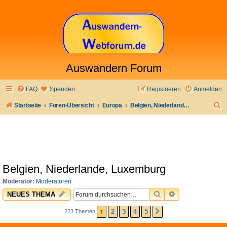
Auswandern Forum
FAQ
Spenden
Registrieren
Anmelden
S
Startseite
Foren-Übersicht
Europa
Belgien, Niederlande, Luxemburg
u
c
h
e
Belgien, Niederlande, Luxemburg
Moderator:
Moderatoren
SUCHE
ERWEITERTE 
NEUES THEMA
1
2
3
4
5
223 Themen
NÄCHSTE