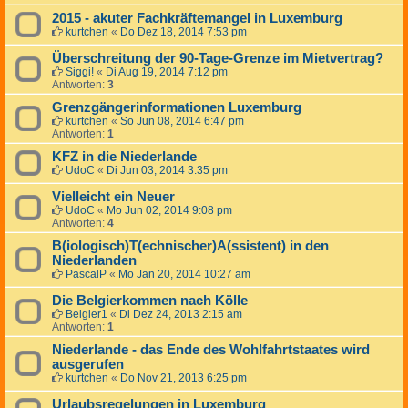
2015 - akuter Fachkräftemangel in Luxemburg
kurtchen
«
Do Dez 18, 2014 7:53 pm
Überschreitung der 90-Tage-Grenze im Mietvertrag?
Siggi!
«
Di Aug 19, 2014 7:12 pm
Antworten:
3
Grenzgängerinformationen Luxemburg
kurtchen
«
So Jun 08, 2014 6:47 pm
Antworten:
1
KFZ in die Niederlande
UdoC
«
Di Jun 03, 2014 3:35 pm
Vielleicht ein Neuer
UdoC
«
Mo Jun 02, 2014 9:08 pm
Antworten:
4
B(iologisch)T(echnischer)A(ssistent) in den
Niederlanden
PascalP
«
Mo Jan 20, 2014 10:27 am
Die Belgierkommen nach Kölle
Belgier1
«
Di Dez 24, 2013 2:15 am
Antworten:
1
Niederlande - das Ende des Wohlfahrtstaates wird
ausgerufen
kurtchen
«
Do Nov 21, 2013 6:25 pm
Urlaubsregelungen in Luxemburg