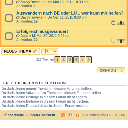
SavvyTraveller
«
Mo Mai 23, 2011 10:39 pm
Antworten:
1
Auswandern nach BE oder LU .. wer kann mir helfen?
SavvyTraveller
«
Do Mär 31, 2011 9:30 pm
Antworten:
19
1
2
Erfolgreich ausgewandert
Jupp
«
Mi Mär 30, 2011 5:26 pm
Antworten:
22
1
2
NEUES THEMA
1
2
3
4
5
223 Themen
NÄCHSTE
GEHE ZU
BERECHTIGUNGEN IN DIESEM FORUM
Du darfst
keine
neuen Themen in diesem Forum erstellen.
Du darfst
keine
Antworten zu Themen in diesem Forum erstellen.
Du darfst deine Beiträge in diesem Forum
nicht
ändern.
Du darfst deine Beiträge in diesem Forum
nicht
löschen.
Du darfst
keine
Dateianhänge in diesem Forum erstellen.
Startseite
Foren-Übersicht
Alle Zeiten sind
UTC+02:00