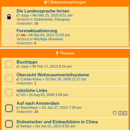
Bekanntmachungen
Die Landessprache lernen
Jupp
«
Mo Mai 25, 2020 8:51 am
Verfasst in
Südamerika: Paraguay
Antworten:
10
Forenaktualisierung
rio
«
Mi Mai 03, 2023 12:05 pm
Verfasst in
Wichtige Hinweise
Antworten:
8
Themen
Buchtipps
Jupp
«
Mi Feb 17, 2010 8:24 am
Übersicht Wohnraumverteilsysteme
Caribe-Klaus
«
Di Dez 16, 2008 11:27 pm
Antworten:
1
nützliche Links
ich
«
Di Aug 05, 2008 3:09 pm
Auf nach Amsterdam
Baumhaus
«
Do Jun 27, 2024 7:28 pm
Antworten:
20
1
2
Dolmetscher und Einkaufsbüro in China
tiempo
«
Do Jun 01, 2023 8:55 am