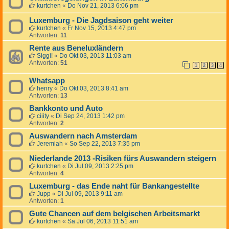
kurtchen
«
Do Nov 21, 2013 6:06 pm
Luxemburg - Die Jagdsaison geht weiter
kurtchen
«
Fr Nov 15, 2013 4:47 pm
Antworten:
11
Rente aus Beneluxländern
Siggi!
«
Do Okt 03, 2013 11:03 am
Antworten:
51
1
2
3
4
Whatsapp
henry
«
Do Okt 03, 2013 8:41 am
Antworten:
13
Bankkonto und Auto
ciiity
«
Di Sep 24, 2013 1:42 pm
Antworten:
2
Auswandern nach Amsterdam
Jeremiah
«
So Sep 22, 2013 7:35 pm
Niederlande 2013 -Risiken fürs Auswandern steigern
kurtchen
«
Di Jul 09, 2013 2:25 pm
Antworten:
4
Luxemburg - das Ende naht für Bankangestellte
Jupp
«
Di Jul 09, 2013 9:11 am
Antworten:
1
Gute Chancen auf dem belgischen Arbeitsmarkt
kurtchen
«
Sa Jul 06, 2013 11:51 am