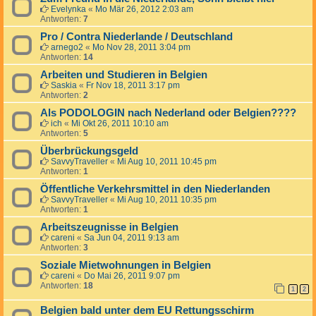
Evelynka
«
Mo Mär 26, 2012 2:03 am
Antworten:
7
Pro / Contra Niederlande / Deutschland
arnego2
«
Mo Nov 28, 2011 3:04 pm
Antworten:
14
Arbeiten und Studieren in Belgien
Saskia
«
Fr Nov 18, 2011 3:17 pm
Antworten:
2
Als PODOLOGIN nach Nederland oder Belgien????
ich
«
Mi Okt 26, 2011 10:10 am
Antworten:
5
Überbrückungsgeld
SavvyTraveller
«
Mi Aug 10, 2011 10:45 pm
Antworten:
1
Öffentliche Verkehrsmittel in den Niederlanden
SavvyTraveller
«
Mi Aug 10, 2011 10:35 pm
Antworten:
1
Arbeitszeugnisse in Belgien
careni
«
Sa Jun 04, 2011 9:13 am
Antworten:
3
Soziale Mietwohnungen in Belgien
careni
«
Do Mai 26, 2011 9:07 pm
Antworten:
18
1
2
Belgien bald unter dem EU Rettungsschirm