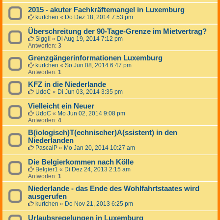
2015 - akuter Fachkräftemangel in Luxemburg
kurtchen
«
Do Dez 18, 2014 7:53 pm
Überschreitung der 90-Tage-Grenze im Mietvertrag?
Siggi!
«
Di Aug 19, 2014 7:12 pm
Antworten:
3
Grenzgängerinformationen Luxemburg
kurtchen
«
So Jun 08, 2014 6:47 pm
Antworten:
1
KFZ in die Niederlande
UdoC
«
Di Jun 03, 2014 3:35 pm
Vielleicht ein Neuer
UdoC
«
Mo Jun 02, 2014 9:08 pm
Antworten:
4
B(iologisch)T(echnischer)A(ssistent) in den
Niederlanden
PascalP
«
Mo Jan 20, 2014 10:27 am
Die Belgierkommen nach Kölle
Belgier1
«
Di Dez 24, 2013 2:15 am
Antworten:
1
Niederlande - das Ende des Wohlfahrtstaates wird
ausgerufen
kurtchen
«
Do Nov 21, 2013 6:25 pm
Urlaubsregelungen in Luxemburg