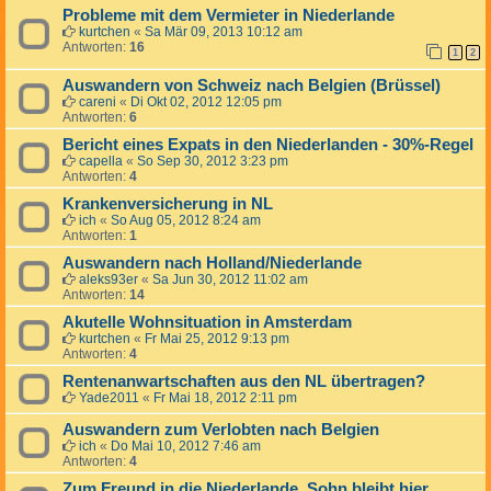
Probleme mit dem Vermieter in Niederlande
kurtchen
«
Sa Mär 09, 2013 10:12 am
Antworten:
16
1
2
Auswandern von Schweiz nach Belgien (Brüssel)
careni
«
Di Okt 02, 2012 12:05 pm
Antworten:
6
Bericht eines Expats in den Niederlanden - 30%-Regel
capella
«
So Sep 30, 2012 3:23 pm
Antworten:
4
Krankenversicherung in NL
ich
«
So Aug 05, 2012 8:24 am
Antworten:
1
Auswandern nach Holland/Niederlande
aleks93er
«
Sa Jun 30, 2012 11:02 am
Antworten:
14
Akutelle Wohnsituation in Amsterdam
kurtchen
«
Fr Mai 25, 2012 9:13 pm
Antworten:
4
Rentenanwartschaften aus den NL übertragen?
Yade2011
«
Fr Mai 18, 2012 2:11 pm
Auswandern zum Verlobten nach Belgien
ich
«
Do Mai 10, 2012 7:46 am
Antworten:
4
Zum Freund in die Niederlande, Sohn bleibt hier