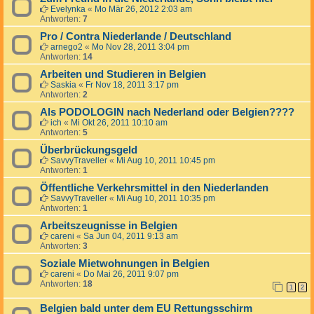
Evelynka
«
Mo Mär 26, 2012 2:03 am
Antworten:
7
Pro / Contra Niederlande / Deutschland
arnego2
«
Mo Nov 28, 2011 3:04 pm
Antworten:
14
Arbeiten und Studieren in Belgien
Saskia
«
Fr Nov 18, 2011 3:17 pm
Antworten:
2
Als PODOLOGIN nach Nederland oder Belgien????
ich
«
Mi Okt 26, 2011 10:10 am
Antworten:
5
Überbrückungsgeld
SavvyTraveller
«
Mi Aug 10, 2011 10:45 pm
Antworten:
1
Öffentliche Verkehrsmittel in den Niederlanden
SavvyTraveller
«
Mi Aug 10, 2011 10:35 pm
Antworten:
1
Arbeitszeugnisse in Belgien
careni
«
Sa Jun 04, 2011 9:13 am
Antworten:
3
Soziale Mietwohnungen in Belgien
careni
«
Do Mai 26, 2011 9:07 pm
Antworten:
18
1
2
Belgien bald unter dem EU Rettungsschirm