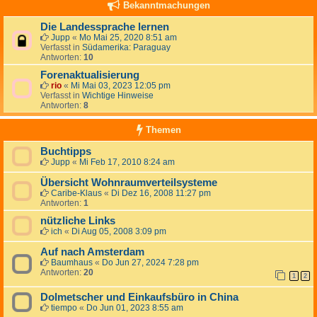
Bekanntmachungen
Die Landessprache lernen
Jupp
«
Mo Mai 25, 2020 8:51 am
Verfasst in
Südamerika: Paraguay
Antworten:
10
Forenaktualisierung
rio
«
Mi Mai 03, 2023 12:05 pm
Verfasst in
Wichtige Hinweise
Antworten:
8
Themen
Buchtipps
Jupp
«
Mi Feb 17, 2010 8:24 am
Übersicht Wohnraumverteilsysteme
Caribe-Klaus
«
Di Dez 16, 2008 11:27 pm
Antworten:
1
nützliche Links
ich
«
Di Aug 05, 2008 3:09 pm
Auf nach Amsterdam
Baumhaus
«
Do Jun 27, 2024 7:28 pm
Antworten:
20
1
2
Dolmetscher und Einkaufsbüro in China
tiempo
«
Do Jun 01, 2023 8:55 am