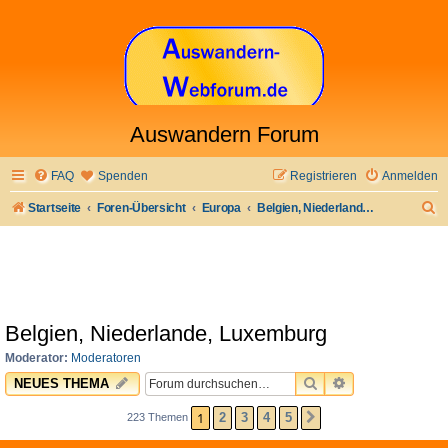
Auswandern Forum
FAQ
Spenden
Registrieren
Anmelden
S
Startseite
Foren-Übersicht
Europa
Belgien, Niederlande, Luxemburg
u
c
h
e
Belgien, Niederlande, Luxemburg
Moderator:
Moderatoren
SUCHE
ERWEITERTE 
NEUES THEMA
1
2
3
4
5
223 Themen
NÄCHSTE