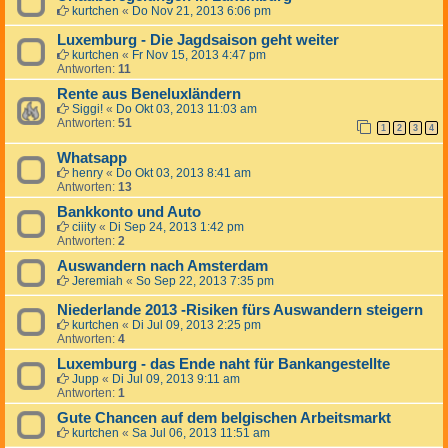
kurtchen
«
Do Nov 21, 2013 6:06 pm
Luxemburg - Die Jagdsaison geht weiter
kurtchen
«
Fr Nov 15, 2013 4:47 pm
Antworten:
11
Rente aus Beneluxländern
Siggi!
«
Do Okt 03, 2013 11:03 am
Antworten:
51
1
2
3
4
Whatsapp
henry
«
Do Okt 03, 2013 8:41 am
Antworten:
13
Bankkonto und Auto
ciiity
«
Di Sep 24, 2013 1:42 pm
Antworten:
2
Auswandern nach Amsterdam
Jeremiah
«
So Sep 22, 2013 7:35 pm
Niederlande 2013 -Risiken fürs Auswandern steigern
kurtchen
«
Di Jul 09, 2013 2:25 pm
Antworten:
4
Luxemburg - das Ende naht für Bankangestellte
Jupp
«
Di Jul 09, 2013 9:11 am
Antworten:
1
Gute Chancen auf dem belgischen Arbeitsmarkt
kurtchen
«
Sa Jul 06, 2013 11:51 am