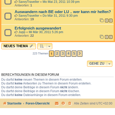
SavvyTraveller
«
Mo Mai 23, 2011 10:39 pm
Antworten:
1
Auswandern nach BE oder LU .. wer kann mir helfen?
SavvyTraveller
«
Do Mär 31, 2011 9:30 pm
Antworten:
19
1
2
Erfolgreich ausgewandert
Jupp
«
Mi Mär 30, 2011 5:26 pm
Antworten:
22
1
2
NEUES THEMA
1
2
3
4
5
223 Themen
NÄCHSTE
GEHE ZU
BERECHTIGUNGEN IN DIESEM FORUM
Du darfst
keine
neuen Themen in diesem Forum erstellen.
Du darfst
keine
Antworten zu Themen in diesem Forum erstellen.
Du darfst deine Beiträge in diesem Forum
nicht
ändern.
Du darfst deine Beiträge in diesem Forum
nicht
löschen.
Du darfst
keine
Dateianhänge in diesem Forum erstellen.
Startseite
Foren-Übersicht
Alle Zeiten sind
UTC+02:00