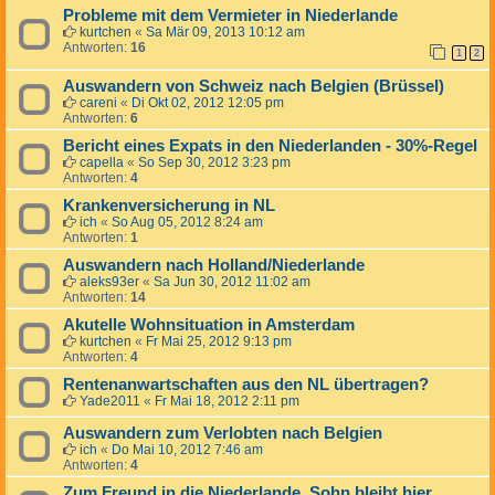
Probleme mit dem Vermieter in Niederlande
kurtchen
«
Sa Mär 09, 2013 10:12 am
Antworten:
16
1
2
Auswandern von Schweiz nach Belgien (Brüssel)
careni
«
Di Okt 02, 2012 12:05 pm
Antworten:
6
Bericht eines Expats in den Niederlanden - 30%-Regel
capella
«
So Sep 30, 2012 3:23 pm
Antworten:
4
Krankenversicherung in NL
ich
«
So Aug 05, 2012 8:24 am
Antworten:
1
Auswandern nach Holland/Niederlande
aleks93er
«
Sa Jun 30, 2012 11:02 am
Antworten:
14
Akutelle Wohnsituation in Amsterdam
kurtchen
«
Fr Mai 25, 2012 9:13 pm
Antworten:
4
Rentenanwartschaften aus den NL übertragen?
Yade2011
«
Fr Mai 18, 2012 2:11 pm
Auswandern zum Verlobten nach Belgien
ich
«
Do Mai 10, 2012 7:46 am
Antworten:
4
Zum Freund in die Niederlande, Sohn bleibt hier