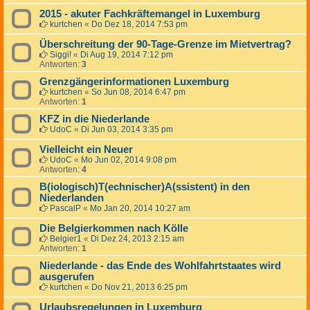
2015 - akuter Fachkräftemangel in Luxemburg
kurtchen
«
Do Dez 18, 2014 7:53 pm
Überschreitung der 90-Tage-Grenze im Mietvertrag?
Siggi!
«
Di Aug 19, 2014 7:12 pm
Antworten:
3
Grenzgängerinformationen Luxemburg
kurtchen
«
So Jun 08, 2014 6:47 pm
Antworten:
1
KFZ in die Niederlande
UdoC
«
Di Jun 03, 2014 3:35 pm
Vielleicht ein Neuer
UdoC
«
Mo Jun 02, 2014 9:08 pm
Antworten:
4
B(iologisch)T(echnischer)A(ssistent) in den
Niederlanden
PascalP
«
Mo Jan 20, 2014 10:27 am
Die Belgierkommen nach Kölle
Belgier1
«
Di Dez 24, 2013 2:15 am
Antworten:
1
Niederlande - das Ende des Wohlfahrtstaates wird
ausgerufen
kurtchen
«
Do Nov 21, 2013 6:25 pm
Urlaubsregelungen in Luxemburg