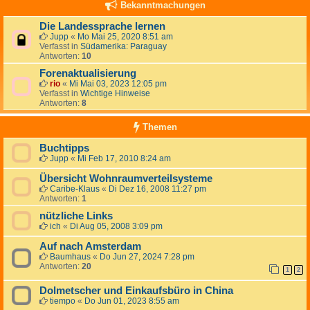
Bekanntmachungen
Die Landessprache lernen
Jupp
«
Mo Mai 25, 2020 8:51 am
Verfasst in
Südamerika: Paraguay
Antworten:
10
Forenaktualisierung
rio
«
Mi Mai 03, 2023 12:05 pm
Verfasst in
Wichtige Hinweise
Antworten:
8
Themen
Buchtipps
Jupp
«
Mi Feb 17, 2010 8:24 am
Übersicht Wohnraumverteilsysteme
Caribe-Klaus
«
Di Dez 16, 2008 11:27 pm
Antworten:
1
nützliche Links
ich
«
Di Aug 05, 2008 3:09 pm
Auf nach Amsterdam
Baumhaus
«
Do Jun 27, 2024 7:28 pm
Antworten:
20
1
2
Dolmetscher und Einkaufsbüro in China
tiempo
«
Do Jun 01, 2023 8:55 am