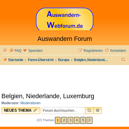
Auswandern Forum
FAQ
Spenden
Registrieren
Anmelden
S
Startseite
Foren-Übersicht
Europa
Belgien, Niederlande, Luxemburg
u
c
h
e
Belgien, Niederlande, Luxemburg
Moderator:
Moderatoren
SUCHE
ERWEITERTE 
NEUES THEMA
1
2
3
4
5
223 Themen
NÄCHSTE