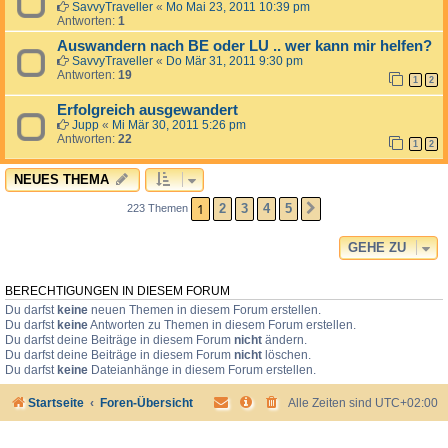
SavvyTraveller
«
Mo Mai 23, 2011 10:39 pm
Antworten:
1
Auswandern nach BE oder LU .. wer kann mir helfen?
SavvyTraveller
«
Do Mär 31, 2011 9:30 pm
Antworten:
19
1
2
Erfolgreich ausgewandert
Jupp
«
Mi Mär 30, 2011 5:26 pm
Antworten:
22
1
2
NEUES THEMA
1
2
3
4
5
223 Themen
NÄCHSTE
GEHE ZU
BERECHTIGUNGEN IN DIESEM FORUM
Du darfst
keine
neuen Themen in diesem Forum erstellen.
Du darfst
keine
Antworten zu Themen in diesem Forum erstellen.
Du darfst deine Beiträge in diesem Forum
nicht
ändern.
Du darfst deine Beiträge in diesem Forum
nicht
löschen.
Du darfst
keine
Dateianhänge in diesem Forum erstellen.
Startseite
Foren-Übersicht
Alle Zeiten sind
UTC+02:00