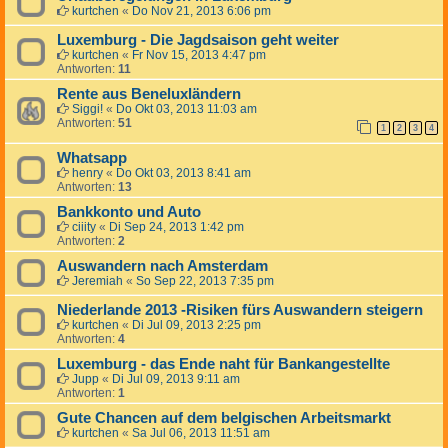
kurtchen
«
Do Nov 21, 2013 6:06 pm
Luxemburg - Die Jagdsaison geht weiter
kurtchen
«
Fr Nov 15, 2013 4:47 pm
Antworten:
11
Rente aus Beneluxländern
Siggi!
«
Do Okt 03, 2013 11:03 am
Antworten:
51
1
2
3
4
Whatsapp
henry
«
Do Okt 03, 2013 8:41 am
Antworten:
13
Bankkonto und Auto
ciiity
«
Di Sep 24, 2013 1:42 pm
Antworten:
2
Auswandern nach Amsterdam
Jeremiah
«
So Sep 22, 2013 7:35 pm
Niederlande 2013 -Risiken fürs Auswandern steigern
kurtchen
«
Di Jul 09, 2013 2:25 pm
Antworten:
4
Luxemburg - das Ende naht für Bankangestellte
Jupp
«
Di Jul 09, 2013 9:11 am
Antworten:
1
Gute Chancen auf dem belgischen Arbeitsmarkt
kurtchen
«
Sa Jul 06, 2013 11:51 am