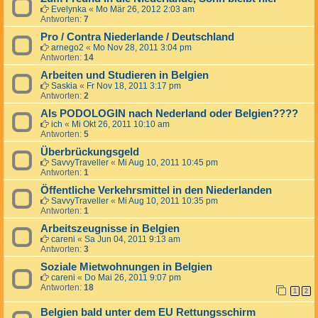
Evelynka
«
Mo Mär 26, 2012 2:03 am
Antworten:
7
Pro / Contra Niederlande / Deutschland
arnego2
«
Mo Nov 28, 2011 3:04 pm
Antworten:
14
Arbeiten und Studieren in Belgien
Saskia
«
Fr Nov 18, 2011 3:17 pm
Antworten:
2
Als PODOLOGIN nach Nederland oder Belgien????
ich
«
Mi Okt 26, 2011 10:10 am
Antworten:
5
Überbrückungsgeld
SavvyTraveller
«
Mi Aug 10, 2011 10:45 pm
Antworten:
1
Öffentliche Verkehrsmittel in den Niederlanden
SavvyTraveller
«
Mi Aug 10, 2011 10:35 pm
Antworten:
1
Arbeitszeugnisse in Belgien
careni
«
Sa Jun 04, 2011 9:13 am
Antworten:
3
Soziale Mietwohnungen in Belgien
careni
«
Do Mai 26, 2011 9:07 pm
Antworten:
18
1
2
Belgien bald unter dem EU Rettungsschirm