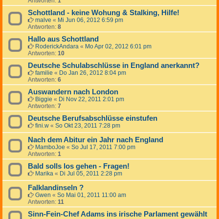
Antworten:
1
Schottland - keine Wohung & Stalking, Hilfe!
malve
«
Mi Jun 06, 2012 6:59 pm
Antworten:
8
Hallo aus Schottland
RoderickAndara
«
Mo Apr 02, 2012 6:01 pm
Antworten:
10
Deutsche Schulabschlüsse in England anerkannt?
familie
«
Do Jan 26, 2012 8:04 pm
Antworten:
6
Auswandern nach London
Biggie
«
Di Nov 22, 2011 2:01 pm
Antworten:
7
Deutsche Berufsabschlüsse einstufen
fini.w
«
So Okt 23, 2011 7:28 pm
Nach dem Abitur ein Jahr nach England
MamboJoe
«
So Jul 17, 2011 7:00 pm
Antworten:
1
Bald solls los gehen - Fragen!
Marika
«
Di Jul 05, 2011 2:28 pm
Falklandinseln ?
Gwen
«
So Mai 01, 2011 11:00 am
Antworten:
11
Sinn-Fein-Chef Adams ins irische Parlament gewählt