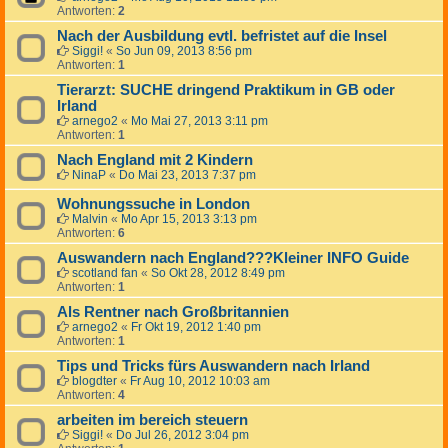
Antworten:
2
Nach der Ausbildung evtl. befristet auf die Insel
Siggi!
«
So Jun 09, 2013 8:56 pm
Antworten:
1
Tierarzt: SUCHE dringend Praktikum in GB oder
Irland
arnego2
«
Mo Mai 27, 2013 3:11 pm
Antworten:
1
Nach England mit 2 Kindern
NinaP
«
Do Mai 23, 2013 7:37 pm
Wohnungssuche in London
Malvin
«
Mo Apr 15, 2013 3:13 pm
Antworten:
6
Auswandern nach England???Kleiner INFO Guide
scotland fan
«
So Okt 28, 2012 8:49 pm
Antworten:
1
Als Rentner nach Großbritannien
arnego2
«
Fr Okt 19, 2012 1:40 pm
Antworten:
1
Tips und Tricks fürs Auswandern nach Irland
blogdter
«
Fr Aug 10, 2012 10:03 am
Antworten:
4
arbeiten im bereich steuern
Siggi!
«
Do Jul 26, 2012 3:04 pm