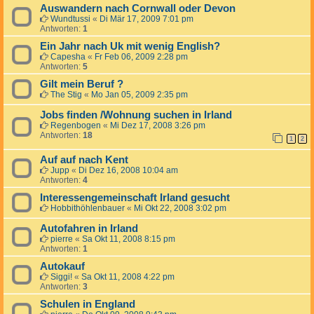
Auswandern nach Cornwall oder Devon
Wundtussi
«
Di Mär 17, 2009 7:01 pm
Antworten:
1
Ein Jahr nach Uk mit wenig English?
Capesha
«
Fr Feb 06, 2009 2:28 pm
Antworten:
5
Gilt mein Beruf ?
The Stig
«
Mo Jan 05, 2009 2:35 pm
Jobs finden /Wohnung suchen in Irland
Regenbogen
«
Mi Dez 17, 2008 3:26 pm
Antworten:
18
1
2
Auf auf nach Kent
Jupp
«
Di Dez 16, 2008 10:04 am
Antworten:
4
Interessengemeinschaft Irland gesucht
Hobbithöhlenbauer
«
Mi Okt 22, 2008 3:02 pm
Autofahren in Irland
pierre
«
Sa Okt 11, 2008 8:15 pm
Antworten:
1
Autokauf
Siggi!
«
Sa Okt 11, 2008 4:22 pm
Antworten:
3
Schulen in England