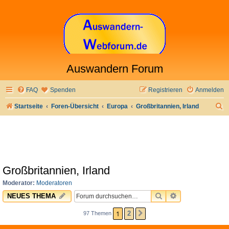
Auswandern Forum
FAQ
Spenden
Registrieren
Anmelden
S
Startseite
Foren-Übersicht
Europa
Großbritannien, Irland
u
c
h
e
Großbritannien, Irland
Moderator:
Moderatoren
SUCHE
ERWEITERTE 
NEUES THEMA
1
2
97 Themen
NÄCHSTE