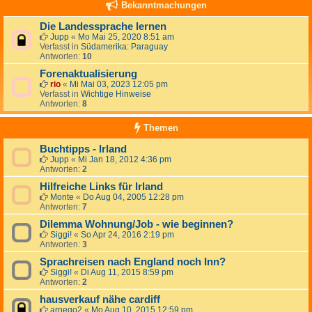
Bekanntmachungen
Die Landessprache lernen
Jupp
«
Mo Mai 25, 2020 8:51 am
Verfasst in
Südamerika: Paraguay
Antworten:
10
Forenaktualisierung
rio
«
Mi Mai 03, 2023 12:05 pm
Verfasst in
Wichtige Hinweise
Antworten:
8
Themen
Buchtipps - Irland
Jupp
«
Mi Jan 18, 2012 4:36 pm
Antworten:
2
Hilfreiche Links für Irland
Monte
«
Do Aug 04, 2005 12:28 pm
Antworten:
7
Dilemma Wohnung/Job - wie beginnen?
Siggi!
«
So Apr 24, 2016 2:19 pm
Antworten:
3
Sprachreisen nach England noch Inn?
Siggi!
«
Di Aug 11, 2015 8:59 pm
Antworten:
2
hausverkauf nähe cardiff
arnego2
«
Mo Aug 10, 2015 12:59 pm