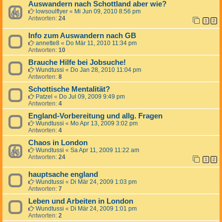
Auswandern nach Schottland aber wie?
lowsoulflyer
«
Mi Jun 09, 2010 8:56 pm
Antworten:
24
1
2
Info zum Auswandern nach GB
annette8
«
Do Mär 11, 2010 11:34 pm
Antworten:
10
Brauche Hilfe bei Jobsuche!
Wundtussi
«
Do Jan 28, 2010 11:04 pm
Antworten:
8
Schottische Mentalität?
Patzel
«
Do Jul 09, 2009 9:49 pm
Antworten:
4
England-Vorbereitung und allg. Fragen
Wundtussi
«
Mo Apr 13, 2009 3:02 pm
Antworten:
4
Chaos in London
Wundtussi
«
Sa Apr 11, 2009 11:22 am
Antworten:
24
1
2
hauptsache england
Wundtussi
«
Di Mär 24, 2009 1:03 pm
Antworten:
7
Leben und Arbeiten in London
Wundtussi
«
Di Mär 24, 2009 1:01 pm
Antworten:
2