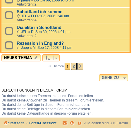
pierre
«
Do Okt 09, 2008 9:43 pm
Antworten:
2
Schottland ich komme
JEL
«
Fr Okt 03, 2008 1:40 am
Antworten:
4
Dialekte in Schottland
JEL
«
Di Sep 30, 2008 4:01 pm
Antworten:
2
Rezession in England?
Jupp
«
Mi Sep 17, 2008 4:11 pm
NEUES THEMA
1
2
97 Themen
NÄCHSTE
GEHE ZU
BERECHTIGUNGEN IN DIESEM FORUM
Du darfst
keine
neuen Themen in diesem Forum erstellen.
Du darfst
keine
Antworten zu Themen in diesem Forum erstellen.
Du darfst deine Beiträge in diesem Forum
nicht
ändern.
Du darfst deine Beiträge in diesem Forum
nicht
löschen.
Du darfst
keine
Dateianhänge in diesem Forum erstellen.
Startseite
Foren-Übersicht
Alle Zeiten sind
UTC+02:00