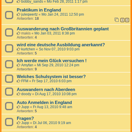
bobby_sands
«
Mo Feb 28, 2011 1:17 pm
Praktikum in England
juleqwertz
«
Mo Jan 24, 2011 12:50 pm
Antworten:
18
1
2
Auswanderung nach Großbritannien geplant
makis
«
Mo Jan 03, 2011 8:38 pm
Antworten:
4
wird eine deutsche Ausbildung anerkannt?
kurtchen
«
So Nov 07, 2010 9:03 pm
Antworten:
5
Ich werde mein Glück versuchen !
Amyfan
«
Mi Sep 29, 2010 12:24 pm
Antworten:
9
Welches Schulsystem ist besser?
FFM
«
Fr Sep 17, 2010 6:03 pm
Auswandern nach Aberdeen
doody
«
Di Aug 17, 2010 10:08 pm
Auto Anmelden in England
Jupp
«
Fr Aug 13, 2010 9:48 am
Antworten:
5
Fragen?
Jupp
«
Di Jul 06, 2010 9:19 am
Antworten:
4