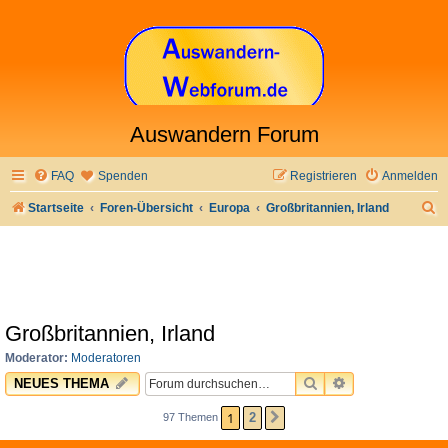
Auswandern Forum
FAQ
Spenden
Registrieren
Anmelden
S
Startseite
Foren-Übersicht
Europa
Großbritannien, Irland
u
c
h
e
Großbritannien, Irland
Moderator:
Moderatoren
SUCHE
ERWEITERTE 
NEUES THEMA
1
2
97 Themen
NÄCHSTE