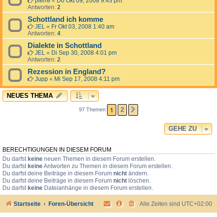
pierre
«
Do Okt 09, 2008 9:43 pm
Antworten:
2
Schottland ich komme
JEL
«
Fr Okt 03, 2008 1:40 am
Antworten:
4
Dialekte in Schottland
JEL
«
Di Sep 30, 2008 4:01 pm
Antworten:
2
Rezession in England?
Jupp
«
Mi Sep 17, 2008 4:11 pm
NEUES THEMA
1
2
97 Themen
NÄCHSTE
GEHE ZU
BERECHTIGUNGEN IN DIESEM FORUM
Du darfst
keine
neuen Themen in diesem Forum erstellen.
Du darfst
keine
Antworten zu Themen in diesem Forum erstellen.
Du darfst deine Beiträge in diesem Forum
nicht
ändern.
Du darfst deine Beiträge in diesem Forum
nicht
löschen.
Du darfst
keine
Dateianhänge in diesem Forum erstellen.
Startseite
Foren-Übersicht
Alle Zeiten sind
UTC+02:00