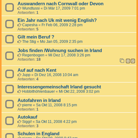
Auswandern nach Cornwall oder Devon
Wundtussi
«
Di Mär 17, 2009 7:01 pm
Antworten:
1
Ein Jahr nach Uk mit wenig English?
Capesha
«
Fr Feb 06, 2009 2:28 pm
Antworten:
5
Gilt mein Beruf ?
The Stig
«
Mo Jan 05, 2009 2:35 pm
Jobs finden /Wohnung suchen in Irland
Regenbogen
«
Mi Dez 17, 2008 3:26 pm
Antworten:
18
1
2
Auf auf nach Kent
Jupp
«
Di Dez 16, 2008 10:04 am
Antworten:
4
Interessengemeinschaft Irland gesucht
Hobbithöhlenbauer
«
Mi Okt 22, 2008 3:02 pm
Autofahren in Irland
pierre
«
Sa Okt 11, 2008 8:15 pm
Antworten:
1
Autokauf
Siggi!
«
Sa Okt 11, 2008 4:22 pm
Antworten:
3
Schulen in England