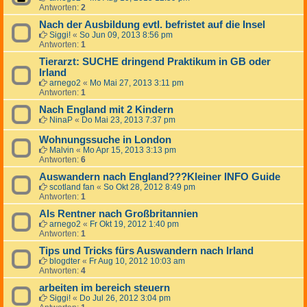
Antworten:
2
Nach der Ausbildung evtl. befristet auf die Insel
Siggi!
«
So Jun 09, 2013 8:56 pm
Antworten:
1
Tierarzt: SUCHE dringend Praktikum in GB oder
Irland
arnego2
«
Mo Mai 27, 2013 3:11 pm
Antworten:
1
Nach England mit 2 Kindern
NinaP
«
Do Mai 23, 2013 7:37 pm
Wohnungssuche in London
Malvin
«
Mo Apr 15, 2013 3:13 pm
Antworten:
6
Auswandern nach England???Kleiner INFO Guide
scotland fan
«
So Okt 28, 2012 8:49 pm
Antworten:
1
Als Rentner nach Großbritannien
arnego2
«
Fr Okt 19, 2012 1:40 pm
Antworten:
1
Tips und Tricks fürs Auswandern nach Irland
blogdter
«
Fr Aug 10, 2012 10:03 am
Antworten:
4
arbeiten im bereich steuern
Siggi!
«
Do Jul 26, 2012 3:04 pm