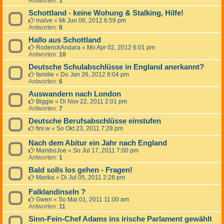
Antworten:
1
Schottland - keine Wohung & Stalking, Hilfe!
malve
«
Mi Jun 06, 2012 6:59 pm
Antworten:
8
Hallo aus Schottland
RoderickAndara
«
Mo Apr 02, 2012 6:01 pm
Antworten:
10
Deutsche Schulabschlüsse in England anerkannt?
familie
«
Do Jan 26, 2012 8:04 pm
Antworten:
6
Auswandern nach London
Biggie
«
Di Nov 22, 2011 2:01 pm
Antworten:
7
Deutsche Berufsabschlüsse einstufen
fini.w
«
So Okt 23, 2011 7:28 pm
Nach dem Abitur ein Jahr nach England
MamboJoe
«
So Jul 17, 2011 7:00 pm
Antworten:
1
Bald solls los gehen - Fragen!
Marika
«
Di Jul 05, 2011 2:28 pm
Falklandinseln ?
Gwen
«
So Mai 01, 2011 11:00 am
Antworten:
11
Sinn-Fein-Chef Adams ins irische Parlament gewählt