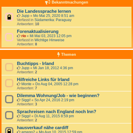
Bekanntmachungen
Die Landessprache lernen
Jupp
«
Mo Mai 25, 2020 8:51 am
Verfasst in
Südamerika: Paraguay
Antworten:
10
Forenaktualisierung
rio
«
Mi Mai 03, 2023 12:05 pm
Verfasst in
Wichtige Hinweise
Antworten:
8
Themen
Buchtipps - Irland
Jupp
«
Mi Jan 18, 2012 4:36 pm
Antworten:
2
Hilfreiche Links für Irland
Monte
«
Do Aug 04, 2005 12:28 pm
Antworten:
7
Dilemma Wohnung/Job - wie beginnen?
Siggi!
«
So Apr 24, 2016 2:19 pm
Antworten:
3
Sprachreisen nach England noch Inn?
Siggi!
«
Di Aug 11, 2015 8:59 pm
Antworten:
2
hausverkauf nähe cardiff
arnego2
«
Mo Aug 10, 2015 12:59 pm