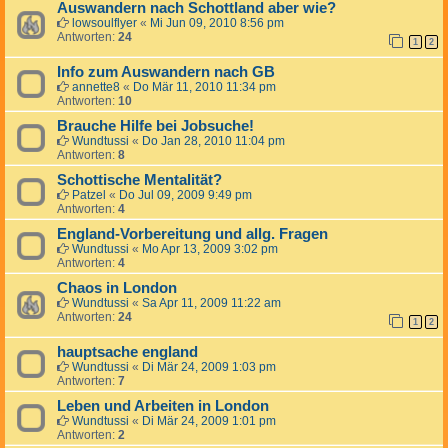
Auswandern nach Schottland aber wie?
lowsoulflyer
«
Mi Jun 09, 2010 8:56 pm
Antworten:
24
1
2
Info zum Auswandern nach GB
annette8
«
Do Mär 11, 2010 11:34 pm
Antworten:
10
Brauche Hilfe bei Jobsuche!
Wundtussi
«
Do Jan 28, 2010 11:04 pm
Antworten:
8
Schottische Mentalität?
Patzel
«
Do Jul 09, 2009 9:49 pm
Antworten:
4
England-Vorbereitung und allg. Fragen
Wundtussi
«
Mo Apr 13, 2009 3:02 pm
Antworten:
4
Chaos in London
Wundtussi
«
Sa Apr 11, 2009 11:22 am
Antworten:
24
1
2
hauptsache england
Wundtussi
«
Di Mär 24, 2009 1:03 pm
Antworten:
7
Leben und Arbeiten in London
Wundtussi
«
Di Mär 24, 2009 1:01 pm
Antworten:
2