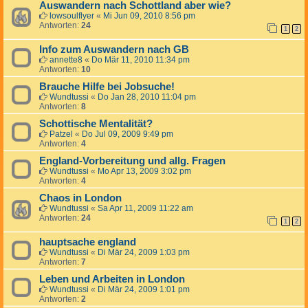
Auswandern nach Schottland aber wie?
lowsoulflyer
«
Mi Jun 09, 2010 8:56 pm
Antworten:
24
1
2
Info zum Auswandern nach GB
annette8
«
Do Mär 11, 2010 11:34 pm
Antworten:
10
Brauche Hilfe bei Jobsuche!
Wundtussi
«
Do Jan 28, 2010 11:04 pm
Antworten:
8
Schottische Mentalität?
Patzel
«
Do Jul 09, 2009 9:49 pm
Antworten:
4
England-Vorbereitung und allg. Fragen
Wundtussi
«
Mo Apr 13, 2009 3:02 pm
Antworten:
4
Chaos in London
Wundtussi
«
Sa Apr 11, 2009 11:22 am
Antworten:
24
1
2
hauptsache england
Wundtussi
«
Di Mär 24, 2009 1:03 pm
Antworten:
7
Leben und Arbeiten in London
Wundtussi
«
Di Mär 24, 2009 1:01 pm
Antworten:
2