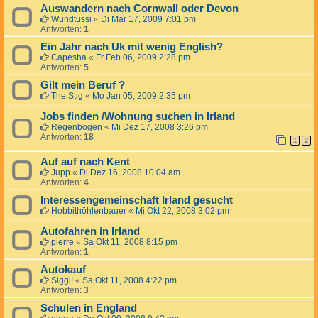
Auswandern nach Cornwall oder Devon
Wundtussi
«
Di Mär 17, 2009 7:01 pm
Antworten:
1
Ein Jahr nach Uk mit wenig English?
Capesha
«
Fr Feb 06, 2009 2:28 pm
Antworten:
5
Gilt mein Beruf ?
The Stig
«
Mo Jan 05, 2009 2:35 pm
Jobs finden /Wohnung suchen in Irland
Regenbogen
«
Mi Dez 17, 2008 3:26 pm
Antworten:
18
1
2
Auf auf nach Kent
Jupp
«
Di Dez 16, 2008 10:04 am
Antworten:
4
Interessengemeinschaft Irland gesucht
Hobbithöhlenbauer
«
Mi Okt 22, 2008 3:02 pm
Autofahren in Irland
pierre
«
Sa Okt 11, 2008 8:15 pm
Antworten:
1
Autokauf
Siggi!
«
Sa Okt 11, 2008 4:22 pm
Antworten:
3
Schulen in England