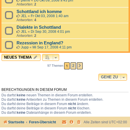
pierre
«
Do Okt 09, 2008 9:43 pm
Antworten:
2
Schottland ich komme
JEL
«
Fr Okt 03, 2008 1:40 am
Antworten:
4
Dialekte in Schottland
JEL
«
Di Sep 30, 2008 4:01 pm
Antworten:
2
Rezession in England?
Jupp
«
Mi Sep 17, 2008 4:11 pm
NEUES THEMA
1
2
97 Themen
NÄCHSTE
GEHE ZU
BERECHTIGUNGEN IN DIESEM FORUM
Du darfst
keine
neuen Themen in diesem Forum erstellen.
Du darfst
keine
Antworten zu Themen in diesem Forum erstellen.
Du darfst deine Beiträge in diesem Forum
nicht
ändern.
Du darfst deine Beiträge in diesem Forum
nicht
löschen.
Du darfst
keine
Dateianhänge in diesem Forum erstellen.
Startseite
Foren-Übersicht
Alle Zeiten sind
UTC+02:00