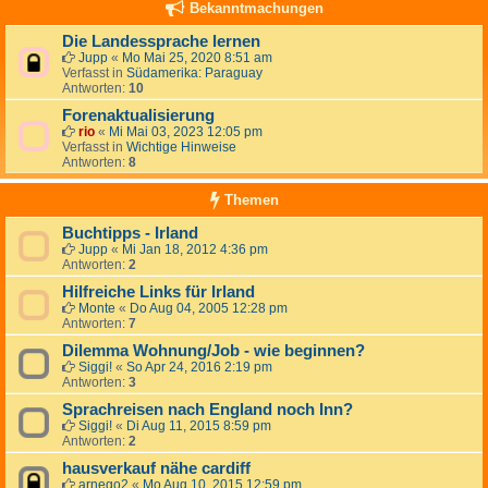
Bekanntmachungen
Die Landessprache lernen
Jupp
«
Mo Mai 25, 2020 8:51 am
Verfasst in
Südamerika: Paraguay
Antworten:
10
Forenaktualisierung
rio
«
Mi Mai 03, 2023 12:05 pm
Verfasst in
Wichtige Hinweise
Antworten:
8
Themen
Buchtipps - Irland
Jupp
«
Mi Jan 18, 2012 4:36 pm
Antworten:
2
Hilfreiche Links für Irland
Monte
«
Do Aug 04, 2005 12:28 pm
Antworten:
7
Dilemma Wohnung/Job - wie beginnen?
Siggi!
«
So Apr 24, 2016 2:19 pm
Antworten:
3
Sprachreisen nach England noch Inn?
Siggi!
«
Di Aug 11, 2015 8:59 pm
Antworten:
2
hausverkauf nähe cardiff
arnego2
«
Mo Aug 10, 2015 12:59 pm