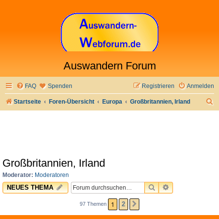
Auswandern Forum
FAQ
Spenden
Registrieren
Anmelden
S
Startseite
Foren-Übersicht
Europa
Großbritannien, Irland
u
c
h
e
Großbritannien, Irland
Moderator:
Moderatoren
SUCHE
ERWEITERTE 
NEUES THEMA
1
2
97 Themen
NÄCHSTE