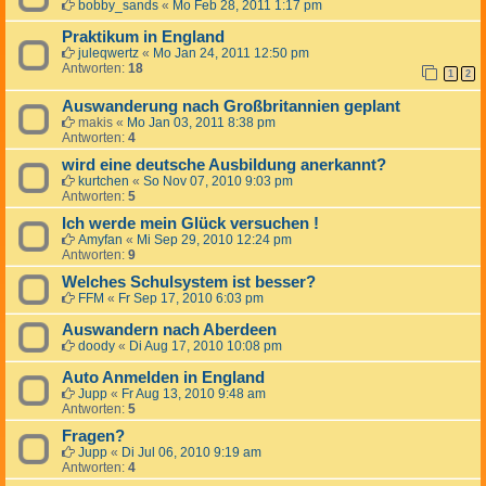
bobby_sands
«
Mo Feb 28, 2011 1:17 pm
Praktikum in England
juleqwertz
«
Mo Jan 24, 2011 12:50 pm
Antworten:
18
1
2
Auswanderung nach Großbritannien geplant
makis
«
Mo Jan 03, 2011 8:38 pm
Antworten:
4
wird eine deutsche Ausbildung anerkannt?
kurtchen
«
So Nov 07, 2010 9:03 pm
Antworten:
5
Ich werde mein Glück versuchen !
Amyfan
«
Mi Sep 29, 2010 12:24 pm
Antworten:
9
Welches Schulsystem ist besser?
FFM
«
Fr Sep 17, 2010 6:03 pm
Auswandern nach Aberdeen
doody
«
Di Aug 17, 2010 10:08 pm
Auto Anmelden in England
Jupp
«
Fr Aug 13, 2010 9:48 am
Antworten:
5
Fragen?
Jupp
«
Di Jul 06, 2010 9:19 am
Antworten:
4