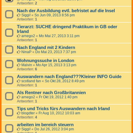
Antworten:
2
Nach der Ausbildung evtl. befristet auf die Insel
Siggi!
«
So Jun 09, 2013 8:56 pm
Antworten:
1
Tierarzt: SUCHE dringend Praktikum in GB oder
Irland
arnego2
«
Mo Mai 27, 2013 3:11 pm
Antworten:
1
Nach England mit 2 Kindern
NinaP
«
Do Mai 23, 2013 7:37 pm
Wohnungssuche in London
Malvin
«
Mo Apr 15, 2013 3:13 pm
Antworten:
6
Auswandern nach England???Kleiner INFO Guide
scotland fan
«
So Okt 28, 2012 8:49 pm
Antworten:
1
Als Rentner nach Großbritannien
arnego2
«
Fr Okt 19, 2012 1:40 pm
Antworten:
1
Tips und Tricks fürs Auswandern nach Irland
blogdter
«
Fr Aug 10, 2012 10:03 am
Antworten:
4
arbeiten im bereich steuern
Siggi!
«
Do Jul 26, 2012 3:04 pm