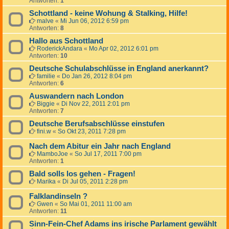
Antworten:
1
Schottland - keine Wohung & Stalking, Hilfe!
malve
«
Mi Jun 06, 2012 6:59 pm
Antworten:
8
Hallo aus Schottland
RoderickAndara
«
Mo Apr 02, 2012 6:01 pm
Antworten:
10
Deutsche Schulabschlüsse in England anerkannt?
familie
«
Do Jan 26, 2012 8:04 pm
Antworten:
6
Auswandern nach London
Biggie
«
Di Nov 22, 2011 2:01 pm
Antworten:
7
Deutsche Berufsabschlüsse einstufen
fini.w
«
So Okt 23, 2011 7:28 pm
Nach dem Abitur ein Jahr nach England
MamboJoe
«
So Jul 17, 2011 7:00 pm
Antworten:
1
Bald solls los gehen - Fragen!
Marika
«
Di Jul 05, 2011 2:28 pm
Falklandinseln ?
Gwen
«
So Mai 01, 2011 11:00 am
Antworten:
11
Sinn-Fein-Chef Adams ins irische Parlament gewählt