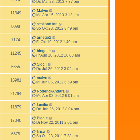
Do Mai 23, 2013 7:37 pm
Malvin
11349
Mo Apr 15, 2013 3:13 pm
scotland fan
8098
So Okt 28, 2012 8:49 pm
arnego2
7174
Fr Okt 19, 2012 1:40 pm
blogdter
11245
Fr Aug 10, 2012 10:03 am
Siggi!
6655
Do Jul 26, 2012 3:04 pm
malve
13981
Mi Jun 06, 2012 6:59 pm
RoderickAndara
21794
Mo Apr 02, 2012 6:01 pm
familie
11879
Do Jan 26, 2012 8:04 pm
Biggie
17040
Di Nov 22, 2011 2:01 pm
fini.w
6375
So Okt 23, 2011 7:28 pm