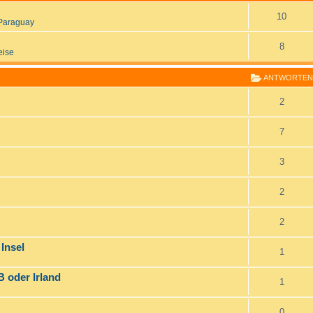
10
Paraguay
8
eise
ANTWORTEN
2
7
3
2
2
 Insel
1
 oder Irland
1
0