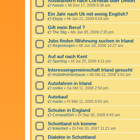
Auswandern nach Cornwall oder Devon
hawaii
»
Mi Dez 17, 2008 8:36 am
Ein Jahr nach Uk mit wenig English?
Ebyyy
»
Mi Jan 21, 2009 6:04 pm
Gilt mein Beruf ?
The Stig
»
Mo Jan 05, 2009 2:35 pm
Jobs finden /Wohnung suchen in Irland
Regenbogen
»
Mi Jun 18, 2008 10:27 am
Auf auf nach Kent
Sperling
»
Di Jul 25, 2006 9:11 pm
Interessengemeinschaft Irland gesucht
Hobbithöhlenbauer
»
Mi Okt 22, 2008 3:02 pm
Autofahren in Irland
corkie
»
Sa Okt 11, 2008 2:50 pm
Autokauf
martin
»
Fr Mär 11, 2005 9:55 am
Schulen in England
CornwallGirl
»
Di Sep 30, 2008 9:45 am
Schottland ich komme
tinkerbell
»
Di Feb 20, 2007 11:21 am
Dialekte in Schottland