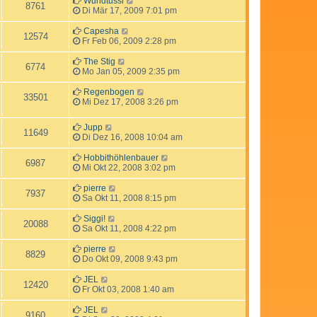
Wundtussi
8761
Di Mär 17, 2009 7:01 pm
Capesha
12574
Fr Feb 06, 2009 2:28 pm
The Stig
6774
Mo Jan 05, 2009 2:35 pm
Regenbogen
33501
Mi Dez 17, 2008 3:26 pm
Jupp
11649
Di Dez 16, 2008 10:04 am
Hobbithöhlenbauer
6987
Mi Okt 22, 2008 3:02 pm
pierre
7937
Sa Okt 11, 2008 8:15 pm
Siggi!
20088
Sa Okt 11, 2008 4:22 pm
pierre
8829
Do Okt 09, 2008 9:43 pm
JEL
12420
Fr Okt 03, 2008 1:40 am
JEL
9160