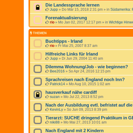
Die Landessprache lernen
Jupp
»
Do Mär 15, 2018 2:31 pm
» in
Südamerika: 
Forenaktualisierung
rio
»
Mo Jan 02, 2017 12:17 pm
» in
Wichtige Hinw
THEMEN
Buchtipps - Irland
rio
»
Fr Mai 25, 2007 8:37 am
Hilfreiche Links für Irland
Jupp
»
Di Jun 29, 2004 11:40 am
Dilemma Wohnung/Job - wie beginnen?
Bee2016
»
So Apr 24, 2016 12:15 pm
Sprachreisen nach England noch Inn?
Patrick14
»
Mo Aug 10, 2015 1:02 am
hausverkauf nähe cardiff
suzan
»
Mo Jul 22, 2013 8:52 pm
Nach der Ausbildung evtl. befristet auf die
KevinLy
»
So Jun 09, 2013 8:39 pm
Tierarzt: SUCHE dringend Praktikum in GB
niki88
»
Mo Mai 27, 2013 10:01 am
Nach England mit 2 Kindern