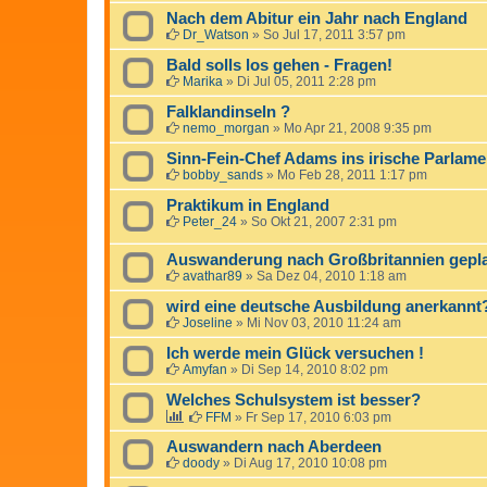
Nach dem Abitur ein Jahr nach England
Dr_Watson
»
So Jul 17, 2011 3:57 pm
Bald solls los gehen - Fragen!
Marika
»
Di Jul 05, 2011 2:28 pm
Falklandinseln ?
nemo_morgan
»
Mo Apr 21, 2008 9:35 pm
Sinn-Fein-Chef Adams ins irische Parlame
bobby_sands
»
Mo Feb 28, 2011 1:17 pm
Praktikum in England
Peter_24
»
So Okt 21, 2007 2:31 pm
Auswanderung nach Großbritannien gepl
avathar89
»
Sa Dez 04, 2010 1:18 am
wird eine deutsche Ausbildung anerkannt
Joseline
»
Mi Nov 03, 2010 11:24 am
Ich werde mein Glück versuchen !
Amyfan
»
Di Sep 14, 2010 8:02 pm
Welches Schulsystem ist besser?
FFM
»
Fr Sep 17, 2010 6:03 pm
Auswandern nach Aberdeen
doody
»
Di Aug 17, 2010 10:08 pm