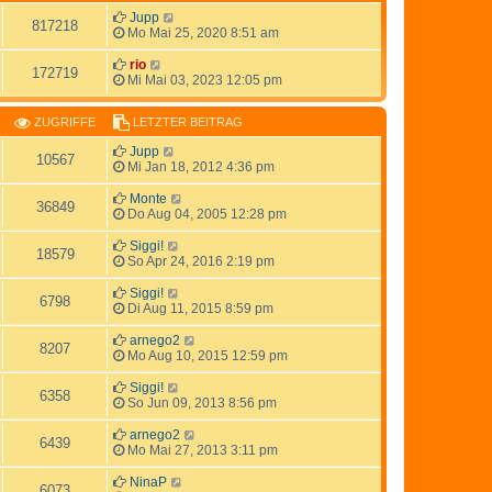
Jupp
817218
Mo Mai 25, 2020 8:51 am
rio
172719
Mi Mai 03, 2023 12:05 pm
ZUGRIFFE
LETZTER BEITRAG
Jupp
10567
Mi Jan 18, 2012 4:36 pm
Monte
36849
Do Aug 04, 2005 12:28 pm
Siggi!
18579
So Apr 24, 2016 2:19 pm
Siggi!
6798
Di Aug 11, 2015 8:59 pm
arnego2
8207
Mo Aug 10, 2015 12:59 pm
Siggi!
6358
So Jun 09, 2013 8:56 pm
arnego2
6439
Mo Mai 27, 2013 3:11 pm
NinaP
6073