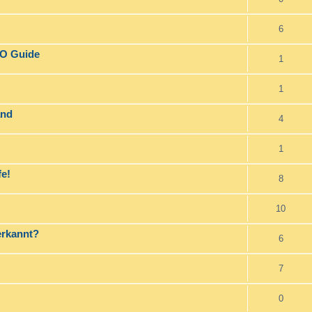
6
FO Guide
1
1
and
4
1
fe!
8
10
erkannt?
6
7
0