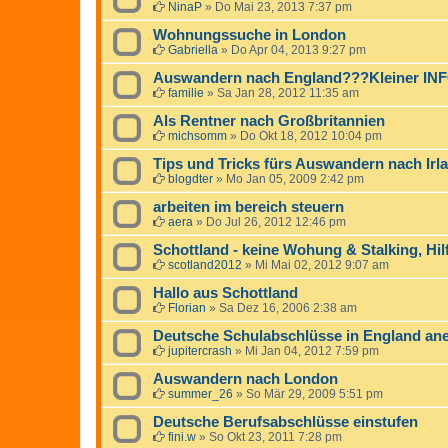
NinaP
»
Do Mai 23, 2013 7:37 pm
Wohnungssuche in London
Gabriella
»
Do Apr 04, 2013 9:27 pm
Auswandern nach England???Kleiner IN
familie
»
Sa Jan 28, 2012 11:35 am
Als Rentner nach Großbritannien
michsomm
»
Do Okt 18, 2012 10:04 pm
Tips und Tricks fürs Auswandern nach Irl
blogdter
»
Mo Jan 05, 2009 2:42 pm
arbeiten im bereich steuern
aera
»
Do Jul 26, 2012 12:46 pm
Schottland - keine Wohung & Stalking, Hil
scotland2012
»
Mi Mai 02, 2012 9:07 am
Hallo aus Schottland
Florian
»
Sa Dez 16, 2006 2:38 am
Deutsche Schulabschlüsse in England an
jupitercrash
»
Mi Jan 04, 2012 7:59 pm
Auswandern nach London
summer_26
»
So Mär 29, 2009 5:51 pm
Deutsche Berufsabschlüsse einstufen
fini.w
»
So Okt 23, 2011 7:28 pm