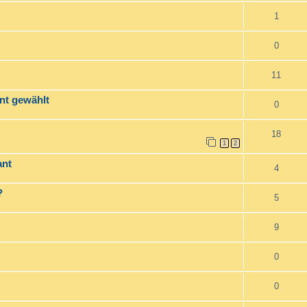
1
0
11
nt gewählt
0
18
1
2
ant
4
?
5
9
0
0