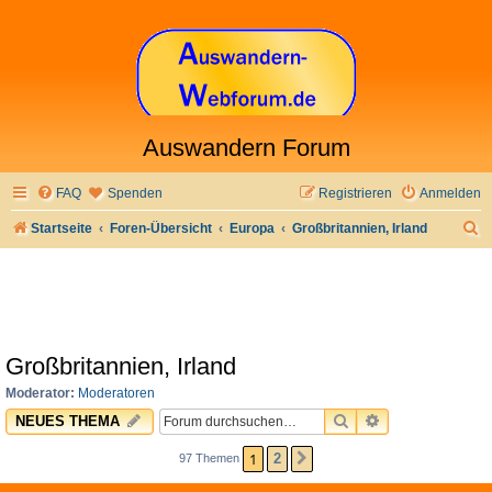
Auswandern Forum
FAQ
Spenden
Registrieren
Anmelden
S
Startseite
Foren-Übersicht
Europa
Großbritannien, Irland
u
c
h
e
Großbritannien, Irland
Moderator:
Moderatoren
SUCHE
ERWEITERTE 
NEUES THEMA
1
2
97 Themen
NÄCHSTE