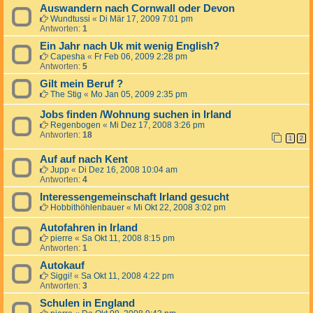
Auswandern nach Cornwall oder Devon
Wundtussi
«
Di Mär 17, 2009 7:01 pm
Antworten:
1
Ein Jahr nach Uk mit wenig English?
Capesha
«
Fr Feb 06, 2009 2:28 pm
Antworten:
5
Gilt mein Beruf ?
The Stig
«
Mo Jan 05, 2009 2:35 pm
Jobs finden /Wohnung suchen in Irland
Regenbogen
«
Mi Dez 17, 2008 3:26 pm
Antworten:
18
1
2
Auf auf nach Kent
Jupp
«
Di Dez 16, 2008 10:04 am
Antworten:
4
Interessengemeinschaft Irland gesucht
Hobbithöhlenbauer
«
Mi Okt 22, 2008 3:02 pm
Autofahren in Irland
pierre
«
Sa Okt 11, 2008 8:15 pm
Antworten:
1
Autokauf
Siggi!
«
Sa Okt 11, 2008 4:22 pm
Antworten:
3
Schulen in England