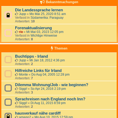
Bekanntmachungen
Die Landessprache lernen
Jupp
«
Mo Mai 25, 2020 8:51 am
Verfasst in
Südamerika: Paraguay
Antworten:
10
Forenaktualisierung
rio
«
Mi Mai 03, 2023 12:05 pm
Verfasst in
Wichtige Hinweise
Antworten:
8
Themen
Buchtipps - Irland
Jupp
«
Mi Jan 18, 2012 4:36 pm
Antworten:
2
Hilfreiche Links für Irland
Monte
«
Do Aug 04, 2005 12:28 pm
Antworten:
7
Dilemma Wohnung/Job - wie beginnen?
Siggi!
«
So Apr 24, 2016 2:19 pm
Antworten:
3
Sprachreisen nach England noch Inn?
Siggi!
«
Di Aug 11, 2015 8:59 pm
Antworten:
2
hausverkauf nähe cardiff
arnego2
«
Mo Aug 10, 2015 12:59 pm