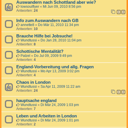
Auswandern nach Schottland aber wie?
lowsoulflyer
«
Mi Jun 09, 2010 8:56 pm
Antworten:
24
1
2
Info zum Auswandern nach GB
annette8
«
Do Mär 11, 2010 11:34 pm
Antworten:
10
Brauche Hilfe bei Jobsuche!
Wundtussi
«
Do Jan 28, 2010 11:04 pm
Antworten:
8
Schottische Mentalität?
Patzel
«
Do Jul 09, 2009 9:49 pm
Antworten:
4
England-Vorbereitung und allg. Fragen
Wundtussi
«
Mo Apr 13, 2009 3:02 pm
Antworten:
4
Chaos in London
Wundtussi
«
Sa Apr 11, 2009 11:22 am
Antworten:
24
1
2
hauptsache england
Wundtussi
«
Di Mär 24, 2009 1:03 pm
Antworten:
7
Leben und Arbeiten in London
Wundtussi
«
Di Mär 24, 2009 1:01 pm
Antworten:
2