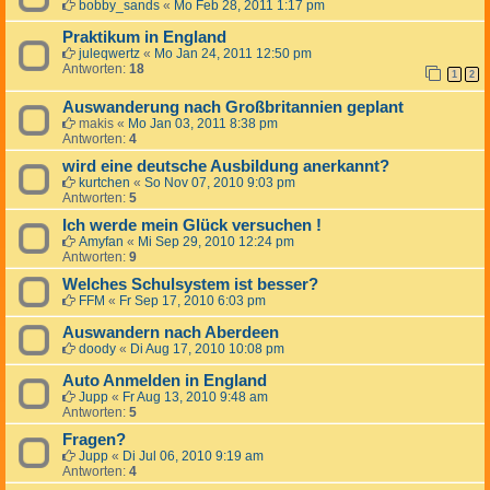
bobby_sands
«
Mo Feb 28, 2011 1:17 pm
Praktikum in England
juleqwertz
«
Mo Jan 24, 2011 12:50 pm
Antworten:
18
1
2
Auswanderung nach Großbritannien geplant
makis
«
Mo Jan 03, 2011 8:38 pm
Antworten:
4
wird eine deutsche Ausbildung anerkannt?
kurtchen
«
So Nov 07, 2010 9:03 pm
Antworten:
5
Ich werde mein Glück versuchen !
Amyfan
«
Mi Sep 29, 2010 12:24 pm
Antworten:
9
Welches Schulsystem ist besser?
FFM
«
Fr Sep 17, 2010 6:03 pm
Auswandern nach Aberdeen
doody
«
Di Aug 17, 2010 10:08 pm
Auto Anmelden in England
Jupp
«
Fr Aug 13, 2010 9:48 am
Antworten:
5
Fragen?
Jupp
«
Di Jul 06, 2010 9:19 am
Antworten:
4