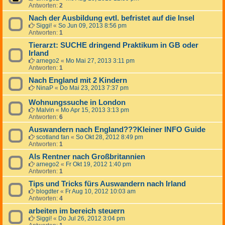
Antworten:
2
Nach der Ausbildung evtl. befristet auf die Insel
Siggi!
«
So Jun 09, 2013 8:56 pm
Antworten:
1
Tierarzt: SUCHE dringend Praktikum in GB oder
Irland
arnego2
«
Mo Mai 27, 2013 3:11 pm
Antworten:
1
Nach England mit 2 Kindern
NinaP
«
Do Mai 23, 2013 7:37 pm
Wohnungssuche in London
Malvin
«
Mo Apr 15, 2013 3:13 pm
Antworten:
6
Auswandern nach England???Kleiner INFO Guide
scotland fan
«
So Okt 28, 2012 8:49 pm
Antworten:
1
Als Rentner nach Großbritannien
arnego2
«
Fr Okt 19, 2012 1:40 pm
Antworten:
1
Tips und Tricks fürs Auswandern nach Irland
blogdter
«
Fr Aug 10, 2012 10:03 am
Antworten:
4
arbeiten im bereich steuern
Siggi!
«
Do Jul 26, 2012 3:04 pm