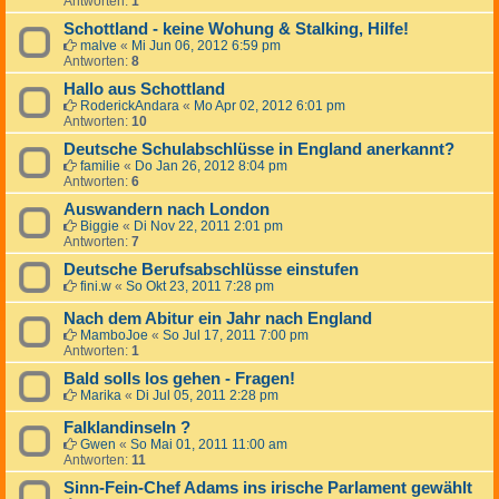
Antworten:
1
Schottland - keine Wohung & Stalking, Hilfe!
malve
«
Mi Jun 06, 2012 6:59 pm
Antworten:
8
Hallo aus Schottland
RoderickAndara
«
Mo Apr 02, 2012 6:01 pm
Antworten:
10
Deutsche Schulabschlüsse in England anerkannt?
familie
«
Do Jan 26, 2012 8:04 pm
Antworten:
6
Auswandern nach London
Biggie
«
Di Nov 22, 2011 2:01 pm
Antworten:
7
Deutsche Berufsabschlüsse einstufen
fini.w
«
So Okt 23, 2011 7:28 pm
Nach dem Abitur ein Jahr nach England
MamboJoe
«
So Jul 17, 2011 7:00 pm
Antworten:
1
Bald solls los gehen - Fragen!
Marika
«
Di Jul 05, 2011 2:28 pm
Falklandinseln ?
Gwen
«
So Mai 01, 2011 11:00 am
Antworten:
11
Sinn-Fein-Chef Adams ins irische Parlament gewählt