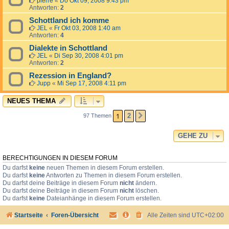
pierre
«
Do Okt 09, 2008 9:43 pm
Antworten:
2
Schottland ich komme
JEL
«
Fr Okt 03, 2008 1:40 am
Antworten:
4
Dialekte in Schottland
JEL
«
Di Sep 30, 2008 4:01 pm
Antworten:
2
Rezession in England?
Jupp
«
Mi Sep 17, 2008 4:11 pm
NEUES THEMA
1
2
97 Themen
NÄCHSTE
GEHE ZU
BERECHTIGUNGEN IN DIESEM FORUM
Du darfst
keine
neuen Themen in diesem Forum erstellen.
Du darfst
keine
Antworten zu Themen in diesem Forum erstellen.
Du darfst deine Beiträge in diesem Forum
nicht
ändern.
Du darfst deine Beiträge in diesem Forum
nicht
löschen.
Du darfst
keine
Dateianhänge in diesem Forum erstellen.
Startseite
Foren-Übersicht
Alle Zeiten sind
UTC+02:00