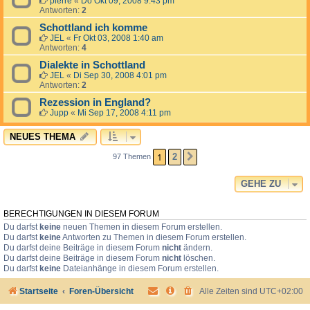
pierre
«
Do Okt 09, 2008 9:43 pm
Antworten:
2
Schottland ich komme
JEL
«
Fr Okt 03, 2008 1:40 am
Antworten:
4
Dialekte in Schottland
JEL
«
Di Sep 30, 2008 4:01 pm
Antworten:
2
Rezession in England?
Jupp
«
Mi Sep 17, 2008 4:11 pm
NEUES THEMA
1
2
97 Themen
NÄCHSTE
GEHE ZU
BERECHTIGUNGEN IN DIESEM FORUM
Du darfst
keine
neuen Themen in diesem Forum erstellen.
Du darfst
keine
Antworten zu Themen in diesem Forum erstellen.
Du darfst deine Beiträge in diesem Forum
nicht
ändern.
Du darfst deine Beiträge in diesem Forum
nicht
löschen.
Du darfst
keine
Dateianhänge in diesem Forum erstellen.
Startseite
Foren-Übersicht
Alle Zeiten sind
UTC+02:00