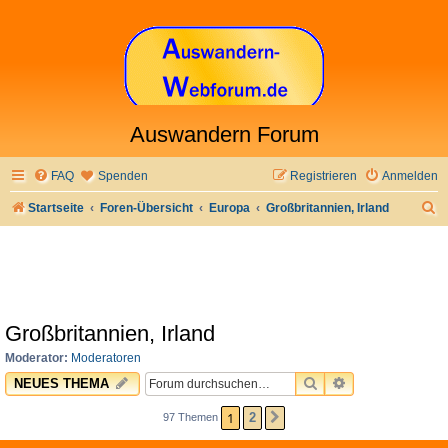
Auswandern Forum
FAQ
Spenden
Registrieren
Anmelden
S
Startseite
Foren-Übersicht
Europa
Großbritannien, Irland
u
c
h
e
Großbritannien, Irland
Moderator:
Moderatoren
SUCHE
ERWEITERTE 
NEUES THEMA
1
2
97 Themen
NÄCHSTE