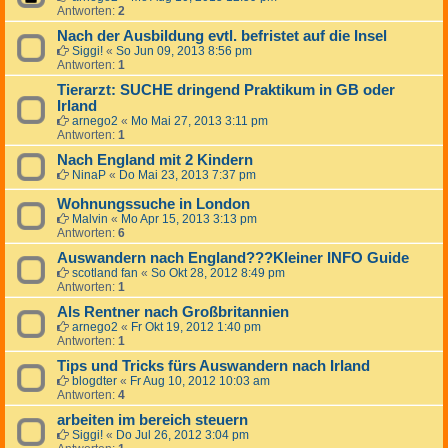
Antworten:
2
Nach der Ausbildung evtl. befristet auf die Insel
Siggi!
«
So Jun 09, 2013 8:56 pm
Antworten:
1
Tierarzt: SUCHE dringend Praktikum in GB oder
Irland
arnego2
«
Mo Mai 27, 2013 3:11 pm
Antworten:
1
Nach England mit 2 Kindern
NinaP
«
Do Mai 23, 2013 7:37 pm
Wohnungssuche in London
Malvin
«
Mo Apr 15, 2013 3:13 pm
Antworten:
6
Auswandern nach England???Kleiner INFO Guide
scotland fan
«
So Okt 28, 2012 8:49 pm
Antworten:
1
Als Rentner nach Großbritannien
arnego2
«
Fr Okt 19, 2012 1:40 pm
Antworten:
1
Tips und Tricks fürs Auswandern nach Irland
blogdter
«
Fr Aug 10, 2012 10:03 am
Antworten:
4
arbeiten im bereich steuern
Siggi!
«
Do Jul 26, 2012 3:04 pm