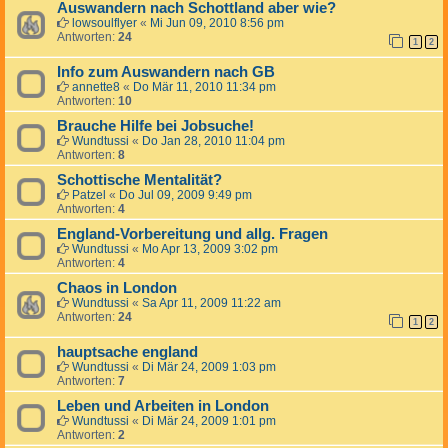
Auswandern nach Schottland aber wie?
lowsoulflyer
«
Mi Jun 09, 2010 8:56 pm
Antworten:
24
1
2
Info zum Auswandern nach GB
annette8
«
Do Mär 11, 2010 11:34 pm
Antworten:
10
Brauche Hilfe bei Jobsuche!
Wundtussi
«
Do Jan 28, 2010 11:04 pm
Antworten:
8
Schottische Mentalität?
Patzel
«
Do Jul 09, 2009 9:49 pm
Antworten:
4
England-Vorbereitung und allg. Fragen
Wundtussi
«
Mo Apr 13, 2009 3:02 pm
Antworten:
4
Chaos in London
Wundtussi
«
Sa Apr 11, 2009 11:22 am
Antworten:
24
1
2
hauptsache england
Wundtussi
«
Di Mär 24, 2009 1:03 pm
Antworten:
7
Leben und Arbeiten in London
Wundtussi
«
Di Mär 24, 2009 1:01 pm
Antworten:
2