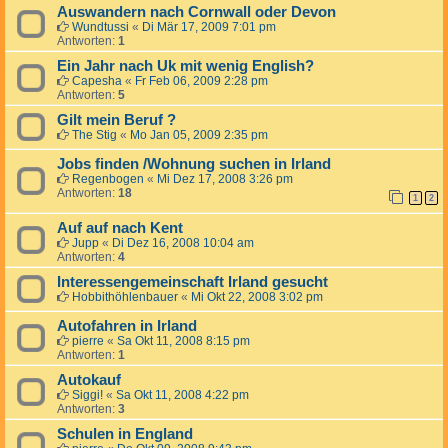
Auswandern nach Cornwall oder Devon
Wundtussi
«
Di Mär 17, 2009 7:01 pm
Antworten:
1
Ein Jahr nach Uk mit wenig English?
Capesha
«
Fr Feb 06, 2009 2:28 pm
Antworten:
5
Gilt mein Beruf ?
The Stig
«
Mo Jan 05, 2009 2:35 pm
Jobs finden /Wohnung suchen in Irland
Regenbogen
«
Mi Dez 17, 2008 3:26 pm
Antworten:
18
1
2
Auf auf nach Kent
Jupp
«
Di Dez 16, 2008 10:04 am
Antworten:
4
Interessengemeinschaft Irland gesucht
Hobbithöhlenbauer
«
Mi Okt 22, 2008 3:02 pm
Autofahren in Irland
pierre
«
Sa Okt 11, 2008 8:15 pm
Antworten:
1
Autokauf
Siggi!
«
Sa Okt 11, 2008 4:22 pm
Antworten:
3
Schulen in England