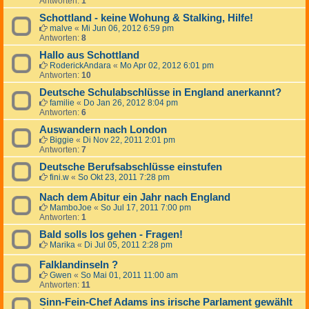
Antworten:
1
Schottland - keine Wohung & Stalking, Hilfe!
malve
«
Mi Jun 06, 2012 6:59 pm
Antworten:
8
Hallo aus Schottland
RoderickAndara
«
Mo Apr 02, 2012 6:01 pm
Antworten:
10
Deutsche Schulabschlüsse in England anerkannt?
familie
«
Do Jan 26, 2012 8:04 pm
Antworten:
6
Auswandern nach London
Biggie
«
Di Nov 22, 2011 2:01 pm
Antworten:
7
Deutsche Berufsabschlüsse einstufen
fini.w
«
So Okt 23, 2011 7:28 pm
Nach dem Abitur ein Jahr nach England
MamboJoe
«
So Jul 17, 2011 7:00 pm
Antworten:
1
Bald solls los gehen - Fragen!
Marika
«
Di Jul 05, 2011 2:28 pm
Falklandinseln ?
Gwen
«
So Mai 01, 2011 11:00 am
Antworten:
11
Sinn-Fein-Chef Adams ins irische Parlament gewählt