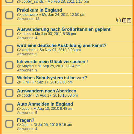
bobby_sands
«
Mo Feb 28, 2011 1:17 pm
Praktikum in England
juleqwertz
«
Mo Jan 24, 2011 12:50 pm
Antworten:
18
1
2
Auswanderung nach Großbritannien geplant
makis
«
Mo Jan 03, 2011 8:38 pm
Antworten:
4
wird eine deutsche Ausbildung anerkannt?
kurtchen
«
So Nov 07, 2010 9:03 pm
Antworten:
5
Ich werde mein Glück versuchen !
Amyfan
«
Mi Sep 29, 2010 12:24 pm
Antworten:
9
Welches Schulsystem ist besser?
FFM
«
Fr Sep 17, 2010 6:03 pm
Auswandern nach Aberdeen
doody
«
Di Aug 17, 2010 10:08 pm
Auto Anmelden in England
Jupp
«
Fr Aug 13, 2010 9:48 am
Antworten:
5
Fragen?
Jupp
«
Di Jul 06, 2010 9:19 am
Antworten:
4