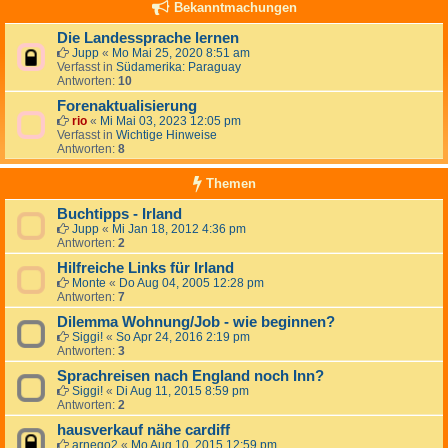
Bekanntmachungen
Die Landessprache lernen
Jupp
«
Mo Mai 25, 2020 8:51 am
Verfasst in
Südamerika: Paraguay
Antworten:
10
Forenaktualisierung
rio
«
Mi Mai 03, 2023 12:05 pm
Verfasst in
Wichtige Hinweise
Antworten:
8
Themen
Buchtipps - Irland
Jupp
«
Mi Jan 18, 2012 4:36 pm
Antworten:
2
Hilfreiche Links für Irland
Monte
«
Do Aug 04, 2005 12:28 pm
Antworten:
7
Dilemma Wohnung/Job - wie beginnen?
Siggi!
«
So Apr 24, 2016 2:19 pm
Antworten:
3
Sprachreisen nach England noch Inn?
Siggi!
«
Di Aug 11, 2015 8:59 pm
Antworten:
2
hausverkauf nähe cardiff
arnego2
«
Mo Aug 10, 2015 12:59 pm