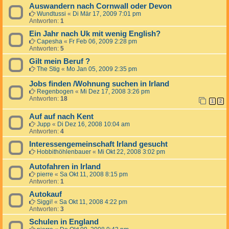
Auswandern nach Cornwall oder Devon
Wundtussi
«
Di Mär 17, 2009 7:01 pm
Antworten:
1
Ein Jahr nach Uk mit wenig English?
Capesha
«
Fr Feb 06, 2009 2:28 pm
Antworten:
5
Gilt mein Beruf ?
The Stig
«
Mo Jan 05, 2009 2:35 pm
Jobs finden /Wohnung suchen in Irland
Regenbogen
«
Mi Dez 17, 2008 3:26 pm
Antworten:
18
1
2
Auf auf nach Kent
Jupp
«
Di Dez 16, 2008 10:04 am
Antworten:
4
Interessengemeinschaft Irland gesucht
Hobbithöhlenbauer
«
Mi Okt 22, 2008 3:02 pm
Autofahren in Irland
pierre
«
Sa Okt 11, 2008 8:15 pm
Antworten:
1
Autokauf
Siggi!
«
Sa Okt 11, 2008 4:22 pm
Antworten:
3
Schulen in England