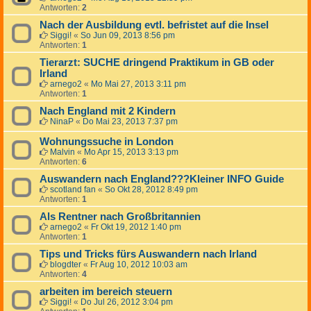
Antworten:
2
Nach der Ausbildung evtl. befristet auf die Insel
Siggi!
«
So Jun 09, 2013 8:56 pm
Antworten:
1
Tierarzt: SUCHE dringend Praktikum in GB oder
Irland
arnego2
«
Mo Mai 27, 2013 3:11 pm
Antworten:
1
Nach England mit 2 Kindern
NinaP
«
Do Mai 23, 2013 7:37 pm
Wohnungssuche in London
Malvin
«
Mo Apr 15, 2013 3:13 pm
Antworten:
6
Auswandern nach England???Kleiner INFO Guide
scotland fan
«
So Okt 28, 2012 8:49 pm
Antworten:
1
Als Rentner nach Großbritannien
arnego2
«
Fr Okt 19, 2012 1:40 pm
Antworten:
1
Tips und Tricks fürs Auswandern nach Irland
blogdter
«
Fr Aug 10, 2012 10:03 am
Antworten:
4
arbeiten im bereich steuern
Siggi!
«
Do Jul 26, 2012 3:04 pm