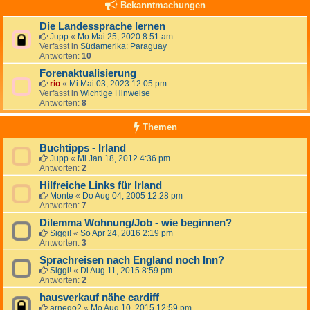
Bekanntmachungen
Die Landessprache lernen
Jupp
«
Mo Mai 25, 2020 8:51 am
Verfasst in
Südamerika: Paraguay
Antworten:
10
Forenaktualisierung
rio
«
Mi Mai 03, 2023 12:05 pm
Verfasst in
Wichtige Hinweise
Antworten:
8
Themen
Buchtipps - Irland
Jupp
«
Mi Jan 18, 2012 4:36 pm
Antworten:
2
Hilfreiche Links für Irland
Monte
«
Do Aug 04, 2005 12:28 pm
Antworten:
7
Dilemma Wohnung/Job - wie beginnen?
Siggi!
«
So Apr 24, 2016 2:19 pm
Antworten:
3
Sprachreisen nach England noch Inn?
Siggi!
«
Di Aug 11, 2015 8:59 pm
Antworten:
2
hausverkauf nähe cardiff
arnego2
«
Mo Aug 10, 2015 12:59 pm