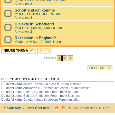
pierre
«
Do Okt 09, 2008 9:43 pm
Antworten:
2
Schottland ich komme
JEL
«
Fr Okt 03, 2008 1:40 am
Antworten:
4
Dialekte in Schottland
JEL
«
Di Sep 30, 2008 4:01 pm
Antworten:
2
Rezession in England?
Jupp
«
Mi Sep 17, 2008 4:11 pm
NEUES THEMA
1
2
97 Themen
NÄCHSTE
GEHE ZU
BERECHTIGUNGEN IN DIESEM FORUM
Du darfst
keine
neuen Themen in diesem Forum erstellen.
Du darfst
keine
Antworten zu Themen in diesem Forum erstellen.
Du darfst deine Beiträge in diesem Forum
nicht
ändern.
Du darfst deine Beiträge in diesem Forum
nicht
löschen.
Du darfst
keine
Dateianhänge in diesem Forum erstellen.
Startseite
Foren-Übersicht
Alle Zeiten sind
UTC+02:00