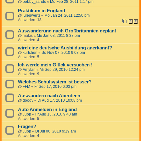
bobby_sands
«
Mo Feb 28, 2011 1:17 pm
Praktikum in England
juleqwertz
«
Mo Jan 24, 2011 12:50 pm
Antworten:
18
1
2
Auswanderung nach Großbritannien geplant
makis
«
Mo Jan 03, 2011 8:38 pm
Antworten:
4
wird eine deutsche Ausbildung anerkannt?
kurtchen
«
So Nov 07, 2010 9:03 pm
Antworten:
5
Ich werde mein Glück versuchen !
Amyfan
«
Mi Sep 29, 2010 12:24 pm
Antworten:
9
Welches Schulsystem ist besser?
FFM
«
Fr Sep 17, 2010 6:03 pm
Auswandern nach Aberdeen
doody
«
Di Aug 17, 2010 10:08 pm
Auto Anmelden in England
Jupp
«
Fr Aug 13, 2010 9:48 am
Antworten:
5
Fragen?
Jupp
«
Di Jul 06, 2010 9:19 am
Antworten:
4