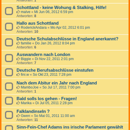
Antworten:
1
Schottland - keine Wohung & Stalking, Hilfe!
malve
«
Mi Jun 06, 2012 6:59 pm
Antworten:
8
Hallo aus Schottland
RoderickAndara
«
Mo Apr 02, 2012 6:01 pm
Antworten:
10
Deutsche Schulabschlüsse in England anerkannt?
familie
«
Do Jan 26, 2012 8:04 pm
Antworten:
6
Auswandern nach London
Biggie
«
Di Nov 22, 2011 2:01 pm
Antworten:
7
Deutsche Berufsabschlüsse einstufen
fini.w
«
So Okt 23, 2011 7:28 pm
Nach dem Abitur ein Jahr nach England
MamboJoe
«
So Jul 17, 2011 7:00 pm
Antworten:
1
Bald solls los gehen - Fragen!
Marika
«
Di Jul 05, 2011 2:28 pm
Falklandinseln ?
Gwen
«
So Mai 01, 2011 11:00 am
Antworten:
11
Sinn-Fein-Chef Adams ins irische Parlament gewählt