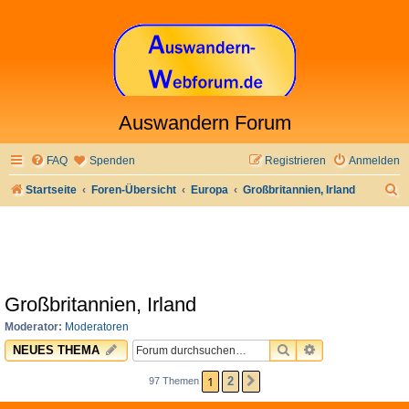
Auswandern Forum
FAQ
Spenden
Registrieren
Anmelden
S
Startseite
Foren-Übersicht
Europa
Großbritannien, Irland
u
c
h
e
Großbritannien, Irland
Moderator:
Moderatoren
SUCHE
ERWEITERTE 
NEUES THEMA
1
2
97 Themen
NÄCHSTE