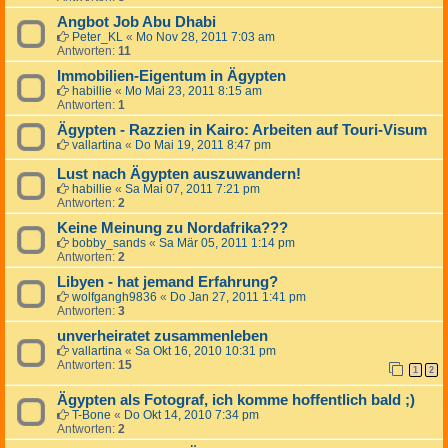
Angbot Job Abu Dhabi
Peter_KL
«
Mo Nov 28, 2011 7:03 am
Antworten:
11
Immobilien-Eigentum in Ägypten
habillie
«
Mo Mai 23, 2011 8:15 am
Antworten:
1
Ägypten - Razzien in Kairo: Arbeiten auf Touri-Visum
vallartina
«
Do Mai 19, 2011 8:47 pm
Lust nach Ägypten auszuwandern!
habillie
«
Sa Mai 07, 2011 7:21 pm
Antworten:
2
Keine Meinung zu Nordafrika???
bobby_sands
«
Sa Mär 05, 2011 1:14 pm
Antworten:
2
Libyen - hat jemand Erfahrung?
wolfgangh9836
«
Do Jan 27, 2011 1:41 pm
Antworten:
3
unverheiratet zusammenleben
vallartina
«
Sa Okt 16, 2010 10:31 pm
Antworten:
15
1
2
Ägypten als Fotograf, ich komme hoffentlich bald ;)
T-Bone
«
Do Okt 14, 2010 7:34 pm
Antworten:
2