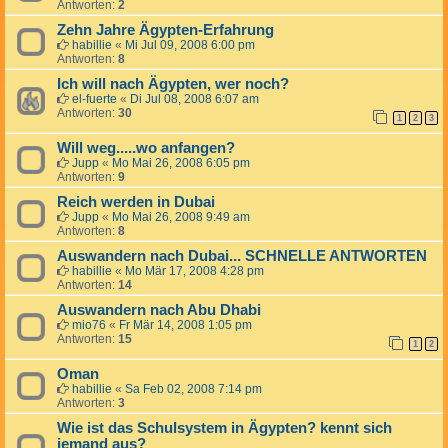
Antworten:
2
Zehn Jahre Ägypten-Erfahrung
habillie
«
Mi Jul 09, 2008 6:00 pm
Antworten:
8
Ich will nach Ägypten, wer noch?
el-fuerte
«
Di Jul 08, 2008 6:07 am
Antworten:
30
1
2
3
Will weg.....wo anfangen?
Jupp
«
Mo Mai 26, 2008 6:05 pm
Antworten:
9
Reich werden in Dubai
Jupp
«
Mo Mai 26, 2008 9:49 am
Antworten:
8
Auswandern nach Dubai... SCHNELLE ANTWORTEN
habillie
«
Mo Mär 17, 2008 4:28 pm
Antworten:
14
Auswandern nach Abu Dhabi
mio76
«
Fr Mär 14, 2008 1:05 pm
Antworten:
15
1
2
Oman
habillie
«
Sa Feb 02, 2008 7:14 pm
Antworten:
3
Wie ist das Schulsystem in Ägypten? kennt sich
jemand aus?