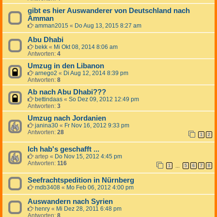
gibt es hier Auswanderer von Deutschland nach
Amman
amman2015
«
Do Aug 13, 2015 8:27 am
Abu Dhabi
bekk
«
Mi Okt 08, 2014 8:06 am
Antworten:
4
Umzug in den Libanon
arnego2
«
Di Aug 12, 2014 8:39 pm
Antworten:
8
Ab nach Abu Dhabi???
bettindaas
«
So Dez 09, 2012 12:49 pm
Antworten:
3
Umzug nach Jordanien
janina30
«
Fr Nov 16, 2012 9:33 pm
Antworten:
28
1
2
Ich hab's geschafft ...
artep
«
Do Nov 15, 2012 4:45 pm
Antworten:
116
1
5
6
7
8
…
Seefrachtspedition in Nürnberg
mdb3408
«
Mo Feb 06, 2012 4:00 pm
Auswandern nach Syrien
henry
«
Mi Dez 28, 2011 6:48 pm
Antworten:
8