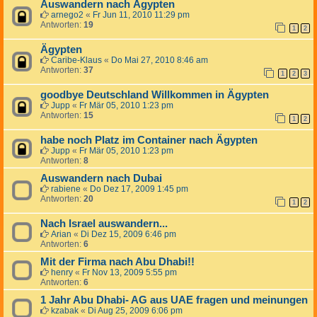
Auswandern nach Ägypten
arnego2
«
Fr Jun 11, 2010 11:29 pm
Antworten:
19
1
2
Ägypten
Caribe-Klaus
«
Do Mai 27, 2010 8:46 am
Antworten:
37
1
2
3
goodbye Deutschland Willkommen in Ägypten
Jupp
«
Fr Mär 05, 2010 1:23 pm
Antworten:
15
1
2
habe noch Platz im Container nach Ägypten
Jupp
«
Fr Mär 05, 2010 1:23 pm
Antworten:
8
Auswandern nach Dubai
rabiene
«
Do Dez 17, 2009 1:45 pm
Antworten:
20
1
2
Nach Israel auswandern...
Arian
«
Di Dez 15, 2009 6:46 pm
Antworten:
6
Mit der Firma nach Abu Dhabi!!
henry
«
Fr Nov 13, 2009 5:55 pm
Antworten:
6
1 Jahr Abu Dhabi- AG aus UAE fragen und meinungen
kzabak
«
Di Aug 25, 2009 6:06 pm