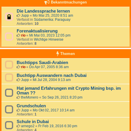
Bekanntmachungen
Die Landessprache lernen
Jupp
«
Mo Mai 25, 2020 8:51 am
Verfasst in
Südamerika: Paraguay
Antworten:
10
Forenaktualisierung
rio
«
Mi Mai 03, 2023 12:05 pm
Verfasst in
Wichtige Hinweise
Antworten:
8
Themen
Buchtipps Saudi-Arabien
rio
«
Do Apr 07, 2005 8:36 am
Buchtipp Auswandern nach Dubai
Jupp
«
Mi Jul 28, 2004 9:13 am
Hat jemand Erfahrungen mit Crypto Mining bsp. im
Oman ??
theMonero
«
So Sep 26, 2021 8:20 pm
Grundschulen
Jupp
«
Mo Okt 02, 2017 10:14 am
Antworten:
1
Schule in Dubai
arnego2
«
Fr Feb 19, 2016 6:30 pm
Antworten:
4