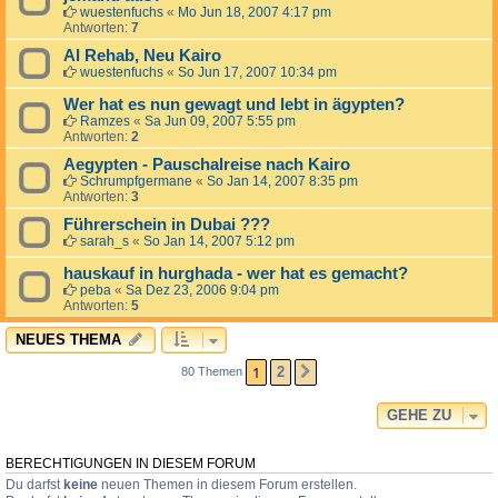
wuestenfuchs
«
Mo Jun 18, 2007 4:17 pm
Antworten:
7
Al Rehab, Neu Kairo
wuestenfuchs
«
So Jun 17, 2007 10:34 pm
Wer hat es nun gewagt und lebt in ägypten?
Ramzes
«
Sa Jun 09, 2007 5:55 pm
Antworten:
2
Aegypten - Pauschalreise nach Kairo
Schrumpfgermane
«
So Jan 14, 2007 8:35 pm
Antworten:
3
Führerschein in Dubai ???
sarah_s
«
So Jan 14, 2007 5:12 pm
hauskauf in hurghada - wer hat es gemacht?
peba
«
Sa Dez 23, 2006 9:04 pm
Antworten:
5
NEUES THEMA
1
2
80 Themen
NÄCHSTE
GEHE ZU
BERECHTIGUNGEN IN DIESEM FORUM
Du darfst
keine
neuen Themen in diesem Forum erstellen.