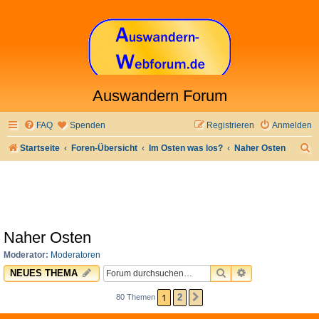
Auswandern Forum
FAQ
Spenden
Registrieren
Anmelden
S
Startseite
Foren-Übersicht
Im Osten was los?
Naher Osten
u
c
h
e
Naher Osten
Moderator:
Moderatoren
SUCHE
ERWEITERTE 
NEUES THEMA
1
2
80 Themen
NÄCHSTE