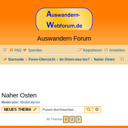
Auswandern Forum
FAQ
Spenden
Registrieren
Anmelden
S
Startseite
Foren-Übersicht
Im Osten was los?
Naher Osten
u
c
h
e
Naher Osten
Moderator:
Moderatoren
SUCHE
ERWEITERTE 
NEUES THEMA
1
2
80 Themen
NÄCHSTE