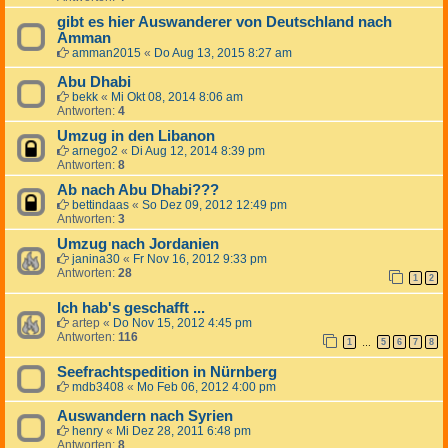
gibt es hier Auswanderer von Deutschland nach
Amman
amman2015
«
Do Aug 13, 2015 8:27 am
Abu Dhabi
bekk
«
Mi Okt 08, 2014 8:06 am
Antworten:
4
Umzug in den Libanon
arnego2
«
Di Aug 12, 2014 8:39 pm
Antworten:
8
Ab nach Abu Dhabi???
bettindaas
«
So Dez 09, 2012 12:49 pm
Antworten:
3
Umzug nach Jordanien
janina30
«
Fr Nov 16, 2012 9:33 pm
Antworten:
28
1
2
Ich hab's geschafft ...
artep
«
Do Nov 15, 2012 4:45 pm
Antworten:
116
1
5
6
7
8
…
Seefrachtspedition in Nürnberg
mdb3408
«
Mo Feb 06, 2012 4:00 pm
Auswandern nach Syrien
henry
«
Mi Dez 28, 2011 6:48 pm
Antworten:
8