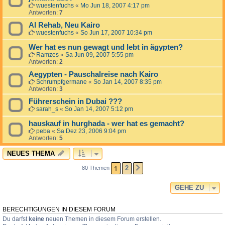
wuestenfuchs
«
Mo Jun 18, 2007 4:17 pm
Antworten:
7
Al Rehab, Neu Kairo
wuestenfuchs
«
So Jun 17, 2007 10:34 pm
Wer hat es nun gewagt und lebt in ägypten?
Ramzes
«
Sa Jun 09, 2007 5:55 pm
Antworten:
2
Aegypten - Pauschalreise nach Kairo
Schrumpfgermane
«
So Jan 14, 2007 8:35 pm
Antworten:
3
Führerschein in Dubai ???
sarah_s
«
So Jan 14, 2007 5:12 pm
hauskauf in hurghada - wer hat es gemacht?
peba
«
Sa Dez 23, 2006 9:04 pm
Antworten:
5
NEUES THEMA
1
2
80 Themen
NÄCHSTE
GEHE ZU
BERECHTIGUNGEN IN DIESEM FORUM
Du darfst
keine
neuen Themen in diesem Forum erstellen.