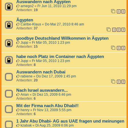
Auswandern nach Ägypten
arnego2
«
Fr Jun 11, 2010 11:29 pm
Antworten:
19
1
2
Ägypten
Caribe-Klaus
«
Do Mai 27, 2010 8:46 am
Antworten:
37
1
2
3
goodbye Deutschland Willkommen in Ägypten
Jupp
«
Fr Mär 05, 2010 1:23 pm
Antworten:
15
1
2
habe noch Platz im Container nach Ägypten
Jupp
«
Fr Mär 05, 2010 1:23 pm
Antworten:
8
Auswandern nach Dubai
rabiene
«
Do Dez 17, 2009 1:45 pm
Antworten:
20
1
2
Nach Israel auswandern...
Arian
«
Di Dez 15, 2009 6:46 pm
Antworten:
6
Mit der Firma nach Abu Dhabi!!
henry
«
Fr Nov 13, 2009 5:55 pm
Antworten:
6
1 Jahr Abu Dhabi- AG aus UAE fragen und meinungen
kzabak
«
Di Aug 25, 2009 6:06 pm