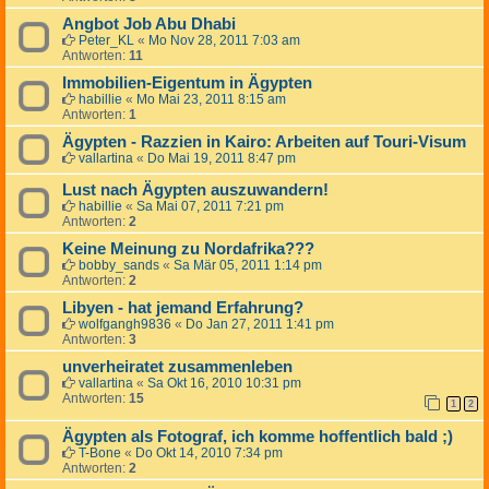
Angbot Job Abu Dhabi
Peter_KL
«
Mo Nov 28, 2011 7:03 am
Antworten:
11
Immobilien-Eigentum in Ägypten
habillie
«
Mo Mai 23, 2011 8:15 am
Antworten:
1
Ägypten - Razzien in Kairo: Arbeiten auf Touri-Visum
vallartina
«
Do Mai 19, 2011 8:47 pm
Lust nach Ägypten auszuwandern!
habillie
«
Sa Mai 07, 2011 7:21 pm
Antworten:
2
Keine Meinung zu Nordafrika???
bobby_sands
«
Sa Mär 05, 2011 1:14 pm
Antworten:
2
Libyen - hat jemand Erfahrung?
wolfgangh9836
«
Do Jan 27, 2011 1:41 pm
Antworten:
3
unverheiratet zusammenleben
vallartina
«
Sa Okt 16, 2010 10:31 pm
Antworten:
15
1
2
Ägypten als Fotograf, ich komme hoffentlich bald ;)
T-Bone
«
Do Okt 14, 2010 7:34 pm
Antworten:
2