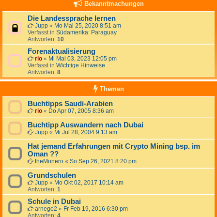
Bekanntmachungen
Die Landessprache lernen
Jupp
«
Mo Mai 25, 2020 8:51 am
Verfasst in
Südamerika: Paraguay
Antworten:
10
Forenaktualisierung
rio
«
Mi Mai 03, 2023 12:05 pm
Verfasst in
Wichtige Hinweise
Antworten:
8
Themen
Buchtipps Saudi-Arabien
rio
«
Do Apr 07, 2005 8:36 am
Buchtipp Auswandern nach Dubai
Jupp
«
Mi Jul 28, 2004 9:13 am
Hat jemand Erfahrungen mit Crypto Mining bsp. im
Oman ??
theMonero
«
So Sep 26, 2021 8:20 pm
Grundschulen
Jupp
«
Mo Okt 02, 2017 10:14 am
Antworten:
1
Schule in Dubai
arnego2
«
Fr Feb 19, 2016 6:30 pm
Antworten:
4