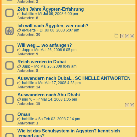
Antworten:
2
Zehn Jahre Ägypten-Erfahrung
habillie
«
Mi Jul 09, 2008 6:00 pm
Antworten:
8
Ich will nach Ägypten, wer noch?
el-fuerte
«
Di Jul 08, 2008 6:07 am
Antworten:
30
1
2
3
Will weg.....wo anfangen?
Jupp
«
Mo Mai 26, 2008 6:05 pm
Antworten:
9
Reich werden in Dubai
Jupp
«
Mo Mai 26, 2008 9:49 am
Antworten:
8
Auswandern nach Dubai... SCHNELLE ANTWORTEN
habillie
«
Mo Mär 17, 2008 4:28 pm
Antworten:
14
Auswandern nach Abu Dhabi
mio76
«
Fr Mär 14, 2008 1:05 pm
Antworten:
15
1
2
Oman
habillie
«
Sa Feb 02, 2008 7:14 pm
Antworten:
3
Wie ist das Schulsystem in Ägypten? kennt sich
jemand aus?