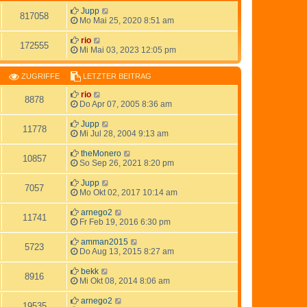
Jupp
817058
Mo Mai 25, 2020 8:51 am
rio
172555
Mi Mai 03, 2023 12:05 pm
ZUGRIFFE
LETZTER BEITRAG
rio
8878
Do Apr 07, 2005 8:36 am
Jupp
11778
Mi Jul 28, 2004 9:13 am
theMonero
10857
So Sep 26, 2021 8:20 pm
Jupp
7057
Mo Okt 02, 2017 10:14 am
arnego2
11741
Fr Feb 19, 2016 6:30 pm
amman2015
5723
Do Aug 13, 2015 8:27 am
bekk
8916
Mi Okt 08, 2014 8:06 am
arnego2
19535