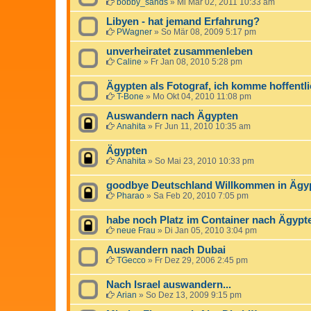
bobby_sands
»
Mi Mär 02, 2011 10:33 am
Libyen - hat jemand Erfahrung?
PWagner
»
So Mär 08, 2009 5:17 pm
unverheiratet zusammenleben
Caline
»
Fr Jan 08, 2010 5:28 pm
Ägypten als Fotograf, ich komme hoffentlic
T-Bone
»
Mo Okt 04, 2010 11:08 pm
Auswandern nach Ägypten
Anahita
»
Fr Jun 11, 2010 10:35 am
Ägypten
Anahita
»
So Mai 23, 2010 10:33 pm
goodbye Deutschland Willkommen in Ägy
Pharao
»
Sa Feb 20, 2010 7:05 pm
habe noch Platz im Container nach Ägypt
neue Frau
»
Di Jan 05, 2010 3:04 pm
Auswandern nach Dubai
TGecco
»
Fr Dez 29, 2006 2:45 pm
Nach Israel auswandern...
Arian
»
So Dez 13, 2009 9:15 pm