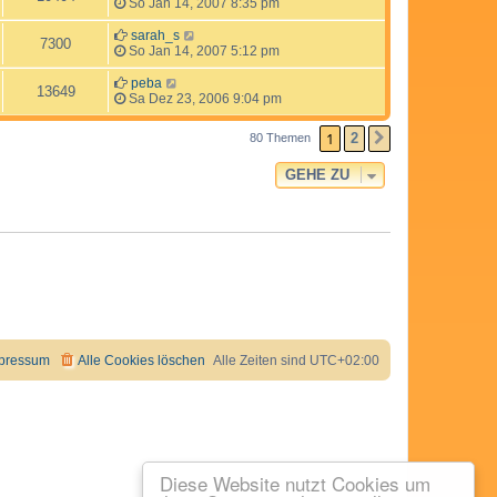
So Jan 14, 2007 8:35 pm
sarah_s
7300
So Jan 14, 2007 5:12 pm
peba
13649
Sa Dez 23, 2006 9:04 pm
1
2
80 Themen
NÄCHSTE
GEHE ZU
pressum
Alle Cookies löschen
Alle Zeiten sind
UTC+02:00
Diese Website nutzt Cookies um