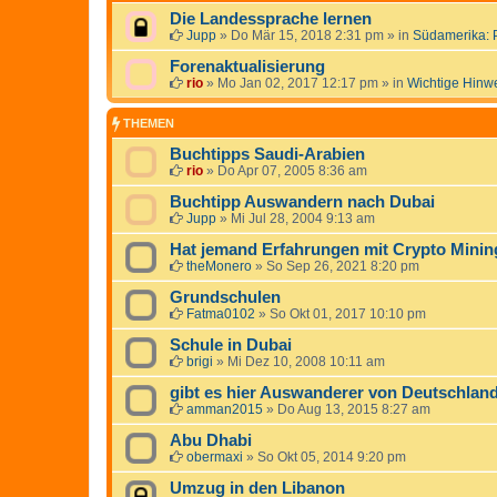
Die Landessprache lernen
Jupp
»
Do Mär 15, 2018 2:31 pm
» in
Südamerika: 
Forenaktualisierung
rio
»
Mo Jan 02, 2017 12:17 pm
» in
Wichtige Hinw
THEMEN
Buchtipps Saudi-Arabien
rio
»
Do Apr 07, 2005 8:36 am
Buchtipp Auswandern nach Dubai
Jupp
»
Mi Jul 28, 2004 9:13 am
Hat jemand Erfahrungen mit Crypto Mini
theMonero
»
So Sep 26, 2021 8:20 pm
Grundschulen
Fatma0102
»
So Okt 01, 2017 10:10 pm
Schule in Dubai
brigi
»
Mi Dez 10, 2008 10:11 am
gibt es hier Auswanderer von Deutschla
amman2015
»
Do Aug 13, 2015 8:27 am
Abu Dhabi
obermaxi
»
So Okt 05, 2014 9:20 pm
Umzug in den Libanon