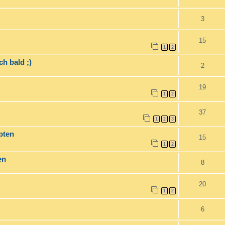
3
15
1
2
h bald ;)
2
19
1
2
37
1
2
3
pten
15
1
2
en
8
20
1
2
6