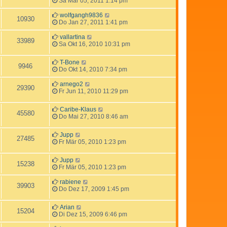
Sa Mär 05, 2011 1:14 pm
wolfgangh9836
10930
Do Jan 27, 2011 1:41 pm
vallartina
33989
Sa Okt 16, 2010 10:31 pm
T-Bone
9946
Do Okt 14, 2010 7:34 pm
arnego2
29390
Fr Jun 11, 2010 11:29 pm
Caribe-Klaus
45580
Do Mai 27, 2010 8:46 am
Jupp
27485
Fr Mär 05, 2010 1:23 pm
Jupp
15238
Fr Mär 05, 2010 1:23 pm
rabiene
39903
Do Dez 17, 2009 1:45 pm
Arian
15204
Di Dez 15, 2009 6:46 pm