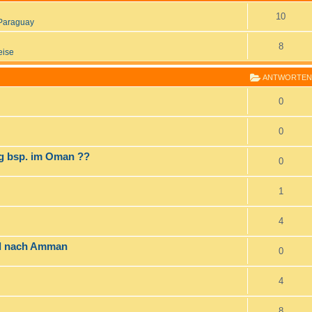
10
Paraguay
8
eise
ANTWORTEN
0
0
ng bsp. im Oman ??
0
1
4
nd nach Amman
0
4
8