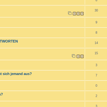
8
30
1
2
3
9
8
ANTWORTEN
14
15
1
2
3
nt sich jemand aus?
7
0
n?
2
3