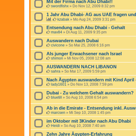
Mit der Firma nach Abu Dhabi!!
swordfishx
»
Do Nov 12, 2009 8:32 pm
1 Jahr Abu Dhabi- AG aus UAE fragen un
kzabak
»
Mo Aug 24, 2009 3:31 pm
Entsendung nach Abu Dhabi - Gehalt
mav84
»
Di Aug 11, 2009 9:35 pm
Auswandern nach Dubai
civicone
»
So Mai 25, 2008 6:16 pm
Als junger Erwachsener nach Israel
shimon
»
Mi Nov 05, 2008 12:08 am
AUSWANDERN NACH LIBANON
sahra
»
So Mai 17, 2009 5:59 pm
Nach Ägypten auswandern mit Kind April -
lady1601
»
Do Nov 13, 2008 7:59 pm
Dubai - Zu welchem Gehalt auswandern?
bluetill
»
So Aug 10, 2008 6:54 pm
Ab in die Emirate - Entsendung inkl. Au
marcsen
»
Mi Sep 10, 2008 1:45 pm
im Oktober mit 3Kinder nach Abu Dhabi
Heidi
»
So Aug 10, 2008 7:40 am
Zehn Jahre Ägypten-Erfahrung