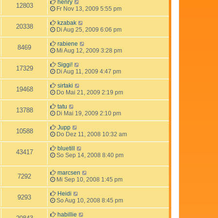
henry
12803
Fr Nov 13, 2009 5:55 pm
kzabak
20338
Di Aug 25, 2009 6:06 pm
rabiene
8469
Mi Aug 12, 2009 3:28 pm
Siggi!
17329
Di Aug 11, 2009 4:47 pm
sirtaki
19468
Do Mai 21, 2009 2:19 pm
tatu
13788
Di Mai 19, 2009 2:10 pm
Jupp
10588
Do Dez 11, 2008 10:32 am
bluetill
43417
So Sep 14, 2008 8:40 pm
marcsen
7292
Mi Sep 10, 2008 1:45 pm
Heidi
9293
So Aug 10, 2008 8:45 pm
habillie