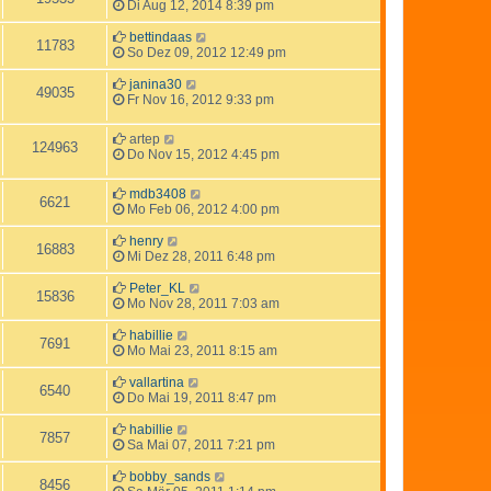
Di Aug 12, 2014 8:39 pm
bettindaas
11783
So Dez 09, 2012 12:49 pm
janina30
49035
Fr Nov 16, 2012 9:33 pm
artep
124963
Do Nov 15, 2012 4:45 pm
mdb3408
6621
Mo Feb 06, 2012 4:00 pm
henry
16883
Mi Dez 28, 2011 6:48 pm
Peter_KL
15836
Mo Nov 28, 2011 7:03 am
habillie
7691
Mo Mai 23, 2011 8:15 am
vallartina
6540
Do Mai 19, 2011 8:47 pm
habillie
7857
Sa Mai 07, 2011 7:21 pm
bobby_sands
8456