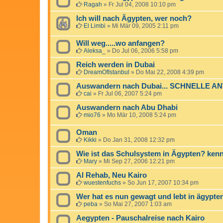
Ragah
»
Fr Jul 04, 2008 10:10 pm
Ich will nach Ägypten, wer noch?
El Limbi
»
Mi Mär 09, 2005 2:11 pm
Will weg.....wo anfangen?
Aleksa_
»
Do Jul 06, 2006 5:58 pm
Reich werden in Dubai
DreamOfIstanbul
»
Do Mai 22, 2008 4:39 pm
Auswandern nach Dubai... SCHNELLE 
cai
»
Fr Jul 06, 2007 5:24 pm
Auswandern nach Abu Dhabi
mio76
»
Mo Mär 10, 2008 5:24 pm
Oman
Kikki
»
Do Jan 31, 2008 12:32 pm
Wie ist das Schulsystem in Ägypten? ken
Mary
»
Mi Sep 27, 2006 12:21 pm
Al Rehab, Neu Kairo
wuestenfuchs
»
So Jun 17, 2007 10:34 pm
Wer hat es nun gewagt und lebt in ägypte
peba
»
So Mai 27, 2007 1:03 am
Aegypten - Pauschalreise nach Kairo