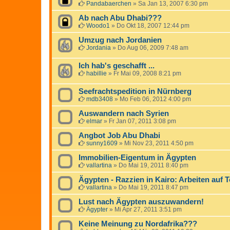
Pandabaerchen
»
Sa Jan 13, 2007 6:30 pm
Ab nach Abu Dhabi???
Woodo1
»
Do Okt 18, 2007 12:44 pm
Umzug nach Jordanien
Jordania
»
Do Aug 06, 2009 7:48 am
Ich hab's geschafft ...
habillie
»
Fr Mai 09, 2008 8:21 pm
Seefrachtspedition in Nürnberg
mdb3408
»
Mo Feb 06, 2012 4:00 pm
Auswandern nach Syrien
elmar
»
Fr Jan 07, 2011 3:08 pm
Angbot Job Abu Dhabi
sunny1609
»
Mi Nov 23, 2011 4:50 pm
Immobilien-Eigentum in Ägypten
vallartina
»
Do Mai 19, 2011 8:40 pm
Ägypten - Razzien in Kairo: Arbeiten auf 
vallartina
»
Do Mai 19, 2011 8:47 pm
Lust nach Ägypten auszuwandern!
Ägypter
»
Mi Apr 27, 2011 3:51 pm
Keine Meinung zu Nordafrika???