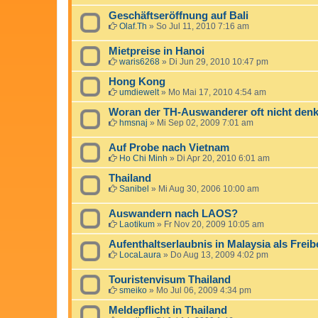
Geschäftseröffnung auf Bali
Olaf.Th
»
So Jul 11, 2010 7:16 am
Mietpreise in Hanoi
waris6268
»
Di Jun 29, 2010 10:47 pm
Hong Kong
umdiewelt
»
Mo Mai 17, 2010 4:54 am
Woran der TH-Auswanderer oft nicht denk
hmsnaj
»
Mi Sep 02, 2009 7:01 am
Auf Probe nach Vietnam
Ho Chi Minh
»
Di Apr 20, 2010 6:01 am
Thailand
Sanibel
»
Mi Aug 30, 2006 10:00 am
Auswandern nach LAOS?
Laotikum
»
Fr Nov 20, 2009 10:05 am
Aufenthaltserlaubnis in Malaysia als Freib
LocaLaura
»
Do Aug 13, 2009 4:02 pm
Touristenvisum Thailand
smeiko
»
Mo Jul 06, 2009 4:34 pm
Meldepflicht in Thailand