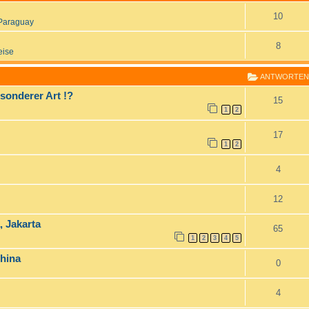
10
Paraguay
8
eise
ANTWORTEN
esonderer Art !?
15
1
2
17
1
2
4
12
, Jakarta
65
1
2
3
4
5
China
0
4