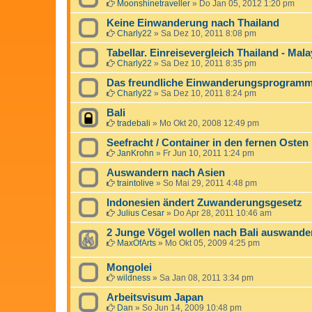
Moonshinetraveller
»
Do Jan 05, 2012 1:20 pm
Keine Einwanderung nach Thailand
Charly22
»
Sa Dez 10, 2011 8:08 pm
Tabellar. Einreisevergleich Thailand - Mala
Charly22
»
Sa Dez 10, 2011 8:35 pm
Das freundliche Einwanderungsprogramm
Charly22
»
Sa Dez 10, 2011 8:24 pm
Bali
tradebali
»
Mo Okt 20, 2008 12:49 pm
Seefracht / Container in den fernen Osten
JanKrohn
»
Fr Jun 10, 2011 1:24 pm
Auswandern nach Asien
traintolive
»
So Mai 29, 2011 4:48 pm
Indonesien ändert Zuwanderungsgesetz
Julius Cesar
»
Do Apr 28, 2011 10:46 am
2 Junge Vögel wollen nach Bali auswander
MaxOfArts
»
Mo Okt 05, 2009 4:25 pm
Mongolei
wildness
»
Sa Jan 08, 2011 3:34 pm
Arbeitsvisum Japan
Dan
»
So Jun 14, 2009 10:48 pm