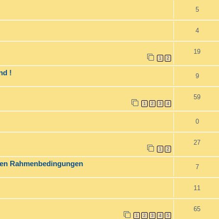
5
4
19
1
2
nd !
9
59
1
2
3
4
0
27
1
2
sten Rahmenbedingungen
7
11
65
1
2
3
4
5