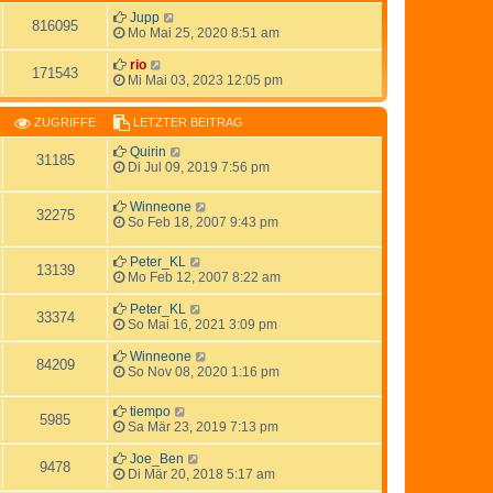
Jupp
816095
Mo Mai 25, 2020 8:51 am
rio
171543
Mi Mai 03, 2023 12:05 pm
ZUGRIFFE
LETZTER BEITRAG
Quirin
31185
Di Jul 09, 2019 7:56 pm
Winneone
32275
So Feb 18, 2007 9:43 pm
Peter_KL
13139
Mo Feb 12, 2007 8:22 am
Peter_KL
33374
So Mai 16, 2021 3:09 pm
Winneone
84209
So Nov 08, 2020 1:16 pm
tiempo
5985
Sa Mär 23, 2019 7:13 pm
Joe_Ben
9478
Di Mär 20, 2018 5:17 am