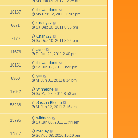
Mo Jan 09, 2012 12:25 am
thewanderer
16137
Mo Dez 12, 2011 11:37 pm
Charly22
6671
Sa Dez 10, 2011 8:35 pm
Charly22
7179
Sa Dez 10, 2011 8:24 pm
Jupp
11676
Di Jun 21, 2011 2:40 pm
thewanderer
10151
So Jun 12, 2011 3:23 pm
yuii
8950
Mi Jun 01, 2011 8:24 pm
Winneone
17642
Sa Mai 28, 2011 8:53 am
Sascha Blodau
58238
Mi Jan 12, 2011 2:16 am
wildness
13795
Sa Jan 08, 2011 11:44 pm
menley
14517
So Aug 08, 2010 10:19 pm