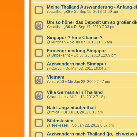
Meine Thailand Auswanderung - Anfang ei
saithong86
»
So Sep 15, 2013 11:59 am
Um so höher das Deposit um so größer die
saithong86
»
Di Sep 17, 2013 7:33 pm
Singapur ? Eine Chance ?
kurtchen
»
So Jul 07, 2013 11:56 am
Firmengruendung Singapur
Unbekannt
»
Do Jul 25, 2013 12:09 pm
Auswandern nach Singapur
CarJu
»
Do Mär 03, 2011 10:04 am
Vietnam
frank56
»
Mo Jun 22, 2009 2:47 pm
Villa Germania in Thailand
kurtchen
»
Mi Jul 18, 2012 7:18 pm
Bali Langzeitaufenthalt
mica
»
Di Jul 10, 2012 6:16 pm
Südostasien
Teekessel
»
So Jan 22, 2012 8:57 pm
Auswandern nach Thailand (jo, ich weiss )