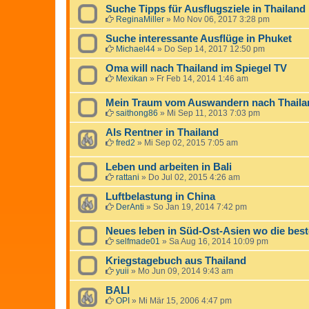
Suche Tipps für Ausflugsziele in Thailand
ReginaMiller
»
Mo Nov 06, 2017 3:28 pm
Suche interessante Ausflüge in Phuket
Michael44
»
Do Sep 14, 2017 12:50 pm
Oma will nach Thailand im Spiegel TV
Mexikan
»
Fr Feb 14, 2014 1:46 am
Mein Traum vom Auswandern nach Thaila
saithong86
»
Mi Sep 11, 2013 7:03 pm
Als Rentner in Thailand
fred2
»
Mi Sep 02, 2015 7:05 am
Leben und arbeiten in Bali
rattani
»
Do Jul 02, 2015 4:26 am
Luftbelastung in China
DerAnti
»
So Jan 19, 2014 7:42 pm
Neues leben in Süd-Ost-Asien wo die be
selfmade01
»
Sa Aug 16, 2014 10:09 pm
Kriegstagebuch aus Thailand
yuii
»
Mo Jun 09, 2014 9:43 am
BALI
OPI
»
Mi Mär 15, 2006 4:47 pm