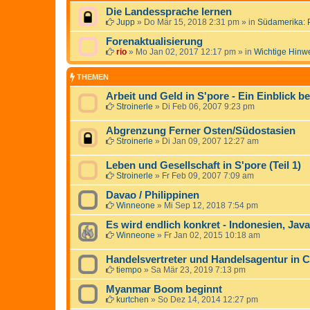
Die Landessprache lernen
Jupp
»
Do Mär 15, 2018 2:31 pm
» in
Südamerika: 
Forenaktualisierung
rio
»
Mo Jan 02, 2017 12:17 pm
» in
Wichtige Hinw
THEMEN
Arbeit und Geld in S'pore - Ein Einblick b
Stroinerle
»
Di Feb 06, 2007 9:23 pm
Abgrenzung Ferner Osten/Südostasien
Stroinerle
»
Di Jan 09, 2007 12:27 am
Leben und Gesellschaft in S'pore (Teil 1)
Stroinerle
»
Fr Feb 09, 2007 7:09 am
Davao / Philippinen
Winneone
»
Mi Sep 12, 2018 7:54 pm
Es wird endlich konkret - Indonesien, Java
Winneone
»
Fr Jan 02, 2015 10:18 am
Handelsvertreter und Handelsagentur in 
tiempo
»
Sa Mär 23, 2019 7:13 pm
Myanmar Boom beginnt
kurtchen
»
So Dez 14, 2014 12:27 pm