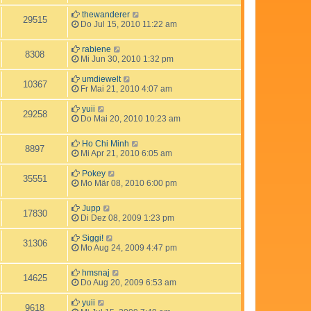
thewanderer
29515
Do Jul 15, 2010 11:22 am
rabiene
8308
Mi Jun 30, 2010 1:32 pm
umdiewelt
10367
Fr Mai 21, 2010 4:07 am
yuii
29258
Do Mai 20, 2010 10:23 am
Ho Chi Minh
8897
Mi Apr 21, 2010 6:05 am
Pokey
35551
Mo Mär 08, 2010 6:00 pm
Jupp
17830
Di Dez 08, 2009 1:23 pm
Siggi!
31306
Mo Aug 24, 2009 4:47 pm
hmsnaj
14625
Do Aug 20, 2009 6:53 am
yuii
9618