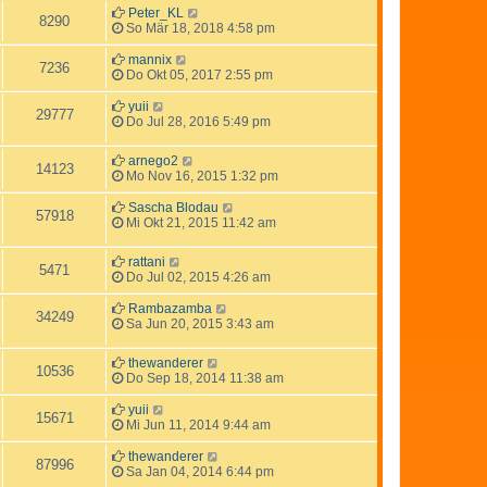
Peter_KL
8290
So Mär 18, 2018 4:58 pm
mannix
7236
Do Okt 05, 2017 2:55 pm
yuii
29777
Do Jul 28, 2016 5:49 pm
arnego2
14123
Mo Nov 16, 2015 1:32 pm
Sascha Blodau
57918
Mi Okt 21, 2015 11:42 am
rattani
5471
Do Jul 02, 2015 4:26 am
Rambazamba
34249
Sa Jun 20, 2015 3:43 am
thewanderer
10536
Do Sep 18, 2014 11:38 am
yuii
15671
Mi Jun 11, 2014 9:44 am
thewanderer
87996
Sa Jan 04, 2014 6:44 pm