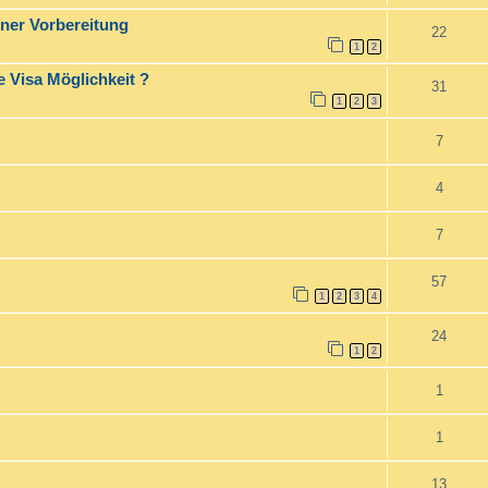
ner Vorbereitung
22
1
2
 Visa Möglichkeit ?
31
1
2
3
7
4
7
57
1
2
3
4
24
1
2
1
1
13