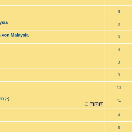
9
ysia
0
 von Malaysia
0
4
3
3
10
n ;-)
41
1
2
3
4
6