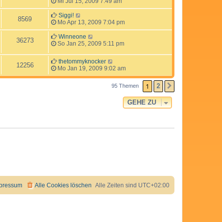
Mi Jul 15, 2009 7:49 am
Siggi!
8569
Mo Apr 13, 2009 7:04 pm
Winneone
36273
So Jan 25, 2009 5:11 pm
thetommyknocker
12256
Mo Jan 19, 2009 9:02 am
1
2
95 Themen
NÄCHSTE
GEHE ZU
pressum
Alle Cookies löschen
Alle Zeiten sind
UTC+02:00