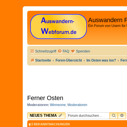
Auswandern 
Ein Forum von Usern für
Schnellzugriff
FAQ
Spenden
Startseite
Foren-Übersicht
Im Osten was los?
Fer
Ferner Osten
Moderatoren:
Winneone
,
Moderatoren
SUCH
E
NEUES THEMA
BEKANNTMACHUNGEN