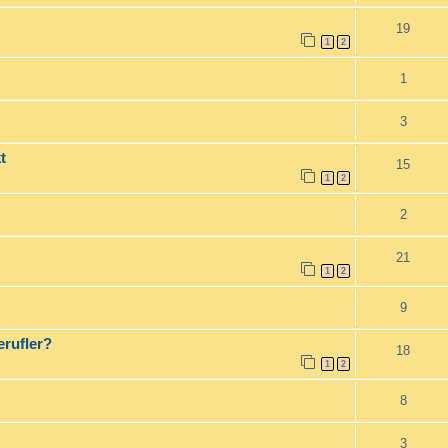
19
1
2
1
3
t
15
1
2
2
21
1
2
9
erufler?
18
1
2
8
3