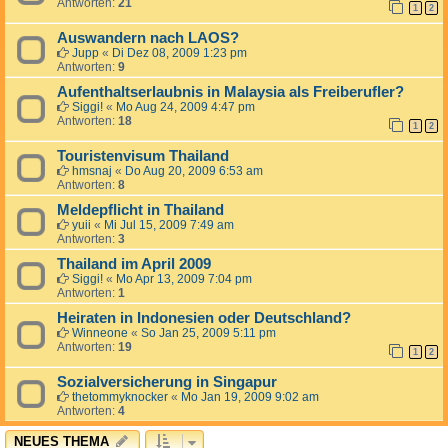
Antworten:
21
1
2
Auswandern nach LAOS?
Jupp
«
Di Dez 08, 2009 1:23 pm
Antworten:
9
Aufenthaltserlaubnis in Malaysia als Freiberufler?
Siggi!
«
Mo Aug 24, 2009 4:47 pm
Antworten:
18
1
2
Touristenvisum Thailand
hmsnaj
«
Do Aug 20, 2009 6:53 am
Antworten:
8
Meldepflicht in Thailand
yuii
«
Mi Jul 15, 2009 7:49 am
Antworten:
3
Thailand im April 2009
Siggi!
«
Mo Apr 13, 2009 7:04 pm
Antworten:
1
Heiraten in Indonesien oder Deutschland?
Winneone
«
So Jan 25, 2009 5:11 pm
Antworten:
19
1
2
Sozialversicherung in Singapur
thetommyknocker
«
Mo Jan 19, 2009 9:02 am
Antworten:
4
NEUES THEMA