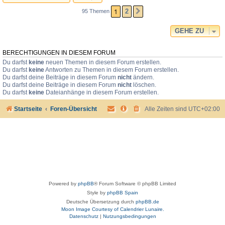
1
2
95 Themen
NÄCHSTE
GEHE ZU
BERECHTIGUNGEN IN DIESEM FORUM
Du darfst
keine
neuen Themen in diesem Forum erstellen.
Du darfst
keine
Antworten zu Themen in diesem Forum erstellen.
Du darfst deine Beiträge in diesem Forum
nicht
ändern.
Du darfst deine Beiträge in diesem Forum
nicht
löschen.
Du darfst
keine
Dateianhänge in diesem Forum erstellen.
Startseite
Foren-Übersicht
Alle Zeiten sind
UTC+02:00
Powered by
phpBB
® Forum Software © phpBB Limited
Style by
phpBB Spain
Deutsche Übersetzung durch
phpBB.de
Moon Image Courtesy of Calendrier Lunaire.
Datenschutz
|
Nutzungsbedingungen