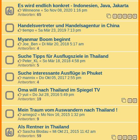
Es wird endlich konkret - Indonesien, Java, Jakarta
Winneone
«
So Nov 08, 2020 1:16 pm
Antworten:
65
1
2
3
4
5
Handelsvertreter und Handelsagentur in China
tiempo
«
Sa Mär 23, 2019 7:13 pm
Myanmar Boom beginnt
Joe_Ben
«
Di Mär 20, 2018 5:17 am
Antworten:
4
Suche Tipps für Ausflugsziele in Thailand
Peter_KL
«
So Mär 18, 2018 4:58 pm
Antworten:
5
Suche interessante Ausflüge in Phuket
mannix
«
Do Okt 05, 2017 2:55 pm
Antworten:
4
Oma will nach Thailand im Spiegel TV
yuii
«
Do Jul 28, 2016 5:49 pm
Antworten:
19
1
2
Mein Traum vom Auswandern nach Thailand !
arnego2
«
Mo Nov 16, 2015 1:32 pm
Antworten:
9
Als Rentner in Thailand
Sascha Blodau
«
Mi Okt 21, 2015 11:42 am
Antworten:
59
1
2
3
4