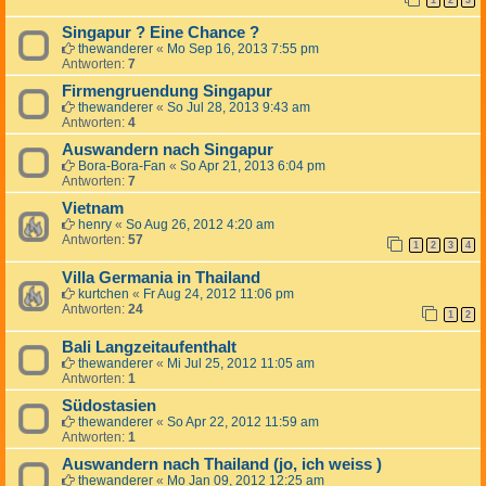
1
2
3
Singapur ? Eine Chance ?
thewanderer
«
Mo Sep 16, 2013 7:55 pm
Antworten:
7
Firmengruendung Singapur
thewanderer
«
So Jul 28, 2013 9:43 am
Antworten:
4
Auswandern nach Singapur
Bora-Bora-Fan
«
So Apr 21, 2013 6:04 pm
Antworten:
7
Vietnam
henry
«
So Aug 26, 2012 4:20 am
Antworten:
57
1
2
3
4
Villa Germania in Thailand
kurtchen
«
Fr Aug 24, 2012 11:06 pm
Antworten:
24
1
2
Bali Langzeitaufenthalt
thewanderer
«
Mi Jul 25, 2012 11:05 am
Antworten:
1
Südostasien
thewanderer
«
So Apr 22, 2012 11:59 am
Antworten:
1
Auswandern nach Thailand (jo, ich weiss )
thewanderer
«
Mo Jan 09, 2012 12:25 am