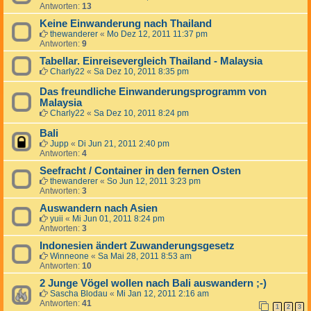
Antworten:
13
Keine Einwanderung nach Thailand
thewanderer
«
Mo Dez 12, 2011 11:37 pm
Antworten:
9
Tabellar. Einreisevergleich Thailand - Malaysia
Charly22
«
Sa Dez 10, 2011 8:35 pm
Das freundliche Einwanderungsprogramm von
Malaysia
Charly22
«
Sa Dez 10, 2011 8:24 pm
Bali
Jupp
«
Di Jun 21, 2011 2:40 pm
Antworten:
4
Seefracht / Container in den fernen Osten
thewanderer
«
So Jun 12, 2011 3:23 pm
Antworten:
3
Auswandern nach Asien
yuii
«
Mi Jun 01, 2011 8:24 pm
Antworten:
3
Indonesien ändert Zuwanderungsgesetz
Winneone
«
Sa Mai 28, 2011 8:53 am
Antworten:
10
2 Junge Vögel wollen nach Bali auswandern ;-)
Sascha Blodau
«
Mi Jan 12, 2011 2:16 am
Antworten:
41
1
2
3