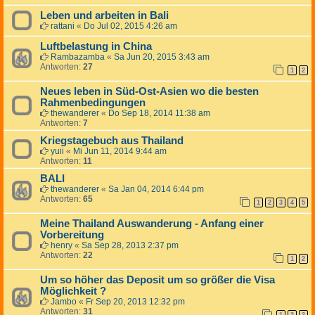
Leben und arbeiten in Bali
rattani
«
Do Jul 02, 2015 4:26 am
Luftbelastung in China
Rambazamba
«
Sa Jun 20, 2015 3:43 am
Antworten:
27
1
2
Neues leben in Süd-Ost-Asien wo die besten
Rahmenbedingungen
thewanderer
«
Do Sep 18, 2014 11:38 am
Antworten:
7
Kriegstagebuch aus Thailand
yuii
«
Mi Jun 11, 2014 9:44 am
Antworten:
11
BALI
thewanderer
«
Sa Jan 04, 2014 6:44 pm
Antworten:
65
1
2
3
4
5
Meine Thailand Auswanderung - Anfang einer
Vorbereitung
henry
«
Sa Sep 28, 2013 2:37 pm
Antworten:
22
1
2
Um so höher das Deposit um so größer die Visa
Möglichkeit ?
Jambo
«
Fr Sep 20, 2013 12:32 pm
Antworten:
31