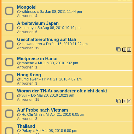
Mongolei
wildness
«
Sa Jan 08, 2011 11:44 pm
Antworten:
4
Arbeitsvisum Japan
menley
«
So Aug 08, 2010 10:19 pm
Antworten:
6
Geschäftseröffnung auf Bali
thewanderer
«
Do Jul 15, 2010 11:22 am
Antworten:
19
1
2
Mietpreise in Hanoi
rabiene
«
Mi Jun 30, 2010 1:32 pm
Antworten:
1
Hong Kong
umdiewelt
«
Fr Mai 21, 2010 4:07 am
Antworten:
3
Woran der TH-Auswanderer oft nicht denkt
yuii
«
Do Mai 20, 2010 10:23 am
Antworten:
15
1
2
Auf Probe nach Vietnam
Ho Chi Minh
«
Mi Apr 21, 2010 6:05 am
Antworten:
2
Thailand
Pokey
«
Mo Mär 08, 2010 6:00 pm