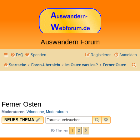
Auswandern Forum
FAQ
Spenden
Registrieren
Anmelden
S
Startseite
Foren-Übersicht
Im Osten was los?
Ferner Osten
u
c
h
e
Ferner Osten
Moderatoren:
Winneone
,
Moderatoren
SUCHE
ERWEITERTE 
NEUES THEMA
1
2
95 Themen
NÄCHSTE