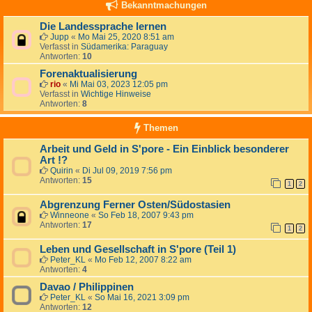
Bekanntmachungen
Die Landessprache lernen
Jupp
«
Mo Mai 25, 2020 8:51 am
Verfasst in
Südamerika: Paraguay
Antworten:
10
Forenaktualisierung
rio
«
Mi Mai 03, 2023 12:05 pm
Verfasst in
Wichtige Hinweise
Antworten:
8
Themen
Arbeit und Geld in S'pore - Ein Einblick besonderer
Art !?
Quirin
«
Di Jul 09, 2019 7:56 pm
Antworten:
15
1
2
Abgrenzung Ferner Osten/Südostasien
Winneone
«
So Feb 18, 2007 9:43 pm
Antworten:
17
1
2
Leben und Gesellschaft in S'pore (Teil 1)
Peter_KL
«
Mo Feb 12, 2007 8:22 am
Antworten:
4
Davao / Philippinen
Peter_KL
«
So Mai 16, 2021 3:09 pm
Antworten:
12