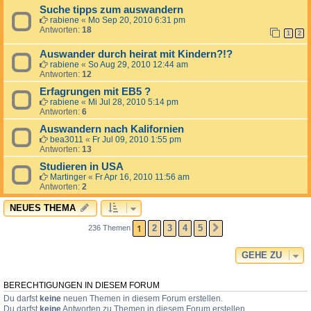
Suche tipps zum auswandern
rabiene
«
Mo Sep 20, 2010 6:31 pm
Antworten:
18
1
2
Auswander durch heirat mit Kindern?!?
rabiene
«
So Aug 29, 2010 12:44 am
Antworten:
12
Erfagrungen mit EB5 ?
rabiene
«
Mi Jul 28, 2010 5:14 pm
Antworten:
6
Auswandern nach Kalifornien
bea3011
«
Fr Jul 09, 2010 1:55 pm
Antworten:
13
Studieren in USA
Martinger
«
Fr Apr 16, 2010 11:56 am
Antworten:
2
NEUES THEMA
1
2
3
4
5
236 Themen
NÄCHSTE
GEHE ZU
BERECHTIGUNGEN IN DIESEM FORUM
Du darfst
keine
neuen Themen in diesem Forum erstellen.
Du darfst
keine
Antworten zu Themen in diesem Forum erstellen.