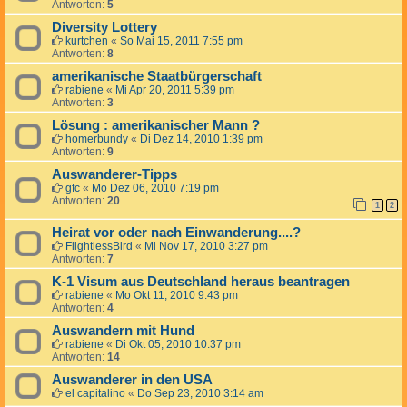
Antworten:
5
Diversity Lottery
kurtchen
«
So Mai 15, 2011 7:55 pm
Antworten:
8
amerikanische Staatbürgerschaft
rabiene
«
Mi Apr 20, 2011 5:39 pm
Antworten:
3
Lösung : amerikanischer Mann ?
homerbundy
«
Di Dez 14, 2010 1:39 pm
Antworten:
9
Auswanderer-Tipps
gfc
«
Mo Dez 06, 2010 7:19 pm
Antworten:
20
1
2
Heirat vor oder nach Einwanderung....?
FlightlessBird
«
Mi Nov 17, 2010 3:27 pm
Antworten:
7
K-1 Visum aus Deutschland heraus beantragen
rabiene
«
Mo Okt 11, 2010 9:43 pm
Antworten:
4
Auswandern mit Hund
rabiene
«
Di Okt 05, 2010 10:37 pm
Antworten:
14
Auswanderer in den USA
el capitalino
«
Do Sep 23, 2010 3:14 am