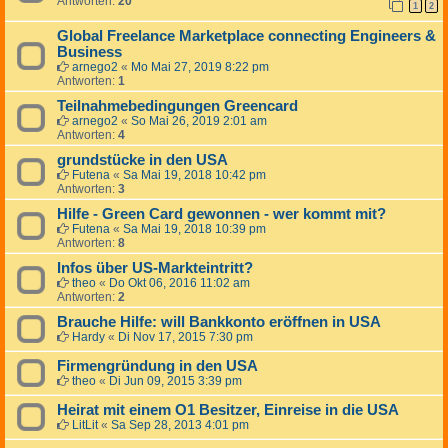
Antworten:
20
1
2
Global Freelance Marketplace connecting Engineers &
Business
arnego2
«
Mo Mai 27, 2019 8:22 pm
Antworten:
1
Teilnahmebedingungen Greencard
arnego2
«
So Mai 26, 2019 2:01 am
Antworten:
4
grundstücke in den USA
Futena
«
Sa Mai 19, 2018 10:42 pm
Antworten:
3
Hilfe - Green Card gewonnen - wer kommt mit?
Futena
«
Sa Mai 19, 2018 10:39 pm
Antworten:
8
Infos über US-Markteintritt?
theo
«
Do Okt 06, 2016 11:02 am
Antworten:
2
Brauche Hilfe: will Bankkonto eröffnen in USA
Hardy
«
Di Nov 17, 2015 7:30 pm
Firmengründung in den USA
theo
«
Di Jun 09, 2015 3:39 pm
Heirat mit einem O1 Besitzer, Einreise in die USA
LitLit
«
Sa Sep 28, 2013 4:01 pm