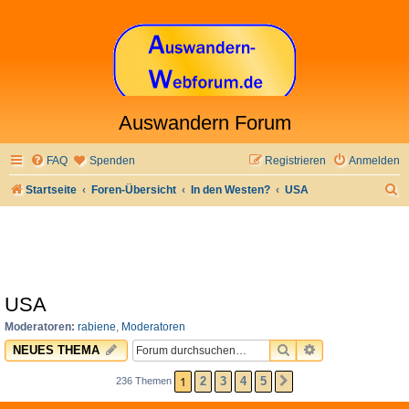
Auswandern Forum
FAQ
Spenden
Registrieren
Anmelden
S
Startseite
Foren-Übersicht
In den Westen?
USA
u
c
h
e
USA
Moderatoren:
rabiene
,
Moderatoren
SUCHE
ERWEITERTE 
NEUES THEMA
1
2
3
4
5
236 Themen
NÄCHSTE