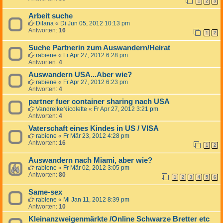
1
2
3
Arbeit suche
Dilana
«
Di Jun 05, 2012 10:13 pm
Antworten:
16
1
2
Suche Partnerin zum Auswandern/Heirat
rabiene
«
Fr Apr 27, 2012 6:28 pm
Antworten:
4
Auswandern USA...Aber wie?
rabiene
«
Fr Apr 27, 2012 6:23 pm
Antworten:
4
partner fuer container sharing nach USA
VandreikeNicolette
«
Fr Apr 27, 2012 3:21 pm
Antworten:
4
Vaterschaft eines Kindes in US / VISA
rabiene
«
Fr Mär 23, 2012 4:28 pm
Antworten:
16
1
2
Auswandern nach Miami, aber wie?
rabiene
«
Fr Mär 02, 2012 3:05 pm
Antworten:
80
1
2
3
4
5
6
Same-sex
rabiene
«
Mi Jan 11, 2012 8:39 pm
Antworten:
10
Kleinanzweigenmärkte /Online Schwarze Bretter etc