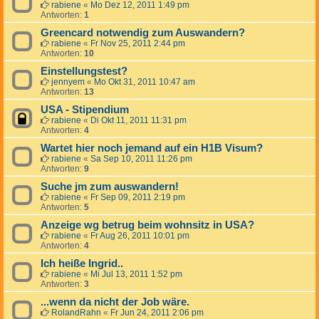
rabiene
«
Mo Dez 12, 2011 1:49 pm
Antworten:
1
Greencard notwendig zum Auswandern?
rabiene
«
Fr Nov 25, 2011 2:44 pm
Antworten:
10
Einstellungstest?
jennyem
«
Mo Okt 31, 2011 10:47 am
Antworten:
13
USA - Stipendium
rabiene
«
Di Okt 11, 2011 11:31 pm
Antworten:
4
Wartet hier noch jemand auf ein H1B Visum?
rabiene
«
Sa Sep 10, 2011 11:26 pm
Antworten:
9
Suche jm zum auswandern!
rabiene
«
Fr Sep 09, 2011 2:19 pm
Antworten:
5
Anzeige wg betrug beim wohnsitz in USA?
rabiene
«
Fr Aug 26, 2011 10:01 pm
Antworten:
4
Ich heiße Ingrid..
rabiene
«
Mi Jul 13, 2011 1:52 pm
Antworten:
3
...wenn da nicht der Job wäre.
RolandRahn
«
Fr Jun 24, 2011 2:06 pm