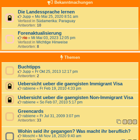
Bekanntmachungen
Die Landessprache lernen
Jupp
«
Mo Mai 25, 2020 8:51 am
Verfasst in
Südamerika: Paraguay
Antworten:
10
Forenaktualisierung
rio
«
Mi Mai 03, 2023 12:05 pm
Verfasst in
Wichtige Hinweise
Antworten:
8
Themen
Buchtipps
Jupp
«
Fr Okt 25, 2013 12:17 pm
Antworten:
2
Uebersicht ueber die gaengisten Immigrant Visa
rabiene
«
Fr Feb 19, 2010 4:33 pm
Uebersicht ueber die gaengisten Non-Immigrant Visa
rabiene
«
So Feb 07, 2010 5:17 pm
Greencards
rabiene
«
Fr Jul 31, 2009 3:07 pm
Antworten:
33
1
2
3
Wohin seid ihr gegangen? Was macht ihr beruflich?
Moscht
«
Mi Nov 18, 2020 9:40 am