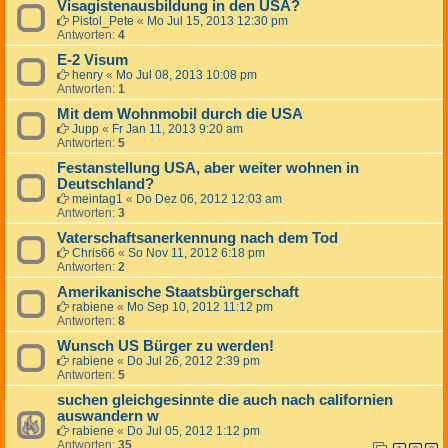
Visagistenausbildung in den USA?
Pistol_Pete
«
Mo Jul 15, 2013 12:30 pm
Antworten:
4
E-2 Visum
henry
«
Mo Jul 08, 2013 10:08 pm
Antworten:
1
Mit dem Wohnmobil durch die USA
Jupp
«
Fr Jan 11, 2013 9:20 am
Antworten:
5
Festanstellung USA, aber weiter wohnen in
Deutschland?
meintag1
«
Do Dez 06, 2012 12:03 am
Antworten:
3
Vaterschaftsanerkennung nach dem Tod
Chris66
«
So Nov 11, 2012 6:18 pm
Antworten:
2
Amerikanische Staatsbürgerschaft
rabiene
«
Mo Sep 10, 2012 11:12 pm
Antworten:
8
Wunsch US Bürger zu werden!
rabiene
«
Do Jul 26, 2012 2:39 pm
Antworten:
5
suchen gleichgesinnte die auch nach californien
auswandern w
rabiene
«
Do Jul 05, 2012 1:12 pm
Antworten:
35