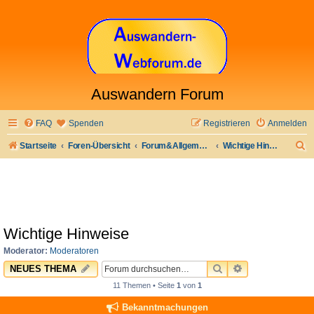
Auswandern Forum
FAQ
Spenden
Registrieren
Anmelden
S
Startseite
Foren-Übersicht
Forum&Allgemeines
Wichtige Hinweise
u
c
h
e
Wichtige Hinweise
Moderator:
Moderatoren
SUCHE
ERWEITERTE 
NEUES THEMA
11 Themen • Seite
1
von
1
Bekanntmachungen