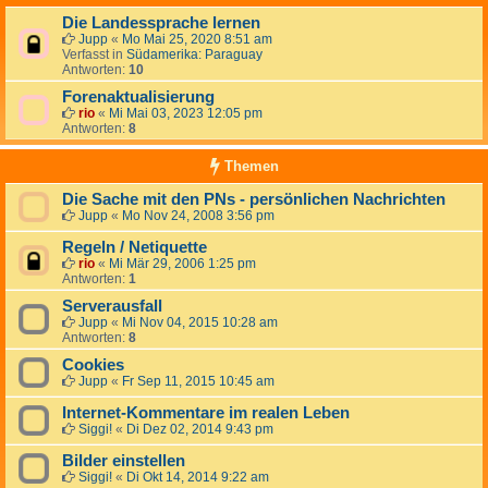
Die Landessprache lernen
Jupp
«
Mo Mai 25, 2020 8:51 am
Verfasst in
Südamerika: Paraguay
Antworten:
10
Forenaktualisierung
rio
«
Mi Mai 03, 2023 12:05 pm
Antworten:
8
Themen
Die Sache mit den PNs - persönlichen Nachrichten
Jupp
«
Mo Nov 24, 2008 3:56 pm
Regeln / Netiquette
rio
«
Mi Mär 29, 2006 1:25 pm
Antworten:
1
Serverausfall
Jupp
«
Mi Nov 04, 2015 10:28 am
Antworten:
8
Cookies
Jupp
«
Fr Sep 11, 2015 10:45 am
Internet-Kommentare im realen Leben
Siggi!
«
Di Dez 02, 2014 9:43 pm
Bilder einstellen
Siggi!
«
Di Okt 14, 2014 9:22 am