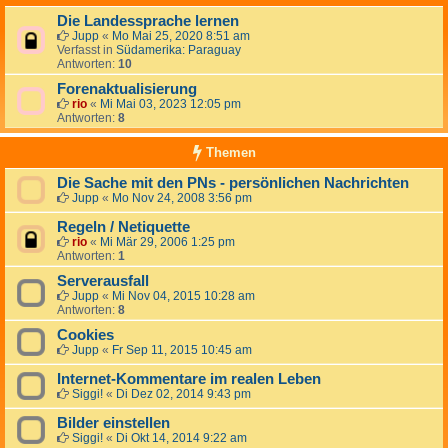
Die Landessprache lernen
Jupp
«
Mo Mai 25, 2020 8:51 am
Verfasst in
Südamerika: Paraguay
Antworten:
10
Forenaktualisierung
rio
«
Mi Mai 03, 2023 12:05 pm
Antworten:
8
Themen
Die Sache mit den PNs - persönlichen Nachrichten
Jupp
«
Mo Nov 24, 2008 3:56 pm
Regeln / Netiquette
rio
«
Mi Mär 29, 2006 1:25 pm
Antworten:
1
Serverausfall
Jupp
«
Mi Nov 04, 2015 10:28 am
Antworten:
8
Cookies
Jupp
«
Fr Sep 11, 2015 10:45 am
Internet-Kommentare im realen Leben
Siggi!
«
Di Dez 02, 2014 9:43 pm
Bilder einstellen
Siggi!
«
Di Okt 14, 2014 9:22 am