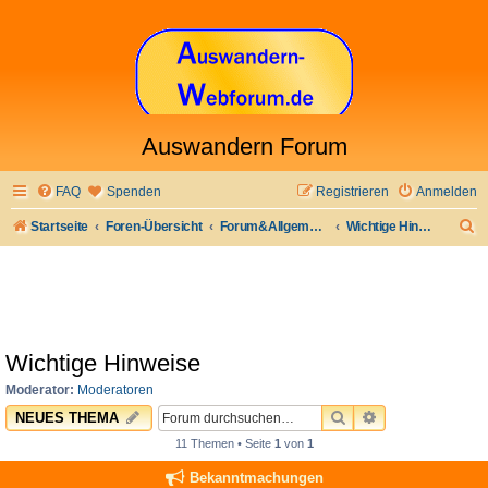
Auswandern Forum
FAQ
Spenden
Registrieren
Anmelden
S
Startseite
Foren-Übersicht
Forum&Allgemeines
Wichtige Hinweise
u
c
h
e
Wichtige Hinweise
Moderator:
Moderatoren
SUCHE
ERWEITERTE 
NEUES THEMA
11 Themen • Seite
1
von
1
Bekanntmachungen