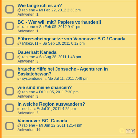
Wie fange ich es an?
rabiene
«
Mi Feb 22, 2012 2:33 pm
Antworten:
1
BC - Wer will mit? Papiere vorhanden!!
rabiene
«
So Feb 05, 2012 9:41 pm
Antworten:
1
Führerscheingesetze von Vancouver B.C / Canada
Mike2011
«
Sa Sep 10, 2011 6:12 pm
Dauerhaft Kanada
rabiene
«
So Aug 28, 2011 1:48 pm
Antworten:
3
brauche Hilfe bei Jobsuche - Agenturen in
Saskatchewan?
systembauer
«
Mo Jul 11, 2011 7:49 pm
wie sind meine chancen?
rabiene
«
Di Jul 05, 2011 7:30 pm
Antworten:
3
In welche Region auswandern?
nocha
«
Fr Jul 01, 2011 4:25 pm
Antworten:
3
Vancouver BC, Canada
rabiene
«
Mi Jun 22, 2011 12:54 pm
Antworten:
16
1
2