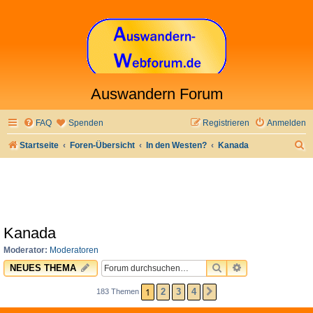
Auswandern Forum
FAQ
Spenden
Registrieren
Anmelden
S
Startseite
Foren-Übersicht
In den Westen?
Kanada
u
c
h
e
Kanada
Moderator:
Moderatoren
SUCHE
ERWEITERTE 
NEUES THEMA
1
2
3
4
183 Themen
NÄCHSTE