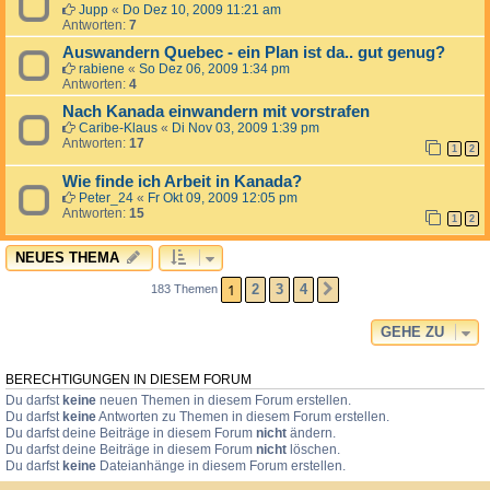
Jupp
«
Do Dez 10, 2009 11:21 am
Antworten:
7
Auswandern Quebec - ein Plan ist da.. gut genug?
rabiene
«
So Dez 06, 2009 1:34 pm
Antworten:
4
Nach Kanada einwandern mit vorstrafen
Caribe-Klaus
«
Di Nov 03, 2009 1:39 pm
Antworten:
17
1
2
Wie finde ich Arbeit in Kanada?
Peter_24
«
Fr Okt 09, 2009 12:05 pm
Antworten:
15
1
2
NEUES THEMA
1
2
3
4
183 Themen
NÄCHSTE
GEHE ZU
BERECHTIGUNGEN IN DIESEM FORUM
Du darfst
keine
neuen Themen in diesem Forum erstellen.
Du darfst
keine
Antworten zu Themen in diesem Forum erstellen.
Du darfst deine Beiträge in diesem Forum
nicht
ändern.
Du darfst deine Beiträge in diesem Forum
nicht
löschen.
Du darfst
keine
Dateianhänge in diesem Forum erstellen.