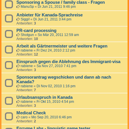
Sponsoring a Spouse / family class - Fragen
ManuSp
«
Di Jun 21, 2011 9:46 pm
Anbieter für Kanada-Sprachreise
Siggi!
«
Di Jun 21, 2011 3:44 pm
Antworten:
3
PR-card processing
Shotgun
«
So Mär 20, 2011 12:59 am
Antworten:
10
Arbeit als Gärtnermeister und weitere Fragen
rabiene
«
Fr Dez 24, 2010 2:12 pm
Antworten:
12
Einspruch gegen die Ablehnung des Immigrant-visa
rabiene
«
Sa Nov 27, 2010 7:41 pm
Antworten:
3
Sponsorantrag wegschicken und dann ab nach
Kanada?
rabiene
«
Di Nov 02, 2010 1:16 pm
Antworten:
7
Urlaubsanspruch in Kanada
rabiene
«
Fr Okt 15, 2010 4:54 pm
Antworten:
3
Medical Check
caro
«
Mo Sep 20, 2010 6:46 pm
Antworten:
2
Enzyme Labs - linguistic game tester