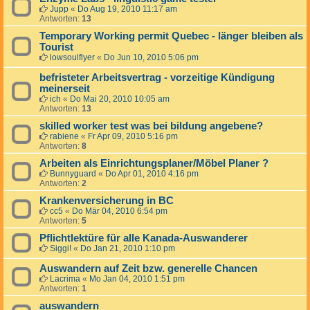
Jupp
«
Do Aug 19, 2010 11:17 am
Antworten:
13
Temporary Working permit Quebec - länger bleiben als
Tourist
lowsoulflyer
«
Do Jun 10, 2010 5:06 pm
befristeter Arbeitsvertrag - vorzeitige Kündigung
meinerseit
ich
«
Do Mai 20, 2010 10:05 am
Antworten:
13
skilled worker test was bei bildung angebene?
rabiene
«
Fr Apr 09, 2010 5:16 pm
Antworten:
8
Arbeiten als Einrichtungsplaner/Möbel Planer ?
Bunnyguard
«
Do Apr 01, 2010 4:16 pm
Antworten:
2
Krankenversicherung in BC
cc5
«
Do Mär 04, 2010 6:54 pm
Antworten:
5
Pflichtlektüre für alle Kanada-Auswanderer
Siggi!
«
Do Jan 21, 2010 1:10 pm
Auswandern auf Zeit bzw. generelle Chancen
Lacrima
«
Mo Jan 04, 2010 1:51 pm
Antworten:
1
auswandern