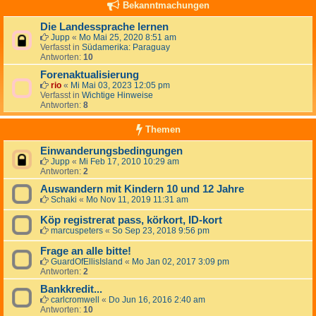
Bekanntmachungen
Die Landessprache lernen
Jupp
«
Mo Mai 25, 2020 8:51 am
Verfasst in
Südamerika: Paraguay
Antworten:
10
Forenaktualisierung
rio
«
Mi Mai 03, 2023 12:05 pm
Verfasst in
Wichtige Hinweise
Antworten:
8
Themen
Einwanderungsbedingungen
Jupp
«
Mi Feb 17, 2010 10:29 am
Antworten:
2
Auswandern mit Kindern 10 und 12 Jahre
Schaki
«
Mo Nov 11, 2019 11:31 am
Köp registrerat pass, körkort, ID-kort
marcuspeters
«
So Sep 23, 2018 9:56 pm
Frage an alle bitte!
GuardOfEllisIsland
«
Mo Jan 02, 2017 3:09 pm
Antworten:
2
Bankkredit...
carlcromwell
«
Do Jun 16, 2016 2:40 am
Antworten:
10