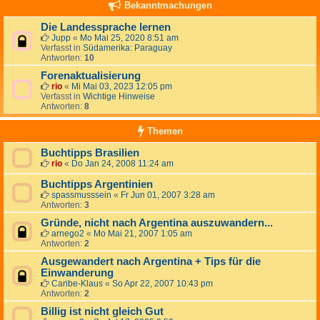
Bekanntmachungen
Die Landessprache lernen
Jupp
«
Mo Mai 25, 2020 8:51 am
Verfasst in
Südamerika: Paraguay
Antworten:
10
Forenaktualisierung
rio
«
Mi Mai 03, 2023 12:05 pm
Verfasst in
Wichtige Hinweise
Antworten:
8
Themen
Buchtipps Brasilien
rio
«
Do Jan 24, 2008 11:24 am
Buchtipps Argentinien
spassmusssein
«
Fr Jun 01, 2007 3:28 am
Antworten:
3
Gründe, nicht nach Argentina auszuwandern...
arnego2
«
Mo Mai 21, 2007 1:05 am
Antworten:
2
Ausgewandert nach Argentina + Tips für die
Einwanderung
Caribe-Klaus
«
So Apr 22, 2007 10:43 pm
Antworten:
2
Billig ist nicht gleich Gut