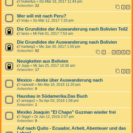
hubertus
«
Do Mär 16, 2017 11:44 pm
Antworten:
22
1
2
Wer will mit nach Peru?
irisju
«
So Mär 12, 2017 7:20 pm
Die Grundidee der Auswanderung nach Bolivien Teil2
larss
«
Mi Feb 01, 2017 7:53 am
Die Grundidee der Auswanderung nach Bolivien
hartwig2
«
Mo Jan 30, 2017 1:50 pm
Antworten:
92
1
4
5
6
7
…
Neuigkeiten aus Bolivien
Jupp
«
Mi Jan 25, 2017 10:36 am
Antworten:
17
1
2
Mexico - denke über Auswanderung nach
nalewill
«
Mo Mai 16, 2016 11:20 pm
Antworten:
9
Hausbau in Südamerika.Das Buch
arnego2
«
So Apr 03, 2016 1:08 pm
Antworten:
1
Mexiko Joaquin "El Chapo" Guzman wieder frei
Siggi!
«
Di Jan 12, 2016 2:07 pm
Antworten:
9
Auf nach Quito - Ecuador, Arbeit, Abenteuer und das