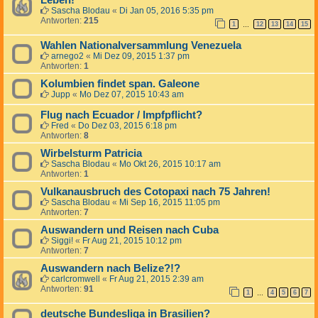
Leben!
Sascha Blodau
«
Di Jan 05, 2016 5:35 pm
Antworten:
215
1
12
13
14
15
…
Wahlen Nationalversammlung Venezuela
arnego2
«
Mi Dez 09, 2015 1:37 pm
Antworten:
1
Kolumbien findet span. Galeone
Jupp
«
Mo Dez 07, 2015 10:43 am
Flug nach Ecuador / Impfpflicht?
Fred
«
Do Dez 03, 2015 6:18 pm
Antworten:
8
Wirbelsturm Patricia
Sascha Blodau
«
Mo Okt 26, 2015 10:17 am
Antworten:
1
Vulkanausbruch des Cotopaxi nach 75 Jahren!
Sascha Blodau
«
Mi Sep 16, 2015 11:05 pm
Antworten:
7
Auswandern und Reisen nach Cuba
Siggi!
«
Fr Aug 21, 2015 10:12 pm
Antworten:
7
Auswandern nach Belize?!?
carlcromwell
«
Fr Aug 21, 2015 2:39 am
Antworten:
91
1
4
5
6
7
…
deutsche Bundesliga in Brasilien?