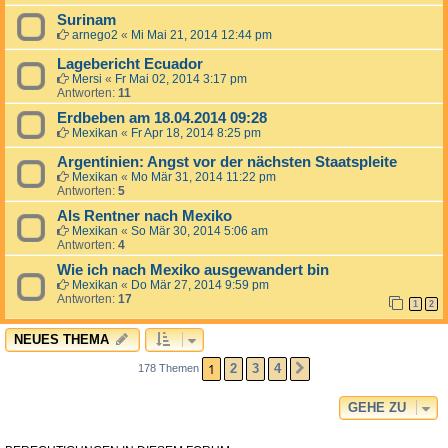
Surinam
arnego2
«
Mi Mai 21, 2014 12:44 pm
Lagebericht Ecuador
Mersi
«
Fr Mai 02, 2014 3:17 pm
Antworten:
11
Erdbeben am 18.04.2014 09:28
Mexikan
«
Fr Apr 18, 2014 8:25 pm
Argentinien: Angst vor der nächsten Staatspleite
Mexikan
«
Mo Mär 31, 2014 11:22 pm
Antworten:
5
Als Rentner nach Mexiko
Mexikan
«
So Mär 30, 2014 5:06 am
Antworten:
4
Wie ich nach Mexiko ausgewandert bin
Mexikan
«
Do Mär 27, 2014 9:59 pm
Antworten:
17
1
2
NEUES THEMA
1
2
3
4
178 Themen
NÄCHSTE
GEHE ZU