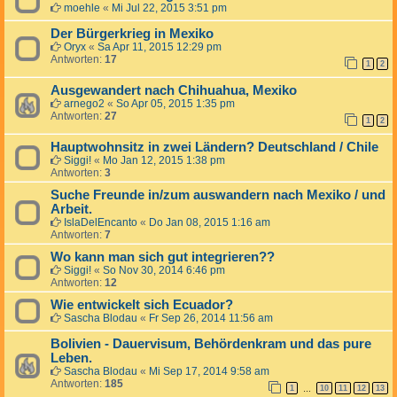
moehle
«
Mi Jul 22, 2015 3:51 pm
Der Bürgerkrieg in Mexiko
Oryx
«
Sa Apr 11, 2015 12:29 pm
Antworten:
17
1
2
Ausgewandert nach Chihuahua, Mexiko
arnego2
«
So Apr 05, 2015 1:35 pm
Antworten:
27
1
2
Hauptwohnsitz in zwei Ländern? Deutschland / Chile
Siggi!
«
Mo Jan 12, 2015 1:38 pm
Antworten:
3
Suche Freunde in/zum auswandern nach Mexiko / und
Arbeit.
IslaDelEncanto
«
Do Jan 08, 2015 1:16 am
Antworten:
7
Wo kann man sich gut integrieren??
Siggi!
«
So Nov 30, 2014 6:46 pm
Antworten:
12
Wie entwickelt sich Ecuador?
Sascha Blodau
«
Fr Sep 26, 2014 11:56 am
Bolivien - Dauervisum, Behördenkram und das pure
Leben.
Sascha Blodau
«
Mi Sep 17, 2014 9:58 am
Antworten:
185
1
10
11
12
13
…