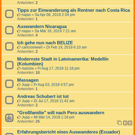
Antworten:
2
Tipps zur Einwanderung als Rentner nach Costa Rica
najas
«
Sa Apr 06, 2019 2:34 pm
Antworten:
1
Auswandern Nicaragua
najas
«
Sa Mär 16, 2019 7:21 am
Antworten:
4
Ich gehe nun nach BELIZE
carlcromwell
«
Di Feb 19, 2019 6:10 am
Antworten:
2
Modernste Stadt in Lateinamerika: Medellín
(Kolumbien)
mannix
«
Fr Aug 17, 2018 11:18 pm
Antworten:
10
Massagen
Jupp
«
Fr Aug 03, 2018 4:57 pm
Antworten:
1
Andreas Schubert ist tot
Jupp
«
Di Jul 17, 2018 11:42 am
Antworten:
2
"Großfamilie" will nach Peru auswandern
Jupp
«
Mi Mär 14, 2018 1:18 pm
Antworten:
25
1
2
Erfahrungsbericht eines Auswanderes (Ecuador)