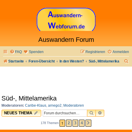
Auswandern Forum
FAQ
Spenden
Registrieren
Anmelden
S
Startseite
Foren-Übersicht
In den Westen?
Süd-, Mittelamerika
u
c
h
e
Süd-, Mittelamerika
Moderatoren:
Caribe-Klaus
,
arnego2
,
Moderatoren
SUCHE
ERWEITERTE 
NEUES THEMA
1
2
3
4
178 Themen
NÄCHSTE