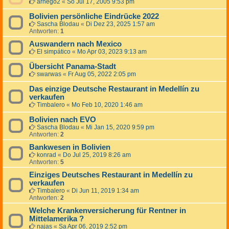
arnego2
«
So Jul 17, 2005 9:53 pm
Bolivien persönliche Eindrücke 2022
Sascha Blodau
«
Di Dez 23, 2025 1:57 am
Antworten:
1
Auswandern nach Mexico
El simpático
«
Mo Apr 03, 2023 9:13 am
Übersicht Panama-Stadt
swarwas
«
Fr Aug 05, 2022 2:05 pm
Das einzige Deutsche Restaurant in Medellín zu
verkaufen
Timbalero
«
Mo Feb 10, 2020 1:46 am
Bolivien nach EVO
Sascha Blodau
«
Mi Jan 15, 2020 9:59 pm
Antworten:
2
Bankwesen in Bolivien
konrad
«
Do Jul 25, 2019 8:26 am
Antworten:
5
Einziges Deutsches Restaurant in Medellín zu
verkaufen
Timbalero
«
Di Jun 11, 2019 1:34 am
Antworten:
2
Welche Krankenversicherung für Rentner in
Mittelamerika ?
najas
«
Sa Apr 06, 2019 2:52 pm