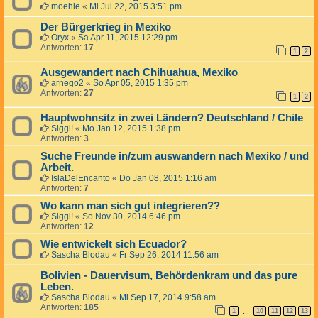
moehle
«
Mi Jul 22, 2015 3:51 pm
Der Bürgerkrieg in Mexiko
Oryx
«
Sa Apr 11, 2015 12:29 pm
Antworten:
17
1
2
Ausgewandert nach Chihuahua, Mexiko
arnego2
«
So Apr 05, 2015 1:35 pm
Antworten:
27
1
2
Hauptwohnsitz in zwei Ländern? Deutschland / Chile
Siggi!
«
Mo Jan 12, 2015 1:38 pm
Antworten:
3
Suche Freunde in/zum auswandern nach Mexiko / und
Arbeit.
IslaDelEncanto
«
Do Jan 08, 2015 1:16 am
Antworten:
7
Wo kann man sich gut integrieren??
Siggi!
«
So Nov 30, 2014 6:46 pm
Antworten:
12
Wie entwickelt sich Ecuador?
Sascha Blodau
«
Fr Sep 26, 2014 11:56 am
Bolivien - Dauervisum, Behördenkram und das pure
Leben.
Sascha Blodau
«
Mi Sep 17, 2014 9:58 am
Antworten:
185
1
10
11
12
13
…