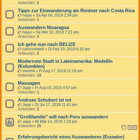
Antworten:
2
Tipps zur Einwanderung als Rentner nach Costa Rica
najas
«
Sa Apr 06, 2019 2:34 pm
Antworten:
1
Auswandern Nicaragua
najas
«
Sa Mär 16, 2019 7:21 am
Antworten:
4
Ich gehe nun nach BELIZE
carlcromwell
«
Di Feb 19, 2019 6:10 am
Antworten:
2
Modernste Stadt in Lateinamerika: Medellín
(Kolumbien)
mannix
«
Fr Aug 17, 2018 11:18 pm
Antworten:
10
Massagen
Jupp
«
Fr Aug 03, 2018 4:57 pm
Antworten:
1
Andreas Schubert ist tot
Jupp
«
Di Jul 17, 2018 11:42 am
Antworten:
2
"Großfamilie" will nach Peru auswandern
Jupp
«
Mi Mär 14, 2018 1:18 pm
Antworten:
25
1
2
Erfahrungsbericht eines Auswanderes (Ecuador)