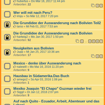
hubertus
«
Do Mär 16, 2017 11:44 pm
Antworten:
22
1
2
Wer will mit nach Peru?
irisju
«
So Mär 12, 2017 7:20 pm
Die Grundidee der Auswanderung nach Bolivien Teil2
larss
«
Mi Feb 01, 2017 7:53 am
Die Grundidee der Auswanderung nach Bolivien
hartwig2
«
Mo Jan 30, 2017 1:50 pm
Antworten:
92
1
4
5
6
7
…
Neuigkeiten aus Bolivien
Jupp
«
Mi Jan 25, 2017 10:36 am
Antworten:
17
1
2
Mexico - denke über Auswanderung nach
nalewill
«
Mo Mai 16, 2016 11:20 pm
Antworten:
9
Hausbau in Südamerika.Das Buch
arnego2
«
So Apr 03, 2016 1:08 pm
Antworten:
1
Mexiko Joaquin "El Chapo" Guzman wieder frei
Siggi!
«
Di Jan 12, 2016 2:07 pm
Antworten:
9
Auf nach Quito - Ecuador, Arbeit, Abenteuer und das