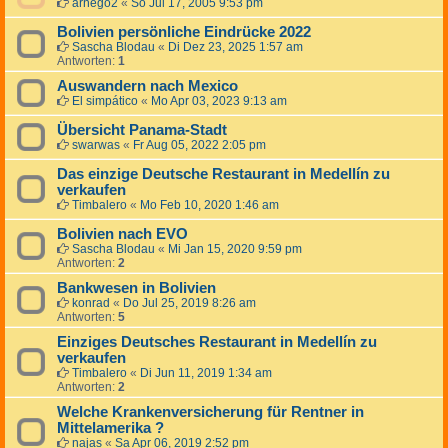
arnego2
«
So Jul 17, 2005 9:53 pm
Bolivien persönliche Eindrücke 2022
Sascha Blodau
«
Di Dez 23, 2025 1:57 am
Antworten:
1
Auswandern nach Mexico
El simpático
«
Mo Apr 03, 2023 9:13 am
Übersicht Panama-Stadt
swarwas
«
Fr Aug 05, 2022 2:05 pm
Das einzige Deutsche Restaurant in Medellín zu
verkaufen
Timbalero
«
Mo Feb 10, 2020 1:46 am
Bolivien nach EVO
Sascha Blodau
«
Mi Jan 15, 2020 9:59 pm
Antworten:
2
Bankwesen in Bolivien
konrad
«
Do Jul 25, 2019 8:26 am
Antworten:
5
Einziges Deutsches Restaurant in Medellín zu
verkaufen
Timbalero
«
Di Jun 11, 2019 1:34 am
Antworten:
2
Welche Krankenversicherung für Rentner in
Mittelamerika ?
najas
«
Sa Apr 06, 2019 2:52 pm