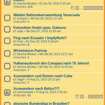
Leben!
Sascha Blodau
«
Di Jan 05, 2016 5:35 pm
Antworten:
215
1
12
13
14
15
…
Wahlen Nationalversammlung Venezuela
arnego2
«
Mi Dez 09, 2015 1:37 pm
Antworten:
1
Kolumbien findet span. Galeone
Jupp
«
Mo Dez 07, 2015 10:43 am
Flug nach Ecuador / Impfpflicht?
Fred
«
Do Dez 03, 2015 6:18 pm
Antworten:
8
Wirbelsturm Patricia
Sascha Blodau
«
Mo Okt 26, 2015 10:17 am
Antworten:
1
Vulkanausbruch des Cotopaxi nach 75 Jahren!
Sascha Blodau
«
Mi Sep 16, 2015 11:05 pm
Antworten:
7
Auswandern und Reisen nach Cuba
Siggi!
«
Fr Aug 21, 2015 10:12 pm
Antworten:
7
Auswandern nach Belize?!?
carlcromwell
«
Fr Aug 21, 2015 2:39 am
Antworten:
91
1
4
5
6
7
…
deutsche Bundesliga in Brasilien?