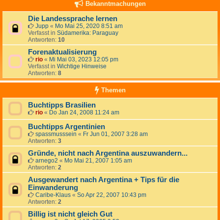
Bekanntmachungen
Die Landessprache lernen
Jupp
«
Mo Mai 25, 2020 8:51 am
Verfasst in
Südamerika: Paraguay
Antworten:
10
Forenaktualisierung
rio
«
Mi Mai 03, 2023 12:05 pm
Verfasst in
Wichtige Hinweise
Antworten:
8
Themen
Buchtipps Brasilien
rio
«
Do Jan 24, 2008 11:24 am
Buchtipps Argentinien
spassmusssein
«
Fr Jun 01, 2007 3:28 am
Antworten:
3
Gründe, nicht nach Argentina auszuwandern...
arnego2
«
Mo Mai 21, 2007 1:05 am
Antworten:
2
Ausgewandert nach Argentina + Tips für die
Einwanderung
Caribe-Klaus
«
So Apr 22, 2007 10:43 pm
Antworten:
2
Billig ist nicht gleich Gut