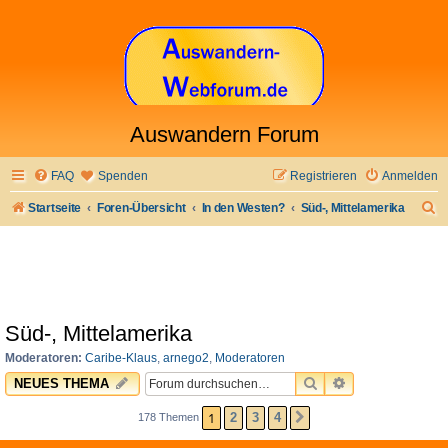
Auswandern Forum
FAQ
Spenden
Registrieren
Anmelden
S
Startseite
Foren-Übersicht
In den Westen?
Süd-, Mittelamerika
u
c
h
e
Süd-, Mittelamerika
Moderatoren:
Caribe-Klaus
,
arnego2
,
Moderatoren
SUCHE
ERWEITERTE 
NEUES THEMA
1
2
3
4
178 Themen
NÄCHSTE