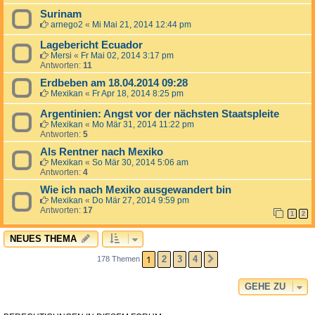
Surinam
arnego2
«
Mi Mai 21, 2014 12:44 pm
Lagebericht Ecuador
Mersi
«
Fr Mai 02, 2014 3:17 pm
Antworten:
11
Erdbeben am 18.04.2014 09:28
Mexikan
«
Fr Apr 18, 2014 8:25 pm
Argentinien: Angst vor der nächsten Staatspleite
Mexikan
«
Mo Mär 31, 2014 11:22 pm
Antworten:
5
Als Rentner nach Mexiko
Mexikan
«
So Mär 30, 2014 5:06 am
Antworten:
4
Wie ich nach Mexiko ausgewandert bin
Mexikan
«
Do Mär 27, 2014 9:59 pm
Antworten:
17
1
2
NEUES THEMA
1
2
3
4
178 Themen
NÄCHSTE
GEHE ZU