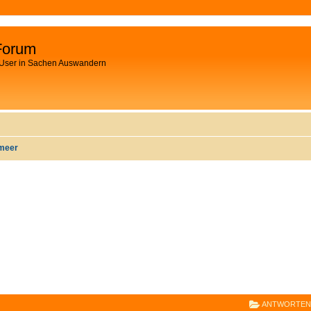
Forum
 User in Sachen Auswandern
lmeer
E
RWEITERTE SUCHE
ANTWORTEN