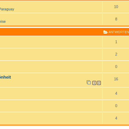
10
Paraguay
8
eise
ANTWORTEN
1
2
0
önheit
16
1
2
4
0
4