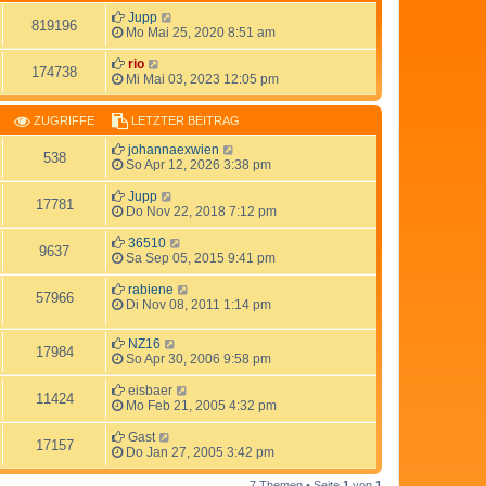
Jupp
819196
Mo Mai 25, 2020 8:51 am
rio
174738
Mi Mai 03, 2023 12:05 pm
ZUGRIFFE
LETZTER BEITRAG
johannaexwien
538
So Apr 12, 2026 3:38 pm
Jupp
17781
Do Nov 22, 2018 7:12 pm
36510
9637
Sa Sep 05, 2015 9:41 pm
rabiene
57966
Di Nov 08, 2011 1:14 pm
NZ16
17984
So Apr 30, 2006 9:58 pm
eisbaer
11424
Mo Feb 21, 2005 4:32 pm
Gast
17157
Do Jan 27, 2005 3:42 pm
7 Themen • Seite
1
von
1