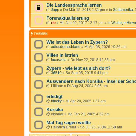
Die Landessprache lernen
Jupp
»
Do Mär 15, 2018 2:31 pm
» in
Südamerika: 
Forenaktualisierung
rio
»
Mo Jan 02, 2017 12:17 pm
» in
Wichtige Hinw
THEMEN
Wie ist das Leben in Zypern?
adiosdeutschland
»
Mi Apr 08, 2026 10:26 am
Villen in Istrien
luxusvilla
»
Do Nov 22, 2018 12:35 pm
Zypern - wie lebt es sich dort?
36510
»
Sa Sep 05, 2015 9:41 pm
Auswandern nach Korsika - Insel der Sch
Lilliane
»
Di Aug 24, 2004 3:06 pm
erledigt
blacky
»
Mi Apr 20, 2005 1:37 am
Korsika
eisbaer
»
Mo Feb 21, 2005 4:32 pm
Mal Tag sagen wollte
Heinrich Dreier
»
So Jul 25, 2004 11:58 am