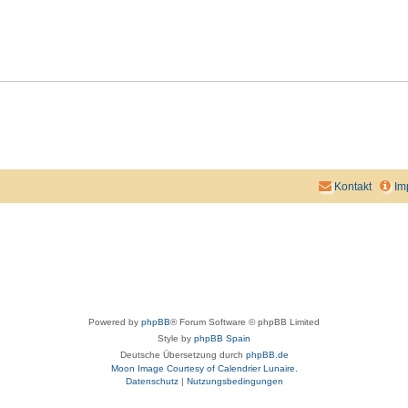
Kontakt
Im
Powered by
phpBB
® Forum Software © phpBB Limited
Style by
phpBB Spain
Deutsche Übersetzung durch
phpBB.de
Moon Image Courtesy of Calendrier Lunaire.
Datenschutz
|
Nutzungsbedingungen
aw