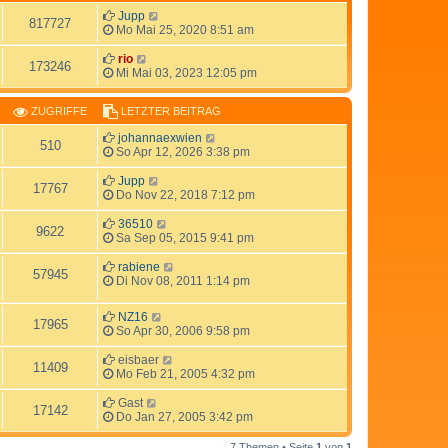
Jupp
817727
Mo Mai 25, 2020 8:51 am
rio
173246
Mi Mai 03, 2023 12:05 pm
ZUGRIFFE
LETZTER BEITRAG
johannaexwien
510
So Apr 12, 2026 3:38 pm
Jupp
17767
Do Nov 22, 2018 7:12 pm
36510
9622
Sa Sep 05, 2015 9:41 pm
rabiene
57945
Di Nov 08, 2011 1:14 pm
NZ16
17965
So Apr 30, 2006 9:58 pm
eisbaer
11409
Mo Feb 21, 2005 4:32 pm
Gast
17142
Do Jan 27, 2005 3:42 pm
7 Themen • Seite
1
von
1