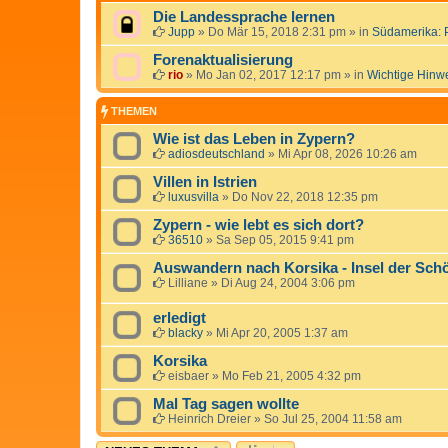
Die Landessprache lernen
Jupp
»
Do Mär 15, 2018 2:31 pm
» in
Südamerika: 
Forenaktualisierung
rio
»
Mo Jan 02, 2017 12:17 pm
» in
Wichtige Hinw
THEMEN
Wie ist das Leben in Zypern?
adiosdeutschland
»
Mi Apr 08, 2026 10:26 am
Villen in Istrien
luxusvilla
»
Do Nov 22, 2018 12:35 pm
Zypern - wie lebt es sich dort?
36510
»
Sa Sep 05, 2015 9:41 pm
Auswandern nach Korsika - Insel der Sch
Lilliane
»
Di Aug 24, 2004 3:06 pm
erledigt
blacky
»
Mi Apr 20, 2005 1:37 am
Korsika
eisbaer
»
Mo Feb 21, 2005 4:32 pm
Mal Tag sagen wollte
Heinrich Dreier
»
So Jul 25, 2004 11:58 am