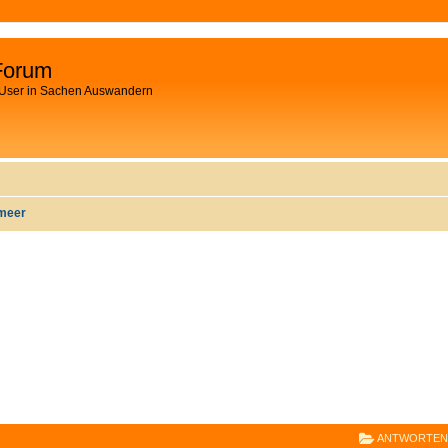
Forum
 User in Sachen Auswandern
lmeer
E
RWEITERTE SUCHE
ANTWORTEN