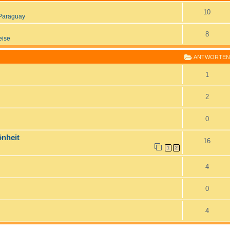
10
Paraguay
8
eise
ANTWORTEN
1
2
0
önheit
16
1
2
4
0
4