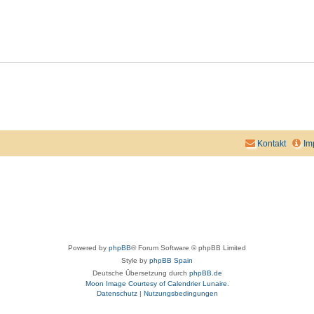
Kontakt
Im
Powered by
phpBB
® Forum Software © phpBB Limited
Style by
phpBB Spain
Deutsche Übersetzung durch
phpBB.de
Moon Image Courtesy of Calendrier Lunaire.
Datenschutz
|
Nutzungsbedingungen
aw