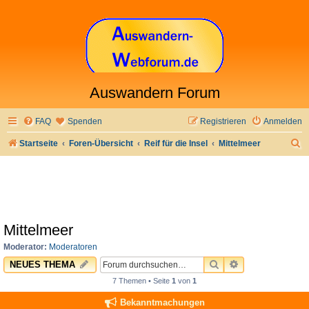
Auswandern Forum
FAQ
Spenden
Registrieren
Anmelden
S
Startseite
Foren-Übersicht
Reif für die Insel
Mittelmeer
u
c
h
e
Mittelmeer
Moderator:
Moderatoren
SUCHE
ERWEITERTE 
NEUES THEMA
7 Themen • Seite
1
von
1
Bekanntmachungen