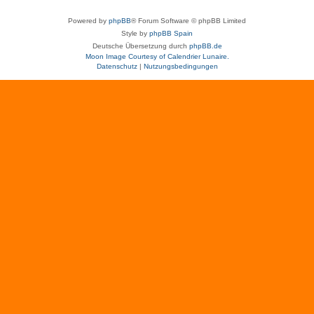
Powered by
phpBB
® Forum Software © phpBB Limited
Style by
phpBB Spain
Deutsche Übersetzung durch
phpBB.de
Moon Image Courtesy of Calendrier Lunaire.
Datenschutz
|
Nutzungsbedingungen