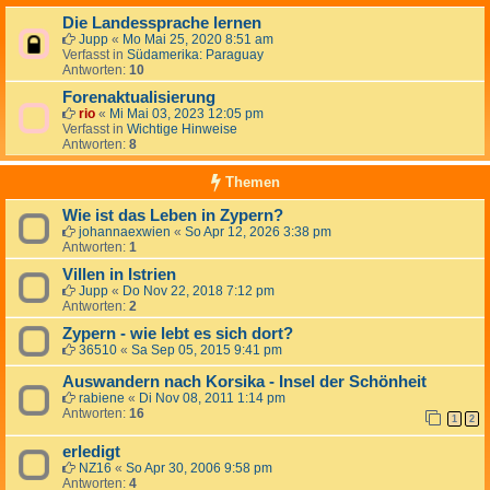
Die Landessprache lernen
Jupp
«
Mo Mai 25, 2020 8:51 am
Verfasst in
Südamerika: Paraguay
Antworten:
10
Forenaktualisierung
rio
«
Mi Mai 03, 2023 12:05 pm
Verfasst in
Wichtige Hinweise
Antworten:
8
Themen
Wie ist das Leben in Zypern?
johannaexwien
«
So Apr 12, 2026 3:38 pm
Antworten:
1
Villen in Istrien
Jupp
«
Do Nov 22, 2018 7:12 pm
Antworten:
2
Zypern - wie lebt es sich dort?
36510
«
Sa Sep 05, 2015 9:41 pm
Auswandern nach Korsika - Insel der Schönheit
rabiene
«
Di Nov 08, 2011 1:14 pm
Antworten:
16
1
2
erledigt
NZ16
«
So Apr 30, 2006 9:58 pm
Antworten:
4