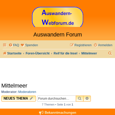
Auswandern Forum
FAQ
Spenden
Registrieren
Anmelden
S
Startseite
Foren-Übersicht
Reif für die Insel
Mittelmeer
u
c
h
e
Mittelmeer
Moderator:
Moderatoren
SUCHE
ERWEITERTE 
NEUES THEMA
7 Themen • Seite
1
von
1
Bekanntmachungen