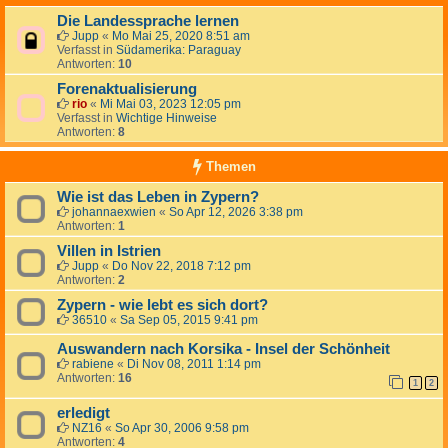
Die Landessprache lernen
Jupp
«
Mo Mai 25, 2020 8:51 am
Verfasst in
Südamerika: Paraguay
Antworten:
10
Forenaktualisierung
rio
«
Mi Mai 03, 2023 12:05 pm
Verfasst in
Wichtige Hinweise
Antworten:
8
Themen
Wie ist das Leben in Zypern?
johannaexwien
«
So Apr 12, 2026 3:38 pm
Antworten:
1
Villen in Istrien
Jupp
«
Do Nov 22, 2018 7:12 pm
Antworten:
2
Zypern - wie lebt es sich dort?
36510
«
Sa Sep 05, 2015 9:41 pm
Auswandern nach Korsika - Insel der Schönheit
rabiene
«
Di Nov 08, 2011 1:14 pm
Antworten:
16
1
2
erledigt
NZ16
«
So Apr 30, 2006 9:58 pm
Antworten:
4