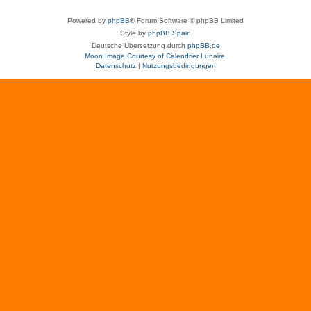
Powered by
phpBB
® Forum Software © phpBB Limited
Style by
phpBB Spain
Deutsche Übersetzung durch
phpBB.de
Moon Image Courtesy of Calendrier Lunaire.
Datenschutz
|
Nutzungsbedingungen