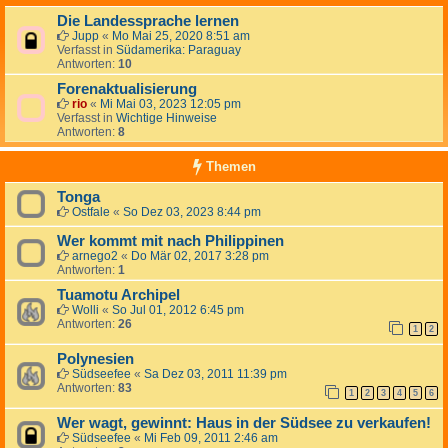
Die Landessprache lernen
Jupp
«
Mo Mai 25, 2020 8:51 am
Verfasst in
Südamerika: Paraguay
Antworten:
10
Forenaktualisierung
rio
«
Mi Mai 03, 2023 12:05 pm
Verfasst in
Wichtige Hinweise
Antworten:
8
Themen
Tonga
Ostfale
«
So Dez 03, 2023 8:44 pm
Wer kommt mit nach Philippinen
arnego2
«
Do Mär 02, 2017 3:28 pm
Antworten:
1
Tuamotu Archipel
Wolli
«
So Jul 01, 2012 6:45 pm
Antworten:
26
1
2
Polynesien
Südseefee
«
Sa Dez 03, 2011 11:39 pm
Antworten:
83
1
2
3
4
5
6
Wer wagt, gewinnt: Haus in der Südsee zu verkaufen!
Südseefee
«
Mi Feb 09, 2011 2:46 am