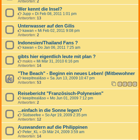
Antworten:
2
Wer kennt die Insel?
Jupp
«
Di Feb 08, 2011 1:01 pm
Antworten:
13
Unterwasser auf den Gilis
kawan
«
Mi Feb 02, 2011 9:08 pm
Antworten:
2
Indonesien/Thailand Fans ?
kawan
«
Do Jan 06, 2011 7:25 am
gibts hier eigentlich leute mit plan ?
makis
«
Mi Mär 31, 2010 6:16 pm
Antworten:
14
"The Beach" - Beginn ein neues Leben! (Mitbewohner
keepitreal&so
«
Sa Jun 13, 2009 10:47 pm
Antworten:
53
1
2
3
4
Reisebericht "Französisch-Polynesien"
keepitreal&so
«
Mo Jun 01, 2009 7:12 pm
Antworten:
2
...einfach in die Sonne legen?
Südseefee
«
So Apr 19, 2009 2:35 pm
Antworten:
12
Auswandern auf die Philippinen
Peter_KL
«
Di Mär 24, 2009 3:59 am
Antworten:
14