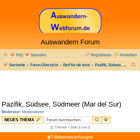
Auswandern Forum
FAQ
Spenden
Registrieren
Anmelden
S
Startseite
Foren-Übersicht
Reif für die Insel
Pazifik, Südsee, Südmeer (Mar del Sur)
u
c
h
e
Pazifik, Südsee, Südmeer (Mar del Sur)
Moderator:
Moderatoren
SUCHE
ERWEITERTE 
NEUES THEMA
21 Themen • Seite
1
von
1
Bekanntmachungen