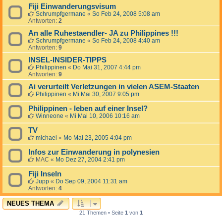
Fiji Einwanderungsvisum
Schrumpfgermane
«
So Feb 24, 2008 5:08 am
Antworten:
2
An alle Ruhestaendler- JA zu Philippines !!!
Schrumpfgermane
«
So Feb 24, 2008 4:40 am
Antworten:
9
INSEL-INSIDER-TIPPS
Philippinen
«
Do Mai 31, 2007 4:44 pm
Antworten:
9
Ai verurteilt Verletzungen in vielen ASEM-Staaten
Philippinen
«
Mi Mai 30, 2007 9:05 pm
Philippinen - leben auf einer Insel?
Winneone
«
Mi Mai 10, 2006 10:16 am
TV
michael
«
Mo Mai 23, 2005 4:04 pm
Infos zur Einwanderung in polynesien
MAC
«
Mo Dez 27, 2004 2:41 pm
Fiji Inseln
Jupp
«
Do Sep 09, 2004 11:31 am
Antworten:
4
NEUES THEMA
21 Themen • Seite
1
von
1