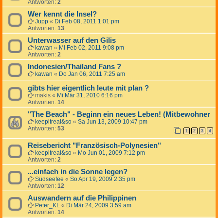
Antworten:
2
Wer kennt die Insel?
Jupp
«
Di Feb 08, 2011 1:01 pm
Antworten:
13
Unterwasser auf den Gilis
kawan
«
Mi Feb 02, 2011 9:08 pm
Antworten:
2
Indonesien/Thailand Fans ?
kawan
«
Do Jan 06, 2011 7:25 am
gibts hier eigentlich leute mit plan ?
makis
«
Mi Mär 31, 2010 6:16 pm
Antworten:
14
"The Beach" - Beginn ein neues Leben! (Mitbewohner
keepitreal&so
«
Sa Jun 13, 2009 10:47 pm
Antworten:
53
1
2
3
4
Reisebericht "Französisch-Polynesien"
keepitreal&so
«
Mo Jun 01, 2009 7:12 pm
Antworten:
2
...einfach in die Sonne legen?
Südseefee
«
So Apr 19, 2009 2:35 pm
Antworten:
12
Auswandern auf die Philippinen
Peter_KL
«
Di Mär 24, 2009 3:59 am
Antworten:
14