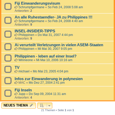
Fiji Einwanderungsvisum
Schrumpfgermane
«
So Feb 24, 2008 5:08 am
Antworten:
2
An alle Ruhestaendler- JA zu Philippines !!!
Schrumpfgermane
«
So Feb 24, 2008 4:40 am
Antworten:
9
INSEL-INSIDER-TIPPS
Philippinen
«
Do Mai 31, 2007 4:44 pm
Antworten:
9
Ai verurteilt Verletzungen in vielen ASEM-Staaten
Philippinen
«
Mi Mai 30, 2007 9:05 pm
Philippinen - leben auf einer Insel?
Winneone
«
Mi Mai 10, 2006 10:16 am
TV
michael
«
Mo Mai 23, 2005 4:04 pm
Infos zur Einwanderung in polynesien
MAC
«
Mo Dez 27, 2004 2:41 pm
Fiji Inseln
Jupp
«
Do Sep 09, 2004 11:31 am
Antworten:
4
NEUES THEMA
21 Themen • Seite
1
von
1