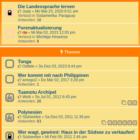
Die Landessprache lernen
Jupp
«
Mo Mai 25, 2020 8:51 am
Verfasst in
Südamerika: Paraguay
Antworten:
10
Forenaktualisierung
rio
«
Mi Mai 03, 2023 12:05 pm
Verfasst in
Wichtige Hinweise
Antworten:
8
Themen
Tonga
Ostfale
«
So Dez 03, 2023 8:44 pm
Wer kommt mit nach Philippinen
arnego2
«
Do Mär 02, 2017 3:28 pm
Antworten:
1
Tuamotu Archipel
Wolli
«
So Jul 01, 2012 6:45 pm
Antworten:
26
1
2
Polynesien
Südseefee
«
Sa Dez 03, 2011 11:39 pm
Antworten:
83
1
2
3
4
5
6
Wer wagt, gewinnt: Haus in der Südsee zu verkaufen!
Südseefee
«
Mi Feb 09, 2011 2:46 am