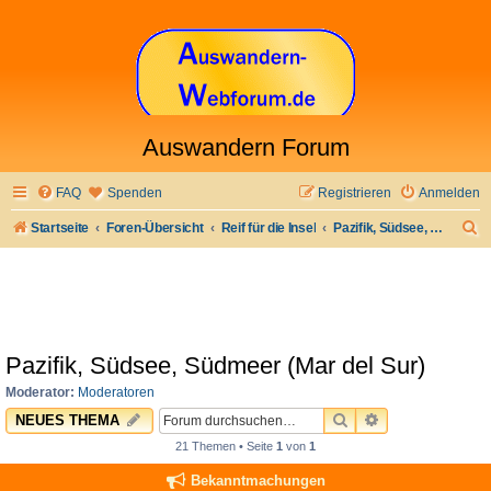
Auswandern Forum
FAQ
Spenden
Registrieren
Anmelden
S
Startseite
Foren-Übersicht
Reif für die Insel
Pazifik, Südsee, Südmeer (Mar del Sur)
u
c
h
e
Pazifik, Südsee, Südmeer (Mar del Sur)
Moderator:
Moderatoren
SUCHE
ERWEITERTE 
NEUES THEMA
21 Themen • Seite
1
von
1
Bekanntmachungen