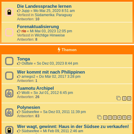
Die Landessprache lernen
Jupp
«
Mo Mai 25, 2020 8:51 am
Verfasst in
Südamerika: Paraguay
Antworten:
10
Forenaktualisierung
rio
«
Mi Mai 03, 2023 12:05 pm
Verfasst in
Wichtige Hinweise
Antworten:
8
Themen
Tonga
Ostfale
«
So Dez 03, 2023 8:44 pm
Wer kommt mit nach Philippinen
arnego2
«
Do Mär 02, 2017 3:28 pm
Antworten:
1
Tuamotu Archipel
Wolli
«
So Jul 01, 2012 6:45 pm
Antworten:
26
1
2
Polynesien
Südseefee
«
Sa Dez 03, 2011 11:39 pm
Antworten:
83
1
2
3
4
5
6
Wer wagt, gewinnt: Haus in der Südsee zu verkaufen!
Südseefee
«
Mi Feb 09, 2011 2:46 am