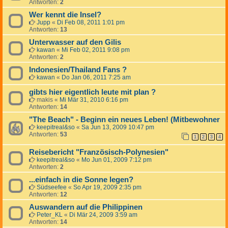
Antworten:
2
Wer kennt die Insel?
Jupp
«
Di Feb 08, 2011 1:01 pm
Antworten:
13
Unterwasser auf den Gilis
kawan
«
Mi Feb 02, 2011 9:08 pm
Antworten:
2
Indonesien/Thailand Fans ?
kawan
«
Do Jan 06, 2011 7:25 am
gibts hier eigentlich leute mit plan ?
makis
«
Mi Mär 31, 2010 6:16 pm
Antworten:
14
"The Beach" - Beginn ein neues Leben! (Mitbewohner
keepitreal&so
«
Sa Jun 13, 2009 10:47 pm
Antworten:
53
1
2
3
4
Reisebericht "Französisch-Polynesien"
keepitreal&so
«
Mo Jun 01, 2009 7:12 pm
Antworten:
2
...einfach in die Sonne legen?
Südseefee
«
So Apr 19, 2009 2:35 pm
Antworten:
12
Auswandern auf die Philippinen
Peter_KL
«
Di Mär 24, 2009 3:59 am
Antworten:
14