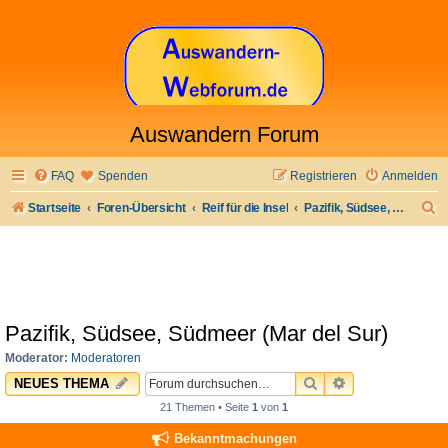
Auswandern Forum
FAQ
Spenden
Registrieren
Anmelden
S
Startseite
Foren-Übersicht
Reif für die Insel
Pazifik, Südsee, Südmeer (Mar del Sur)
u
c
h
e
Pazifik, Südsee, Südmeer (Mar del Sur)
Moderator:
Moderatoren
SUCHE
ERWEITERTE 
NEUES THEMA
21 Themen • Seite
1
von
1
Bekanntmachungen