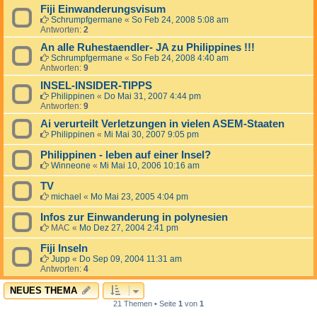
Fiji Einwanderungsvisum
Schrumpfgermane
«
So Feb 24, 2008 5:08 am
Antworten:
2
An alle Ruhestaendler- JA zu Philippines !!!
Schrumpfgermane
«
So Feb 24, 2008 4:40 am
Antworten:
9
INSEL-INSIDER-TIPPS
Philippinen
«
Do Mai 31, 2007 4:44 pm
Antworten:
9
Ai verurteilt Verletzungen in vielen ASEM-Staaten
Philippinen
«
Mi Mai 30, 2007 9:05 pm
Philippinen - leben auf einer Insel?
Winneone
«
Mi Mai 10, 2006 10:16 am
TV
michael
«
Mo Mai 23, 2005 4:04 pm
Infos zur Einwanderung in polynesien
MAC
«
Mo Dez 27, 2004 2:41 pm
Fiji Inseln
Jupp
«
Do Sep 09, 2004 11:31 am
Antworten:
4
NEUES THEMA
21 Themen • Seite
1
von
1