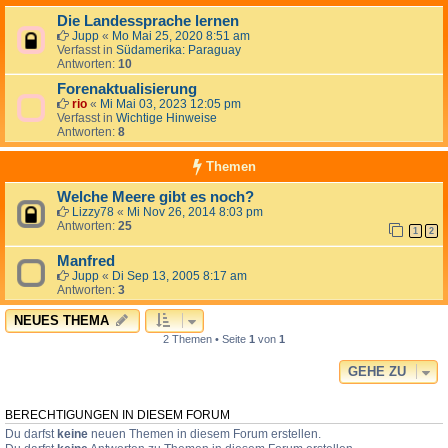
Die Landessprache lernen
Jupp
«
Mo Mai 25, 2020 8:51 am
Verfasst in
Südamerika: Paraguay
Antworten:
10
Forenaktualisierung
rio
«
Mi Mai 03, 2023 12:05 pm
Verfasst in
Wichtige Hinweise
Antworten:
8
Themen
Welche Meere gibt es noch?
Lizzy78
«
Mi Nov 26, 2014 8:03 pm
Antworten:
25
1
2
Manfred
Jupp
«
Di Sep 13, 2005 8:17 am
Antworten:
3
NEUES THEMA
2 Themen • Seite
1
von
1
GEHE ZU
BERECHTIGUNGEN IN DIESEM FORUM
Du darfst
keine
neuen Themen in diesem Forum erstellen.