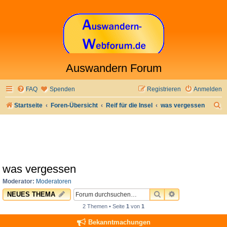
Auswandern Forum
FAQ
Spenden
Registrieren
Anmelden
S
Startseite
Foren-Übersicht
Reif für die Insel
was vergessen
u
c
h
e
was vergessen
Moderator:
Moderatoren
SUCHE
ERWEITERTE 
NEUES THEMA
2 Themen • Seite
1
von
1
Bekanntmachungen