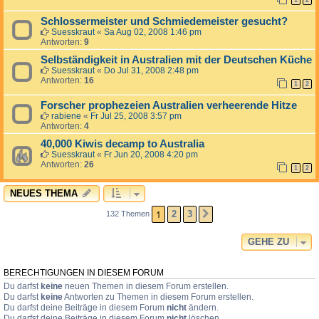
1
2
Schlossermeister und Schmiedemeister gesucht?
Suesskraut
«
Sa Aug 02, 2008 1:46 pm
Antworten:
9
Selbständigkeit in Australien mit der Deutschen Küche
Suesskraut
«
Do Jul 31, 2008 2:48 pm
Antworten:
16
1
2
Forscher prophezeien Australien verheerende Hitze
rabiene
«
Fr Jul 25, 2008 3:57 pm
Antworten:
4
40,000 Kiwis decamp to Australia
Suesskraut
«
Fr Jun 20, 2008 4:20 pm
Antworten:
26
1
2
NEUES THEMA
1
2
3
132 Themen
NÄCHSTE
GEHE ZU
BERECHTIGUNGEN IN DIESEM FORUM
Du darfst
keine
neuen Themen in diesem Forum erstellen.
Du darfst
keine
Antworten zu Themen in diesem Forum erstellen.
Du darfst deine Beiträge in diesem Forum
nicht
ändern.
Du darfst deine Beiträge in diesem Forum
nicht
löschen.