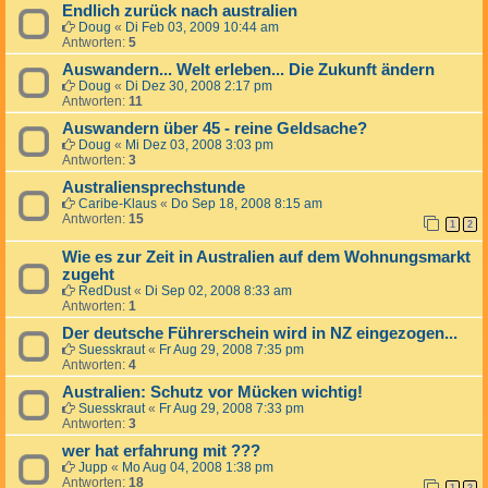
Endlich zurück nach australien
Doug
«
Di Feb 03, 2009 10:44 am
Antworten:
5
Auswandern... Welt erleben... Die Zukunft ändern
Doug
«
Di Dez 30, 2008 2:17 pm
Antworten:
11
Auswandern über 45 - reine Geldsache?
Doug
«
Mi Dez 03, 2008 3:03 pm
Antworten:
3
Australiensprechstunde
Caribe-Klaus
«
Do Sep 18, 2008 8:15 am
Antworten:
15
1
2
Wie es zur Zeit in Australien auf dem Wohnungsmarkt
zugeht
RedDust
«
Di Sep 02, 2008 8:33 am
Antworten:
1
Der deutsche Führerschein wird in NZ eingezogen...
Suesskraut
«
Fr Aug 29, 2008 7:35 pm
Antworten:
4
Australien: Schutz vor Mücken wichtig!
Suesskraut
«
Fr Aug 29, 2008 7:33 pm
Antworten:
3
wer hat erfahrung mit ???
Jupp
«
Mo Aug 04, 2008 1:38 pm
Antworten:
18