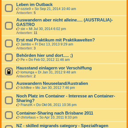
Leben im Outback
ozzie9
«
So Sep 21, 2014 10:40 am
Antworten:
5
Auswandern aber nicht alleine..... (AUSTRALIA)-
GASTRO
sie
«
Mi Jul 30, 2014 6:02 pm
Antworten:
11
Erst mal Praktikum mit Praktikawelten?
Jambo
«
Fr Dez 13, 2013 9:29 am
Antworten:
3
Behörden hier und dort..... ;)
Pe
«
Do Feb 02, 2012 11:46 am
Hausstand einlagern vor Verschiffung
lomunga
«
Di Jan 31, 2012 9:48 am
Antworten:
2
Auswandern Neuseeland/Australien
lichtfee
«
Mo Jan 30, 2012 7:46 pm
Noch Platz im Container - Interesse an Container-
Sharing?
FranziK
«
Do Okt 06, 2011 10:36 pm
Container-Sharing nach Brisbane 2011
chris4aus
«
So Apr 10, 2011 8:33 pm
NZ - skilled migrands category - Spezialfragen