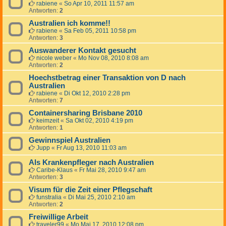
rabiene
«
So Apr 10, 2011 11:57 am
Antworten:
2
Australien ich komme!!
rabiene
«
Sa Feb 05, 2011 10:58 pm
Antworten:
3
Auswanderer Kontakt gesucht
nicole weber
«
Mo Nov 08, 2010 8:08 am
Antworten:
2
Hoechstbetrag einer Transaktion von D nach
Australien
rabiene
«
Di Okt 12, 2010 2:28 pm
Antworten:
7
Containersharing Brisbane 2010
keimzeit
«
Sa Okt 02, 2010 4:19 pm
Antworten:
1
Gewinnspiel Australien
Jupp
«
Fr Aug 13, 2010 11:03 am
Als Krankenpfleger nach Australien
Caribe-Klaus
«
Fr Mai 28, 2010 9:47 am
Antworten:
3
Visum für die Zeit einer Pflegschaft
funstralia
«
Di Mai 25, 2010 2:10 am
Antworten:
2
Freiwillige Arbeit
traveler99
«
Mo Mai 17, 2010 12:08 pm