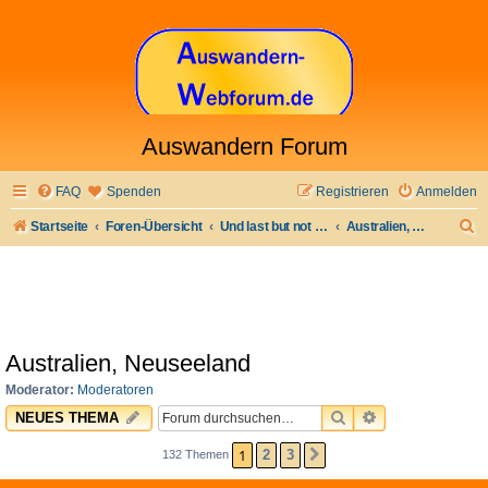
Auswandern Forum
FAQ
Spenden
Registrieren
Anmelden
S
Startseite
Foren-Übersicht
Und last but not least
Australien, Neuseeland
u
c
h
e
Australien, Neuseeland
Moderator:
Moderatoren
SUCHE
ERWEITERTE 
NEUES THEMA
1
2
3
132 Themen
NÄCHSTE