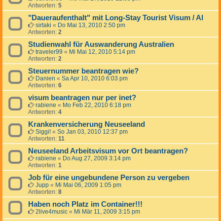
Antworten:
5
"Daueraufenthalt" mit Long-Stay Tourist Visum / Al
sirtaki
«
Do Mai 13, 2010 2:50 pm
Antworten:
2
Studienwahl für Auswanderung Australien
traveler99
«
Mi Mai 12, 2010 5:14 pm
Antworten:
2
Steuernummer beantragen wie?
Danien
«
Sa Apr 10, 2010 6:03 pm
Antworten:
6
visum beantragen nur per inet?
rabiene
«
Mo Feb 22, 2010 6:18 pm
Antworten:
4
Krankenversicherung Neuseeland
Siggi!
«
So Jan 03, 2010 12:37 pm
Antworten:
11
Neuseeland Arbeitsvisum vor Ort beantragen?
rabiene
«
Do Aug 27, 2009 3:14 pm
Antworten:
1
Job für eine ungebundene Person zu vergeben
Jupp
«
Mi Mai 06, 2009 1:05 pm
Antworten:
8
Haben noch Platz im Container!!!
2live4music
«
Mi Mär 11, 2009 3:15 pm