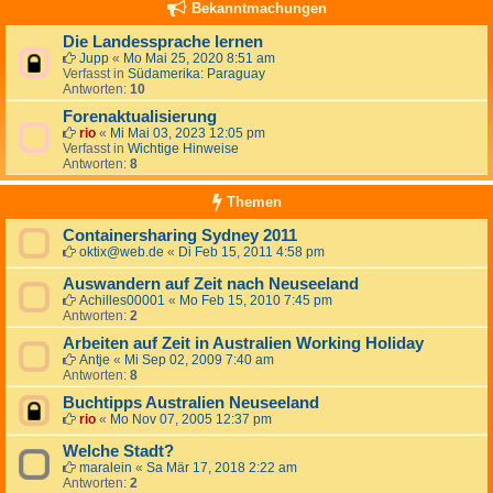
Bekanntmachungen
Die Landessprache lernen
Jupp
«
Mo Mai 25, 2020 8:51 am
Verfasst in
Südamerika: Paraguay
Antworten:
10
Forenaktualisierung
rio
«
Mi Mai 03, 2023 12:05 pm
Verfasst in
Wichtige Hinweise
Antworten:
8
Themen
Containersharing Sydney 2011
oktix@web.de
«
Di Feb 15, 2011 4:58 pm
Auswandern auf Zeit nach Neuseeland
Achilles00001
«
Mo Feb 15, 2010 7:45 pm
Antworten:
2
Arbeiten auf Zeit in Australien Working Holiday
Antje
«
Mi Sep 02, 2009 7:40 am
Antworten:
8
Buchtipps Australien Neuseeland
rio
«
Mo Nov 07, 2005 12:37 pm
Welche Stadt?
maralein
«
Sa Mär 17, 2018 2:22 am
Antworten:
2