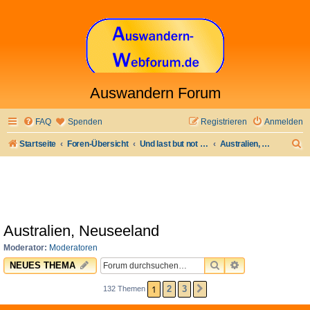
Auswandern Forum
FAQ
Spenden
Registrieren
Anmelden
S
Startseite
Foren-Übersicht
Und last but not least
Australien, Neuseeland
u
c
h
e
Australien, Neuseeland
Moderator:
Moderatoren
SUCHE
ERWEITERTE 
NEUES THEMA
1
2
3
132 Themen
NÄCHSTE