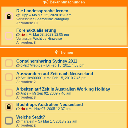
Bekanntmachungen
Die Landessprache lernen
Jupp
«
Mo Mai 25, 2020 8:51 am
Verfasst in
Südamerika: Paraguay
Antworten:
10
Forenaktualisierung
rio
«
Mi Mai 03, 2023 12:05 pm
Verfasst in
Wichtige Hinweise
Antworten:
8
Themen
Containersharing Sydney 2011
oktix@web.de
«
Di Feb 15, 2011 4:58 pm
Auswandern auf Zeit nach Neuseeland
Achilles00001
«
Mo Feb 15, 2010 7:45 pm
Antworten:
2
Arbeiten auf Zeit in Australien Working Holiday
Antje
«
Mi Sep 02, 2009 7:40 am
Antworten:
8
Buchtipps Australien Neuseeland
rio
«
Mo Nov 07, 2005 12:37 pm
Welche Stadt?
maralein
«
Sa Mär 17, 2018 2:22 am
Antworten:
2