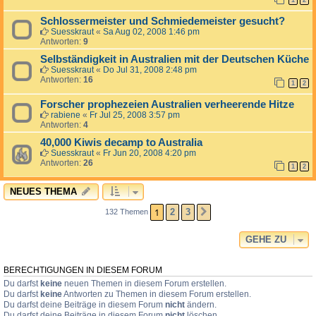
1
2
Schlossermeister und Schmiedemeister gesucht?
Suesskraut
«
Sa Aug 02, 2008 1:46 pm
Antworten:
9
Selbständigkeit in Australien mit der Deutschen Küche
Suesskraut
«
Do Jul 31, 2008 2:48 pm
Antworten:
16
1
2
Forscher prophezeien Australien verheerende Hitze
rabiene
«
Fr Jul 25, 2008 3:57 pm
Antworten:
4
40,000 Kiwis decamp to Australia
Suesskraut
«
Fr Jun 20, 2008 4:20 pm
Antworten:
26
1
2
NEUES THEMA
1
2
3
132 Themen
NÄCHSTE
GEHE ZU
BERECHTIGUNGEN IN DIESEM FORUM
Du darfst
keine
neuen Themen in diesem Forum erstellen.
Du darfst
keine
Antworten zu Themen in diesem Forum erstellen.
Du darfst deine Beiträge in diesem Forum
nicht
ändern.
Du darfst deine Beiträge in diesem Forum
nicht
löschen.