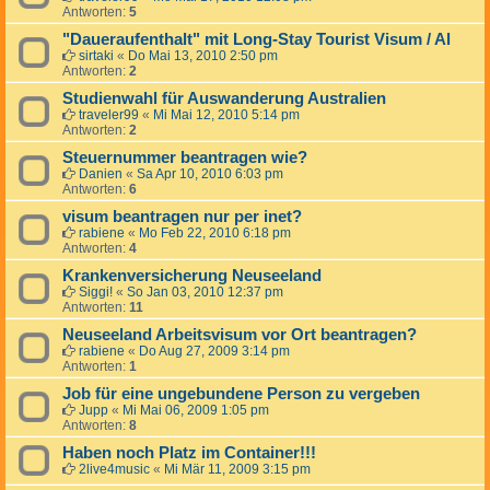
Antworten:
5
"Daueraufenthalt" mit Long-Stay Tourist Visum / Al
sirtaki
«
Do Mai 13, 2010 2:50 pm
Antworten:
2
Studienwahl für Auswanderung Australien
traveler99
«
Mi Mai 12, 2010 5:14 pm
Antworten:
2
Steuernummer beantragen wie?
Danien
«
Sa Apr 10, 2010 6:03 pm
Antworten:
6
visum beantragen nur per inet?
rabiene
«
Mo Feb 22, 2010 6:18 pm
Antworten:
4
Krankenversicherung Neuseeland
Siggi!
«
So Jan 03, 2010 12:37 pm
Antworten:
11
Neuseeland Arbeitsvisum vor Ort beantragen?
rabiene
«
Do Aug 27, 2009 3:14 pm
Antworten:
1
Job für eine ungebundene Person zu vergeben
Jupp
«
Mi Mai 06, 2009 1:05 pm
Antworten:
8
Haben noch Platz im Container!!!
2live4music
«
Mi Mär 11, 2009 3:15 pm