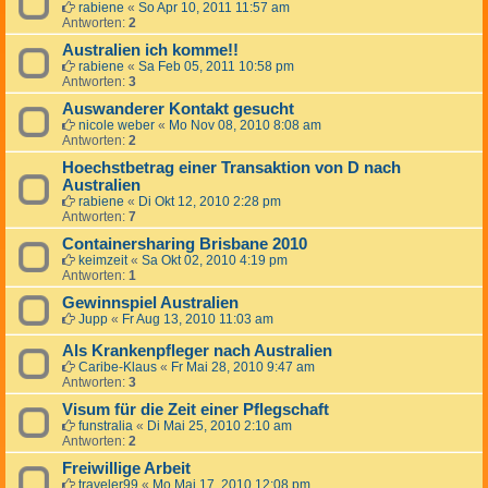
rabiene
«
So Apr 10, 2011 11:57 am
Antworten:
2
Australien ich komme!!
rabiene
«
Sa Feb 05, 2011 10:58 pm
Antworten:
3
Auswanderer Kontakt gesucht
nicole weber
«
Mo Nov 08, 2010 8:08 am
Antworten:
2
Hoechstbetrag einer Transaktion von D nach
Australien
rabiene
«
Di Okt 12, 2010 2:28 pm
Antworten:
7
Containersharing Brisbane 2010
keimzeit
«
Sa Okt 02, 2010 4:19 pm
Antworten:
1
Gewinnspiel Australien
Jupp
«
Fr Aug 13, 2010 11:03 am
Als Krankenpfleger nach Australien
Caribe-Klaus
«
Fr Mai 28, 2010 9:47 am
Antworten:
3
Visum für die Zeit einer Pflegschaft
funstralia
«
Di Mai 25, 2010 2:10 am
Antworten:
2
Freiwillige Arbeit
traveler99
«
Mo Mai 17, 2010 12:08 pm