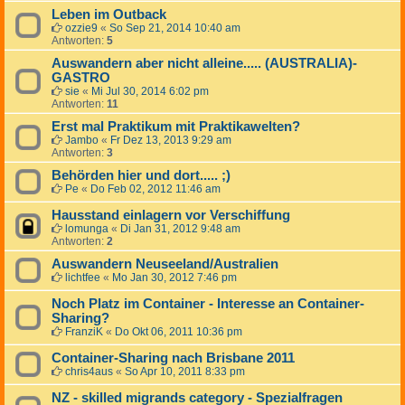
Leben im Outback
ozzie9
«
So Sep 21, 2014 10:40 am
Antworten:
5
Auswandern aber nicht alleine..... (AUSTRALIA)-
GASTRO
sie
«
Mi Jul 30, 2014 6:02 pm
Antworten:
11
Erst mal Praktikum mit Praktikawelten?
Jambo
«
Fr Dez 13, 2013 9:29 am
Antworten:
3
Behörden hier und dort..... ;)
Pe
«
Do Feb 02, 2012 11:46 am
Hausstand einlagern vor Verschiffung
lomunga
«
Di Jan 31, 2012 9:48 am
Antworten:
2
Auswandern Neuseeland/Australien
lichtfee
«
Mo Jan 30, 2012 7:46 pm
Noch Platz im Container - Interesse an Container-
Sharing?
FranziK
«
Do Okt 06, 2011 10:36 pm
Container-Sharing nach Brisbane 2011
chris4aus
«
So Apr 10, 2011 8:33 pm
NZ - skilled migrands category - Spezialfragen