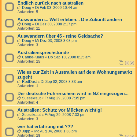
Endlich zurück nach australien
Doug
«
Di Feb 03, 2009 10:44 am
Antworten:
5
Auswandern... Welt erleben... Die Zukunft ändern
Doug
«
Di Dez 30, 2008 2:17 pm
Antworten:
11
Auswandern über 45 - reine Geldsache?
Doug
«
Mi Dez 03, 2008 3:03 pm
Antworten:
3
Australiensprechstunde
Caribe-Klaus
«
Do Sep 18, 2008 8:15 am
Antworten:
15
1
2
Wie es zur Zeit in Australien auf dem Wohnungsmarkt
zugeht
RedDust
«
Di Sep 02, 2008 8:33 am
Antworten:
1
Der deutsche Führerschein wird in NZ eingezogen...
Suesskraut
«
Fr Aug 29, 2008 7:35 pm
Antworten:
4
Australien: Schutz vor Mücken wichtig!
Suesskraut
«
Fr Aug 29, 2008 7:33 pm
Antworten:
3
wer hat erfahrung mit ???
Jupp
«
Mo Aug 04, 2008 1:38 pm
Antworten:
18