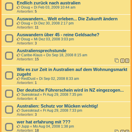
Endlich zurück nach australien
Doug
«
Di Feb 03, 2009 10:44 am
Antworten:
5
Auswandern... Welt erleben... Die Zukunft ändern
Doug
«
Di Dez 30, 2008 2:17 pm
Antworten:
11
Auswandern über 45 - reine Geldsache?
Doug
«
Mi Dez 03, 2008 3:03 pm
Antworten:
3
Australiensprechstunde
Caribe-Klaus
«
Do Sep 18, 2008 8:15 am
Antworten:
15
1
2
Wie es zur Zeit in Australien auf dem Wohnungsmarkt
zugeht
RedDust
«
Di Sep 02, 2008 8:33 am
Antworten:
1
Der deutsche Führerschein wird in NZ eingezogen...
Suesskraut
«
Fr Aug 29, 2008 7:35 pm
Antworten:
4
Australien: Schutz vor Mücken wichtig!
Suesskraut
«
Fr Aug 29, 2008 7:33 pm
Antworten:
3
wer hat erfahrung mit ???
Jupp
«
Mo Aug 04, 2008 1:38 pm
Antworten:
18