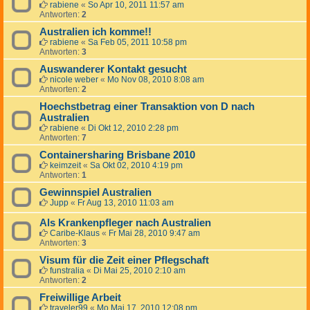
rabiene
«
So Apr 10, 2011 11:57 am
Antworten:
2
Australien ich komme!!
rabiene
«
Sa Feb 05, 2011 10:58 pm
Antworten:
3
Auswanderer Kontakt gesucht
nicole weber
«
Mo Nov 08, 2010 8:08 am
Antworten:
2
Hoechstbetrag einer Transaktion von D nach
Australien
rabiene
«
Di Okt 12, 2010 2:28 pm
Antworten:
7
Containersharing Brisbane 2010
keimzeit
«
Sa Okt 02, 2010 4:19 pm
Antworten:
1
Gewinnspiel Australien
Jupp
«
Fr Aug 13, 2010 11:03 am
Als Krankenpfleger nach Australien
Caribe-Klaus
«
Fr Mai 28, 2010 9:47 am
Antworten:
3
Visum für die Zeit einer Pflegschaft
funstralia
«
Di Mai 25, 2010 2:10 am
Antworten:
2
Freiwillige Arbeit
traveler99
«
Mo Mai 17, 2010 12:08 pm