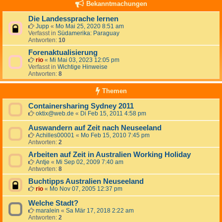
Bekanntmachungen
Die Landessprache lernen
Jupp
«
Mo Mai 25, 2020 8:51 am
Verfasst in
Südamerika: Paraguay
Antworten:
10
Forenaktualisierung
rio
«
Mi Mai 03, 2023 12:05 pm
Verfasst in
Wichtige Hinweise
Antworten:
8
Themen
Containersharing Sydney 2011
oktix@web.de
«
Di Feb 15, 2011 4:58 pm
Auswandern auf Zeit nach Neuseeland
Achilles00001
«
Mo Feb 15, 2010 7:45 pm
Antworten:
2
Arbeiten auf Zeit in Australien Working Holiday
Antje
«
Mi Sep 02, 2009 7:40 am
Antworten:
8
Buchtipps Australien Neuseeland
rio
«
Mo Nov 07, 2005 12:37 pm
Welche Stadt?
maralein
«
Sa Mär 17, 2018 2:22 am
Antworten:
2