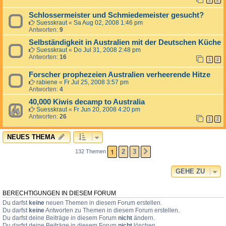
1
2
Schlossermeister und Schmiedemeister gesucht?
Suesskraut
«
Sa Aug 02, 2008 1:46 pm
Antworten:
9
Selbständigkeit in Australien mit der Deutschen Küche
Suesskraut
«
Do Jul 31, 2008 2:48 pm
Antworten:
16
1
2
Forscher prophezeien Australien verheerende Hitze
rabiene
«
Fr Jul 25, 2008 3:57 pm
Antworten:
4
40,000 Kiwis decamp to Australia
Suesskraut
«
Fr Jun 20, 2008 4:20 pm
Antworten:
26
1
2
NEUES THEMA
1
2
3
132 Themen
NÄCHSTE
GEHE ZU
BERECHTIGUNGEN IN DIESEM FORUM
Du darfst
keine
neuen Themen in diesem Forum erstellen.
Du darfst
keine
Antworten zu Themen in diesem Forum erstellen.
Du darfst deine Beiträge in diesem Forum
nicht
ändern.
Du darfst deine Beiträge in diesem Forum
nicht
löschen.