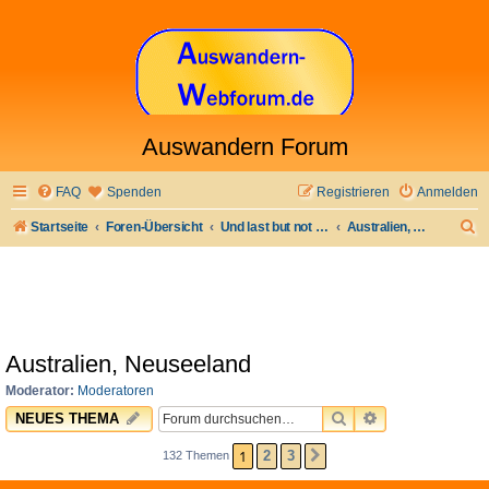
Auswandern Forum
FAQ
Spenden
Registrieren
Anmelden
S
Startseite
Foren-Übersicht
Und last but not least
Australien, Neuseeland
u
c
h
e
Australien, Neuseeland
Moderator:
Moderatoren
SUCHE
ERWEITERTE 
NEUES THEMA
1
2
3
132 Themen
NÄCHSTE