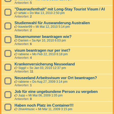
Antworten:
5
"Daueraufenthalt" mit Long-Stay Tourist Visum / Al
sirtaki
«
Do Mai 13, 2010 2:50 pm
Antworten:
2
Studienwahl für Auswanderung Australien
traveler99
«
Mi Mai 12, 2010 5:14 pm
Antworten:
2
Steuernummer beantragen wie?
Danien
«
Sa Apr 10, 2010 6:03 pm
Antworten:
6
visum beantragen nur per inet?
rabiene
«
Mo Feb 22, 2010 6:18 pm
Antworten:
4
Krankenversicherung Neuseeland
Siggi!
«
So Jan 03, 2010 12:37 pm
Antworten:
11
Neuseeland Arbeitsvisum vor Ort beantragen?
rabiene
«
Do Aug 27, 2009 3:14 pm
Antworten:
1
Job für eine ungebundene Person zu vergeben
Jupp
«
Mi Mai 06, 2009 1:05 pm
Antworten:
8
Haben noch Platz im Container!!!
2live4music
«
Mi Mär 11, 2009 3:15 pm