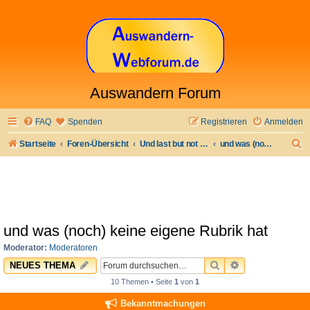
Auswandern Forum
FAQ
Spenden
Registrieren
Anmelden
S
Startseite
Foren-Übersicht
Und last but not least
und was (noch) keine eigene Rubrik hat
u
c
h
e
und was (noch) keine eigene Rubrik hat
Moderator:
Moderatoren
SUCHE
ERWEITERTE 
NEUES THEMA
10 Themen • Seite
1
von
1
Bekanntmachungen