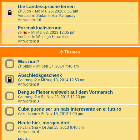
Die Landessprache lernen
Jupp
«
Mo Mai 25, 2020 8:51 am
Verfasst in
Südamerika: Paraguay
Antworten:
10
Forenaktualisierung
rio
«
Mi Mai 03, 2023 12:05 pm
Verfasst in
Wichtige Hinweise
Antworten:
8
Themen
Was nun?
Siggi!
«
Mi Sep 17, 2014 7:40 am
Abschiedsgeschenk
arnego2
«
Mi Aug 13, 2014 12:53 am
Antworten:
9
Dengue Fieber weltweit auf dem Vormarsch
arnego2
«
Sa Nov 23, 2013 12:23 pm
Antworten:
3
Cuba puede ser un pais interesante en el futuro
kurtchen
«
Fr Nov 15, 2013 7:09 pm
Heute hier, morgen dort
vallartina
«
Di Jan 15, 2013 9:40 pm
Antworten:
4
Malta