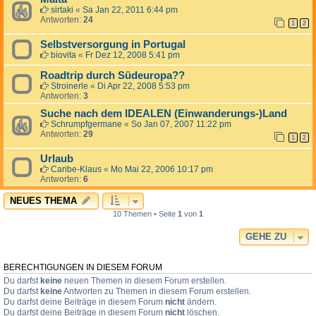
sirtaki
«
Sa Jan 22, 2011 6:44 pm
Antworten:
24
1
2
Selbstversorgung in Portugal
biovita
«
Fr Dez 12, 2008 5:41 pm
Roadtrip durch Südeuropa??
Stroinerle
«
Di Apr 22, 2008 5:53 pm
Antworten:
3
Suche nach dem IDEALEN (Einwanderungs-)Land
Schrumpfgermane
«
So Jan 07, 2007 11:22 pm
Antworten:
29
1
2
Urlaub
Caribe-Klaus
«
Mo Mai 22, 2006 10:17 pm
Antworten:
6
NEUES THEMA
10 Themen • Seite
1
von
1
GEHE ZU
BERECHTIGUNGEN IN DIESEM FORUM
Du darfst
keine
neuen Themen in diesem Forum erstellen.
Du darfst
keine
Antworten zu Themen in diesem Forum erstellen.
Du darfst deine Beiträge in diesem Forum
nicht
ändern.
Du darfst deine Beiträge in diesem Forum
nicht
löschen.