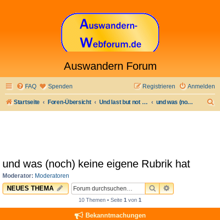
Auswandern Forum
FAQ
Spenden
Registrieren
Anmelden
S
Startseite
Foren-Übersicht
Und last but not least
und was (noch) keine eigene Rubrik hat
u
c
h
e
und was (noch) keine eigene Rubrik hat
Moderator:
Moderatoren
SUCHE
ERWEITERTE 
NEUES THEMA
10 Themen • Seite
1
von
1
Bekanntmachungen