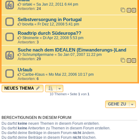
sirtaki
«
Sa Jan 22, 2011 6:44 pm
Antworten:
24
1
2
Selbstversorgung in Portugal
biovita
«
Fr Dez 12, 2008 5:41 pm
Roadtrip durch Südeuropa??
Stroinerle
«
Di Apr 22, 2008 5:53 pm
Antworten:
3
Suche nach dem IDEALEN (Einwanderungs-)Land
Schrumpfgermane
«
So Jan 07, 2007 11:22 pm
Antworten:
29
1
2
Urlaub
Caribe-Klaus
«
Mo Mai 22, 2006 10:17 pm
Antworten:
6
NEUES THEMA
10 Themen • Seite
1
von
1
GEHE ZU
BERECHTIGUNGEN IN DIESEM FORUM
Du darfst
keine
neuen Themen in diesem Forum erstellen.
Du darfst
keine
Antworten zu Themen in diesem Forum erstellen.
Du darfst deine Beiträge in diesem Forum
nicht
ändern.
Du darfst deine Beiträge in diesem Forum
nicht
löschen.