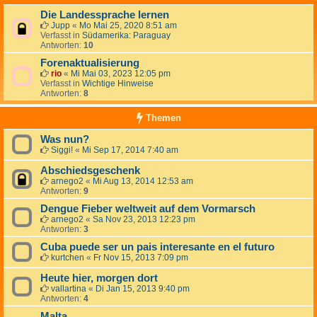
Die Landessprache lernen
Jupp
«
Mo Mai 25, 2020 8:51 am
Verfasst in
Südamerika: Paraguay
Antworten:
10
Forenaktualisierung
rio
«
Mi Mai 03, 2023 12:05 pm
Verfasst in
Wichtige Hinweise
Antworten:
8
Themen
Was nun?
Siggi!
«
Mi Sep 17, 2014 7:40 am
Abschiedsgeschenk
arnego2
«
Mi Aug 13, 2014 12:53 am
Antworten:
9
Dengue Fieber weltweit auf dem Vormarsch
arnego2
«
Sa Nov 23, 2013 12:23 pm
Antworten:
3
Cuba puede ser un pais interesante en el futuro
kurtchen
«
Fr Nov 15, 2013 7:09 pm
Heute hier, morgen dort
vallartina
«
Di Jan 15, 2013 9:40 pm
Antworten:
4
Malta