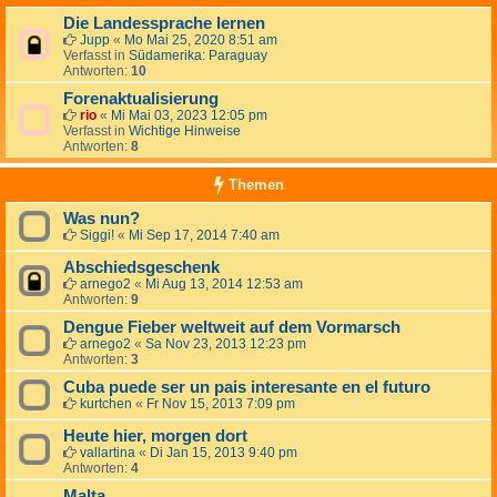
Die Landessprache lernen
Jupp
«
Mo Mai 25, 2020 8:51 am
Verfasst in
Südamerika: Paraguay
Antworten:
10
Forenaktualisierung
rio
«
Mi Mai 03, 2023 12:05 pm
Verfasst in
Wichtige Hinweise
Antworten:
8
Themen
Was nun?
Siggi!
«
Mi Sep 17, 2014 7:40 am
Abschiedsgeschenk
arnego2
«
Mi Aug 13, 2014 12:53 am
Antworten:
9
Dengue Fieber weltweit auf dem Vormarsch
arnego2
«
Sa Nov 23, 2013 12:23 pm
Antworten:
3
Cuba puede ser un pais interesante en el futuro
kurtchen
«
Fr Nov 15, 2013 7:09 pm
Heute hier, morgen dort
vallartina
«
Di Jan 15, 2013 9:40 pm
Antworten:
4
Malta