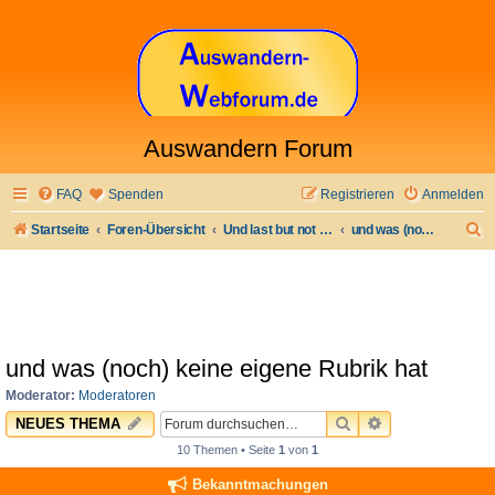
Auswandern Forum
FAQ
Spenden
Registrieren
Anmelden
S
Startseite
Foren-Übersicht
Und last but not least
und was (noch) keine eigene Rubrik hat
u
c
h
e
und was (noch) keine eigene Rubrik hat
Moderator:
Moderatoren
SUCHE
ERWEITERTE 
NEUES THEMA
10 Themen • Seite
1
von
1
Bekanntmachungen