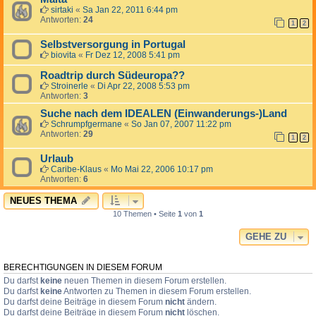
sirtaki
«
Sa Jan 22, 2011 6:44 pm
Antworten:
24
1
2
Selbstversorgung in Portugal
biovita
«
Fr Dez 12, 2008 5:41 pm
Roadtrip durch Südeuropa??
Stroinerle
«
Di Apr 22, 2008 5:53 pm
Antworten:
3
Suche nach dem IDEALEN (Einwanderungs-)Land
Schrumpfgermane
«
So Jan 07, 2007 11:22 pm
Antworten:
29
1
2
Urlaub
Caribe-Klaus
«
Mo Mai 22, 2006 10:17 pm
Antworten:
6
NEUES THEMA
10 Themen • Seite
1
von
1
GEHE ZU
BERECHTIGUNGEN IN DIESEM FORUM
Du darfst
keine
neuen Themen in diesem Forum erstellen.
Du darfst
keine
Antworten zu Themen in diesem Forum erstellen.
Du darfst deine Beiträge in diesem Forum
nicht
ändern.
Du darfst deine Beiträge in diesem Forum
nicht
löschen.