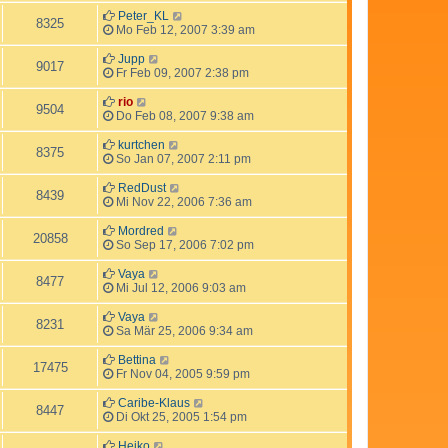
Peter_KL
8325
Mo Feb 12, 2007 3:39 am
Jupp
9017
Fr Feb 09, 2007 2:38 pm
rio
9504
Do Feb 08, 2007 9:38 am
kurtchen
8375
So Jan 07, 2007 2:11 pm
RedDust
8439
Mi Nov 22, 2006 7:36 am
Mordred
20858
So Sep 17, 2006 7:02 pm
Vaya
8477
Mi Jul 12, 2006 9:03 am
Vaya
8231
Sa Mär 25, 2006 9:34 am
Bettina
17475
Fr Nov 04, 2005 9:59 pm
Caribe-Klaus
8447
Di Okt 25, 2005 1:54 pm
Heiko