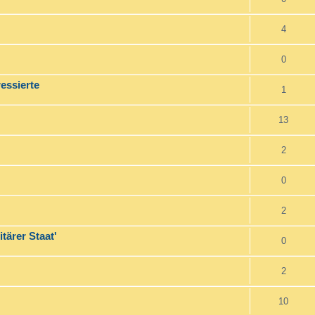
4
0
essierte
1
13
2
0
2
tärer Staat'
0
2
10