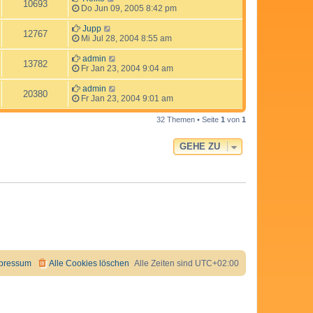
10693
Do Jun 09, 2005 8:42 pm
Jupp
12767
Mi Jul 28, 2004 8:55 am
admin
13782
Fr Jan 23, 2004 9:04 am
admin
20380
Fr Jan 23, 2004 9:01 am
32 Themen • Seite
1
von
1
GEHE ZU
pressum
Alle Cookies löschen
Alle Zeiten sind
UTC+02:00