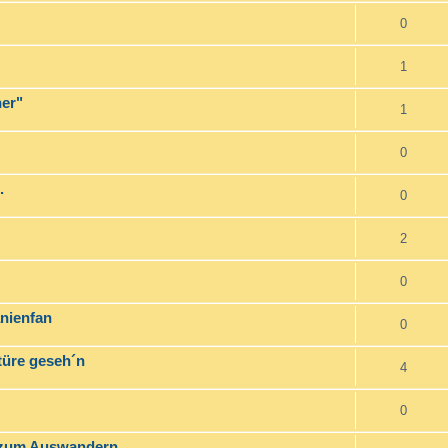
0
1
er"
1
0
.
0
2
0
anienfan
0
ktüre geseh´n
4
0
g zum Auswandern