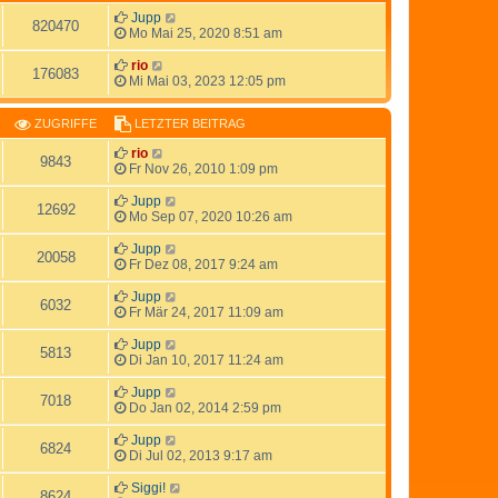
Jupp
820470
Mo Mai 25, 2020 8:51 am
rio
176083
Mi Mai 03, 2023 12:05 pm
ZUGRIFFE
LETZTER BEITRAG
rio
9843
Fr Nov 26, 2010 1:09 pm
Jupp
12692
Mo Sep 07, 2020 10:26 am
Jupp
20058
Fr Dez 08, 2017 9:24 am
Jupp
6032
Fr Mär 24, 2017 11:09 am
Jupp
5813
Di Jan 10, 2017 11:24 am
Jupp
7018
Do Jan 02, 2014 2:59 pm
Jupp
6824
Di Jul 02, 2013 9:17 am
Siggi!
8624