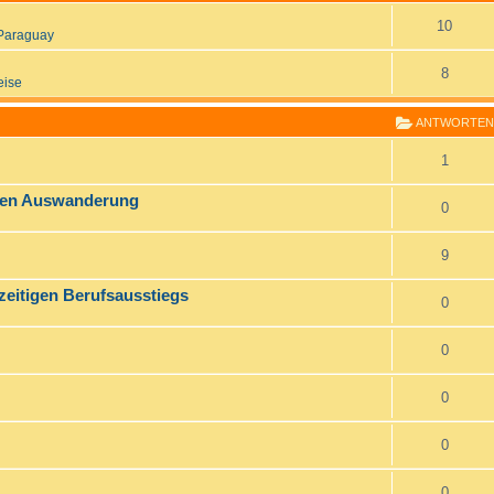
10
Paraguay
8
eise
ANTWORTEN
1
chen Auswanderung
0
9
zeitigen Berufsausstiegs
0
0
0
0
0