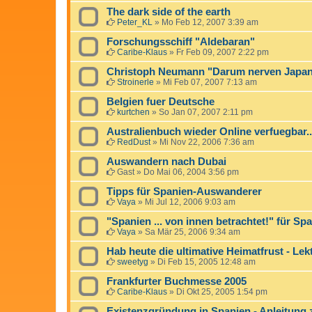
The dark side of the earth
Peter_KL
»
Mo Feb 12, 2007 3:39 am
Forschungsschiff "Aldebaran"
Caribe-Klaus
»
Fr Feb 09, 2007 2:22 pm
Christoph Neumann "Darum nerven Japan
Stroinerle
»
Mi Feb 07, 2007 7:13 am
Belgien fuer Deutsche
kurtchen
»
So Jan 07, 2007 2:11 pm
Australienbuch wieder Online verfuegbar..
RedDust
»
Mi Nov 22, 2006 7:36 am
Auswandern nach Dubai
Gast
»
Do Mai 06, 2004 3:56 pm
Tipps für Spanien-Auswanderer
Vaya
»
Mi Jul 12, 2006 9:03 am
"Spanien ... von innen betrachtet!" für Sp
Vaya
»
Sa Mär 25, 2006 9:34 am
Hab heute die ultimative Heimatfrust - Le
sweetyg
»
Di Feb 15, 2005 12:48 am
Frankfurter Buchmesse 2005
Caribe-Klaus
»
Di Okt 25, 2005 1:54 pm
Existenzgründung in Spanien - Anleitun