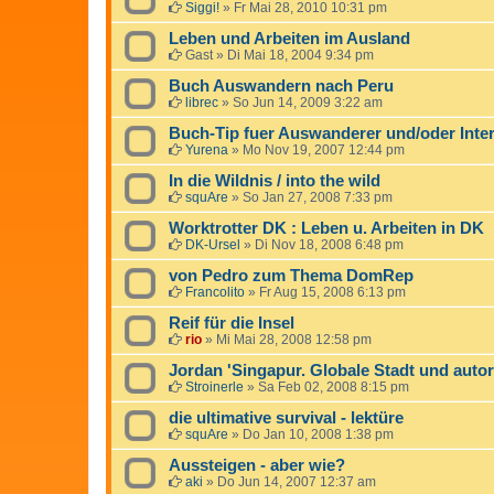
Siggi!
»
Fr Mai 28, 2010 10:31 pm
Leben und Arbeiten im Ausland
Gast
»
Di Mai 18, 2004 9:34 pm
Buch Auswandern nach Peru
librec
»
So Jun 14, 2009 3:22 am
Buch-Tip fuer Auswanderer und/oder Inter
Yurena
»
Mo Nov 19, 2007 12:44 pm
In die Wildnis / into the wild
squAre
»
So Jan 27, 2008 7:33 pm
Worktrotter DK : Leben u. Arbeiten in DK
DK-Ursel
»
Di Nov 18, 2008 6:48 pm
von Pedro zum Thema DomRep
Francolito
»
Fr Aug 15, 2008 6:13 pm
Reif für die Insel
rio
»
Mi Mai 28, 2008 12:58 pm
Jordan 'Singapur. Globale Stadt und autori
Stroinerle
»
Sa Feb 02, 2008 8:15 pm
die ultimative survival - lektüre
squAre
»
Do Jan 10, 2008 1:38 pm
Aussteigen - aber wie?
aki
»
Do Jun 14, 2007 12:37 am