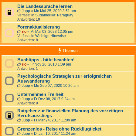
Die Landessprache lernen
Jupp
«
Mo Mai 25, 2020 8:51 am
Verfasst in
Südamerika: Paraguay
Antworten:
10
Forenaktualisierung
rio
«
Mi Mai 03, 2023 12:05 pm
Verfasst in
Wichtige Hinweise
Antworten:
8
Themen
Buchtipps - bitte beachten!
rio
«
Fr Nov 26, 2010 1:09 pm
Antworten:
1
Psychologische Strategien zur erfolgreichen
Auswanderung
Jupp
«
Mo Sep 07, 2020 10:26 am
Unternehmen Freiheit
Jupp
«
Fr Dez 08, 2017 9:24 am
Antworten:
9
Ratgeber zur finanziellen Planung des vorzeitigen
Berufsausstiegs
Jupp
«
Fr Mär 24, 2017 11:09 am
Grenzenlos - Reise ohne Rückflugticket.
Jupp
«
Di Jan 10, 2017 11:24 am