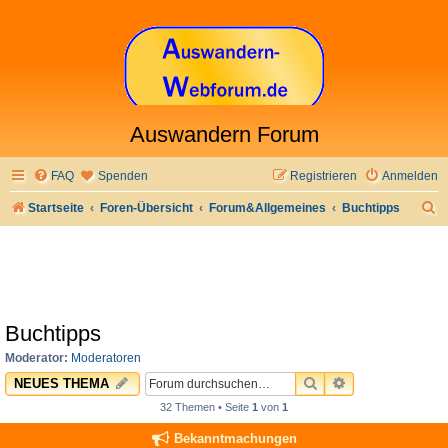
Auswandern Forum
FAQ
Spenden
Registrieren
Anmelden
S
Startseite
Foren-Übersicht
Forum&Allgemeines
Buchtipps
u
c
h
e
Buchtipps
Moderator:
Moderatoren
SUCHE
ERWEITERTE 
NEUES THEMA
32 Themen • Seite
1
von
1
Bekanntmachungen