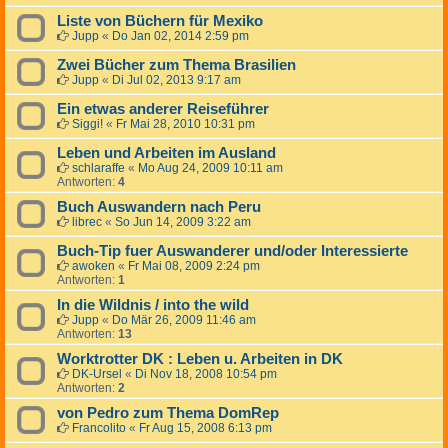
Liste von Büchern für Mexiko
Jupp
«
Do Jan 02, 2014 2:59 pm
Zwei Bücher zum Thema Brasilien
Jupp
«
Di Jul 02, 2013 9:17 am
Ein etwas anderer Reiseführer
Siggi!
«
Fr Mai 28, 2010 10:31 pm
Leben und Arbeiten im Ausland
schlaraffe
«
Mo Aug 24, 2009 10:11 am
Antworten:
4
Buch Auswandern nach Peru
librec
«
So Jun 14, 2009 3:22 am
Buch-Tip fuer Auswanderer und/oder Interessierte
awoken
«
Fr Mai 08, 2009 2:24 pm
Antworten:
1
In die Wildnis / into the wild
Jupp
«
Do Mär 26, 2009 11:46 am
Antworten:
13
Worktrotter DK : Leben u. Arbeiten in DK
DK-Ursel
«
Di Nov 18, 2008 10:54 pm
Antworten:
2
von Pedro zum Thema DomRep
Francolito
«
Fr Aug 15, 2008 6:13 pm