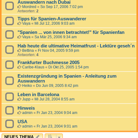
Auswandern nach Dubai
Mordred
«
So Sep 17, 2006 7:02 pm
Antworten:
2
Tipps für Spanien-Auswanderer
Vaya
«
Mi Jul 12, 2006 9:03 am
"Spanien ... von innen betrachtet!" für Spanienfan
Vaya
«
Sa Mär 25, 2006 9:34 am
Hab heute die ultimative Heimatfrust - Lektüre geseh´n
Bettina
«
Fr Nov 04, 2005 9:59 pm
Antworten:
4
Frankfurter Buchmesse 2005
Caribe-Klaus
«
Di Okt 25, 2005 1:54 pm
Existenzgründung in Spanien - Anleitung zum
Auswandern
Heiko
«
Do Jun 09, 2005 8:42 pm
Leben in Barcelona
Jupp
«
Mi Jul 28, 2004 8:55 am
Hinweis
admin
«
Fr Jan 23, 2004 9:04 am
USA
admin
«
Fr Jan 23, 2004 9:01 am
NEUES THEMA