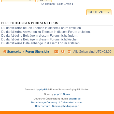
32 Themen • Seite
1
von
1
GEHE ZU
BERECHTIGUNGEN IN DIESEM FORUM
Du darfst
keine
neuen Themen in diesem Forum erstellen.
Du darfst
keine
Antworten zu Themen in diesem Forum erstellen.
Du darfst deine Beiträge in diesem Forum
nicht
ändern.
Du darfst deine Beiträge in diesem Forum
nicht
löschen.
Du darfst
keine
Dateianhänge in diesem Forum erstellen.
Startseite
Foren-Übersicht
Alle Zeiten sind
UTC+02:00
Powered by
phpBB
® Forum Software © phpBB Limited
Style by
phpBB Spain
Deutsche Übersetzung durch
phpBB.de
Moon Image Courtesy of Calendrier Lunaire.
Datenschutz
|
Nutzungsbedingungen