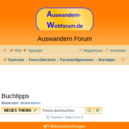
Auswandern Forum
FAQ
Spenden
Registrieren
Anmelden
S
Startseite
Foren-Übersicht
Forum&Allgemeines
Buchtipps
u
c
h
e
Buchtipps
Moderator:
Moderatoren
SUCHE
ERWEITERTE 
NEUES THEMA
32 Themen • Seite
1
von
1
Bekanntmachungen