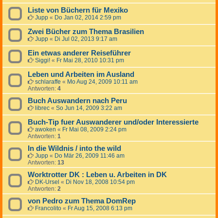
Liste von Büchern für Mexiko
Jupp
«
Do Jan 02, 2014 2:59 pm
Zwei Bücher zum Thema Brasilien
Jupp
«
Di Jul 02, 2013 9:17 am
Ein etwas anderer Reiseführer
Siggi!
«
Fr Mai 28, 2010 10:31 pm
Leben und Arbeiten im Ausland
schlaraffe
«
Mo Aug 24, 2009 10:11 am
Antworten:
4
Buch Auswandern nach Peru
librec
«
So Jun 14, 2009 3:22 am
Buch-Tip fuer Auswanderer und/oder Interessierte
awoken
«
Fr Mai 08, 2009 2:24 pm
Antworten:
1
In die Wildnis / into the wild
Jupp
«
Do Mär 26, 2009 11:46 am
Antworten:
13
Worktrotter DK : Leben u. Arbeiten in DK
DK-Ursel
«
Di Nov 18, 2008 10:54 pm
Antworten:
2
von Pedro zum Thema DomRep
Francolito
«
Fr Aug 15, 2008 6:13 pm