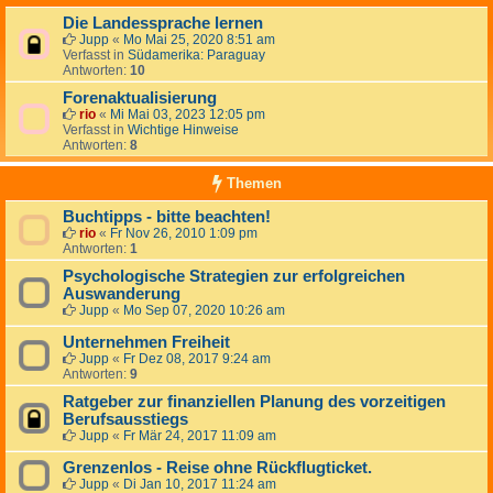
Die Landessprache lernen
Jupp
«
Mo Mai 25, 2020 8:51 am
Verfasst in
Südamerika: Paraguay
Antworten:
10
Forenaktualisierung
rio
«
Mi Mai 03, 2023 12:05 pm
Verfasst in
Wichtige Hinweise
Antworten:
8
Themen
Buchtipps - bitte beachten!
rio
«
Fr Nov 26, 2010 1:09 pm
Antworten:
1
Psychologische Strategien zur erfolgreichen
Auswanderung
Jupp
«
Mo Sep 07, 2020 10:26 am
Unternehmen Freiheit
Jupp
«
Fr Dez 08, 2017 9:24 am
Antworten:
9
Ratgeber zur finanziellen Planung des vorzeitigen
Berufsausstiegs
Jupp
«
Fr Mär 24, 2017 11:09 am
Grenzenlos - Reise ohne Rückflugticket.
Jupp
«
Di Jan 10, 2017 11:24 am