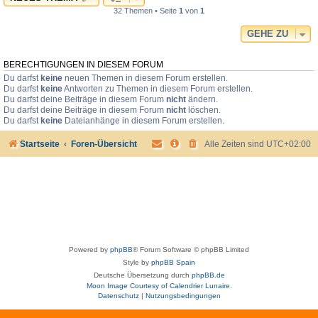
32 Themen • Seite
1
von
1
GEHE ZU
BERECHTIGUNGEN IN DIESEM FORUM
Du darfst
keine
neuen Themen in diesem Forum erstellen.
Du darfst
keine
Antworten zu Themen in diesem Forum erstellen.
Du darfst deine Beiträge in diesem Forum
nicht
ändern.
Du darfst deine Beiträge in diesem Forum
nicht
löschen.
Du darfst
keine
Dateianhänge in diesem Forum erstellen.
Startseite
Foren-Übersicht
Alle Zeiten sind
UTC+02:00
Powered by
phpBB
® Forum Software © phpBB Limited
Style by
phpBB Spain
Deutsche Übersetzung durch
phpBB.de
Moon Image Courtesy of Calendrier Lunaire.
Datenschutz
|
Nutzungsbedingungen