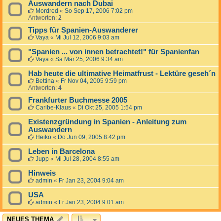
Auswandern nach Dubai
Mordred
«
So Sep 17, 2006 7:02 pm
Antworten:
2
Tipps für Spanien-Auswanderer
Vaya
«
Mi Jul 12, 2006 9:03 am
"Spanien ... von innen betrachtet!" für Spanienfan
Vaya
«
Sa Mär 25, 2006 9:34 am
Hab heute die ultimative Heimatfrust - Lektüre geseh´n
Bettina
«
Fr Nov 04, 2005 9:59 pm
Antworten:
4
Frankfurter Buchmesse 2005
Caribe-Klaus
«
Di Okt 25, 2005 1:54 pm
Existenzgründung in Spanien - Anleitung zum
Auswandern
Heiko
«
Do Jun 09, 2005 8:42 pm
Leben in Barcelona
Jupp
«
Mi Jul 28, 2004 8:55 am
Hinweis
admin
«
Fr Jan 23, 2004 9:04 am
USA
admin
«
Fr Jan 23, 2004 9:01 am
NEUES THEMA