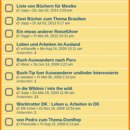
Liste von Büchern für Mexiko
Jupp
«
Do Jan 02, 2014 2:59 pm
Zwei Bücher zum Thema Brasilien
Jupp
«
Di Jul 02, 2013 9:17 am
Ein etwas anderer Reiseführer
Siggi!
«
Fr Mai 28, 2010 10:31 pm
Leben und Arbeiten im Ausland
schlaraffe
«
Mo Aug 24, 2009 10:11 am
Antworten:
4
Buch Auswandern nach Peru
librec
«
So Jun 14, 2009 3:22 am
Buch-Tip fuer Auswanderer und/oder Interessierte
awoken
«
Fr Mai 08, 2009 2:24 pm
Antworten:
1
In die Wildnis / into the wild
Jupp
«
Do Mär 26, 2009 11:46 am
Antworten:
13
Worktrotter DK : Leben u. Arbeiten in DK
DK-Ursel
«
Di Nov 18, 2008 10:54 pm
Antworten:
2
von Pedro zum Thema DomRep
Francolito
«
Fr Aug 15, 2008 6:13 pm