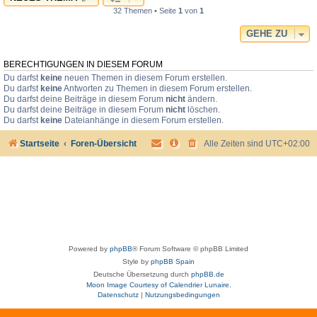
32 Themen • Seite
1
von
1
GEHE ZU
BERECHTIGUNGEN IN DIESEM FORUM
Du darfst
keine
neuen Themen in diesem Forum erstellen.
Du darfst
keine
Antworten zu Themen in diesem Forum erstellen.
Du darfst deine Beiträge in diesem Forum
nicht
ändern.
Du darfst deine Beiträge in diesem Forum
nicht
löschen.
Du darfst
keine
Dateianhänge in diesem Forum erstellen.
Startseite
Foren-Übersicht
Alle Zeiten sind
UTC+02:00
Powered by
phpBB
® Forum Software © phpBB Limited
Style by
phpBB Spain
Deutsche Übersetzung durch
phpBB.de
Moon Image Courtesy of Calendrier Lunaire.
Datenschutz
|
Nutzungsbedingungen