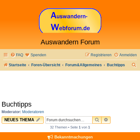
Auswandern Forum
FAQ
Spenden
Registrieren
Anmelden
S
Startseite
Foren-Übersicht
Forum&Allgemeines
Buchtipps
u
c
h
e
Buchtipps
Moderator:
Moderatoren
SUCHE
ERWEITERTE 
NEUES THEMA
32 Themen • Seite
1
von
1
Bekanntmachungen