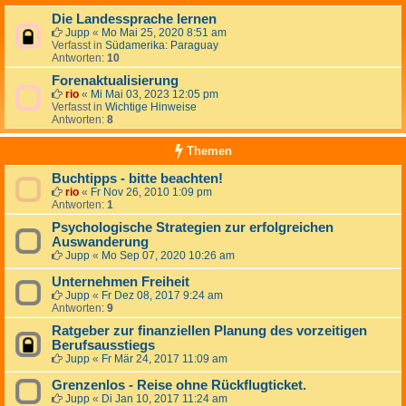
Die Landessprache lernen
Jupp
«
Mo Mai 25, 2020 8:51 am
Verfasst in
Südamerika: Paraguay
Antworten:
10
Forenaktualisierung
rio
«
Mi Mai 03, 2023 12:05 pm
Verfasst in
Wichtige Hinweise
Antworten:
8
Themen
Buchtipps - bitte beachten!
rio
«
Fr Nov 26, 2010 1:09 pm
Antworten:
1
Psychologische Strategien zur erfolgreichen
Auswanderung
Jupp
«
Mo Sep 07, 2020 10:26 am
Unternehmen Freiheit
Jupp
«
Fr Dez 08, 2017 9:24 am
Antworten:
9
Ratgeber zur finanziellen Planung des vorzeitigen
Berufsausstiegs
Jupp
«
Fr Mär 24, 2017 11:09 am
Grenzenlos - Reise ohne Rückflugticket.
Jupp
«
Di Jan 10, 2017 11:24 am