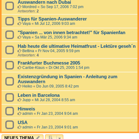
Auswandern nach Dubai
Mordred
«
So Sep 17, 2006 7:02 pm
Antworten:
2
Tipps für Spanien-Auswanderer
Vaya
«
Mi Jul 12, 2006 9:03 am
"Spanien ... von innen betrachtet!" für Spanienfan
Vaya
«
Sa Mär 25, 2006 9:34 am
Hab heute die ultimative Heimatfrust - Lektüre geseh´n
Bettina
«
Fr Nov 04, 2005 9:59 pm
Antworten:
4
Frankfurter Buchmesse 2005
Caribe-Klaus
«
Di Okt 25, 2005 1:54 pm
Existenzgründung in Spanien - Anleitung zum
Auswandern
Heiko
«
Do Jun 09, 2005 8:42 pm
Leben in Barcelona
Jupp
«
Mi Jul 28, 2004 8:55 am
Hinweis
admin
«
Fr Jan 23, 2004 9:04 am
USA
admin
«
Fr Jan 23, 2004 9:01 am
NEUES THEMA