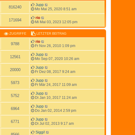
Jupp
816240
Mo Mai 25, 2020 8:51 am
rio
171694
Mi Mai 03, 2023 12:05 pm
ZUGRIFFE
LETZTER BEITRAG
rio
9788
Fr Nov 26, 2010 1:09 pm
Jupp
12561
Mo Sep 07, 2020 10:26 am
Jupp
20000
Fr Dez 08, 2017 9:24 am
Jupp
5973
Fr Mär 24, 2017 11:09 am
Jupp
5752
Di Jan 10, 2017 11:24 am
Jupp
6964
Do Jan 02, 2014 2:59 pm
Jupp
6771
Di Jul 02, 2013 9:17 am
Siggi!
8566