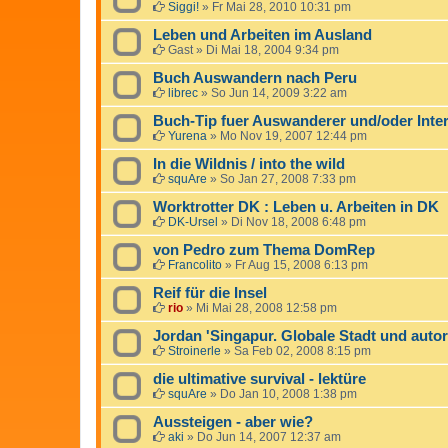
Siggi!
»
Fr Mai 28, 2010 10:31 pm
Leben und Arbeiten im Ausland
Gast
»
Di Mai 18, 2004 9:34 pm
Buch Auswandern nach Peru
librec
»
So Jun 14, 2009 3:22 am
Buch-Tip fuer Auswanderer und/oder Inter
Yurena
»
Mo Nov 19, 2007 12:44 pm
In die Wildnis / into the wild
squAre
»
So Jan 27, 2008 7:33 pm
Worktrotter DK : Leben u. Arbeiten in DK
DK-Ursel
»
Di Nov 18, 2008 6:48 pm
von Pedro zum Thema DomRep
Francolito
»
Fr Aug 15, 2008 6:13 pm
Reif für die Insel
rio
»
Mi Mai 28, 2008 12:58 pm
Jordan 'Singapur. Globale Stadt und autori
Stroinerle
»
Sa Feb 02, 2008 8:15 pm
die ultimative survival - lektüre
squAre
»
Do Jan 10, 2008 1:38 pm
Aussteigen - aber wie?
aki
»
Do Jun 14, 2007 12:37 am