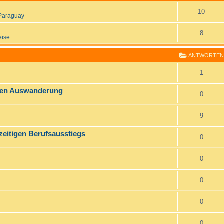
10
Paraguay
8
eise
ANTWORTEN
1
chen Auswanderung
0
9
zeitigen Berufsausstiegs
0
0
0
0
0