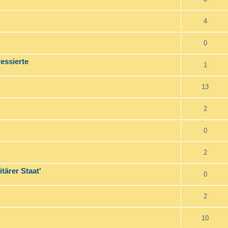
4
0
essierte
1
13
2
0
2
tärer Staat'
0
2
10