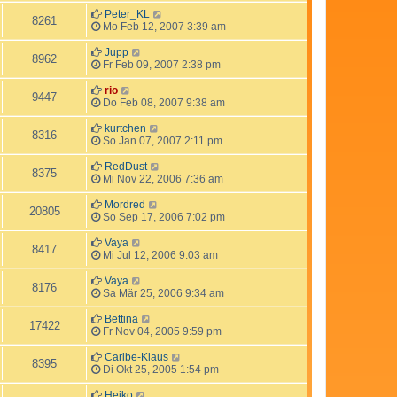
Peter_KL
8261
Mo Feb 12, 2007 3:39 am
Jupp
8962
Fr Feb 09, 2007 2:38 pm
rio
9447
Do Feb 08, 2007 9:38 am
kurtchen
8316
So Jan 07, 2007 2:11 pm
RedDust
8375
Mi Nov 22, 2006 7:36 am
Mordred
20805
So Sep 17, 2006 7:02 pm
Vaya
8417
Mi Jul 12, 2006 9:03 am
Vaya
8176
Sa Mär 25, 2006 9:34 am
Bettina
17422
Fr Nov 04, 2005 9:59 pm
Caribe-Klaus
8395
Di Okt 25, 2005 1:54 pm
Heiko