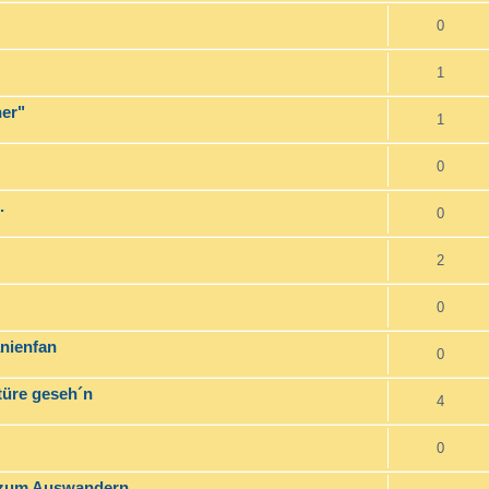
0
1
er"
1
0
.
0
2
0
anienfan
0
ktüre geseh´n
4
0
g zum Auswandern