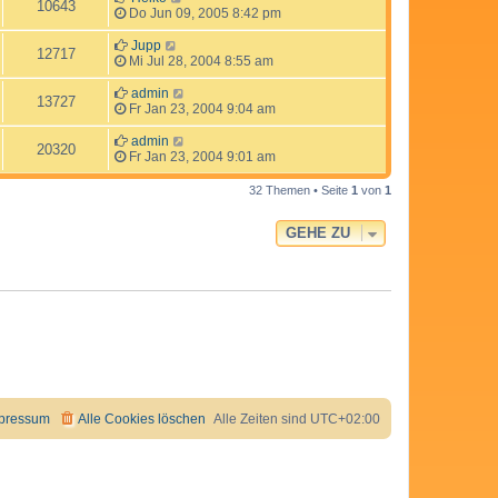
10643
Do Jun 09, 2005 8:42 pm
Jupp
12717
Mi Jul 28, 2004 8:55 am
admin
13727
Fr Jan 23, 2004 9:04 am
admin
20320
Fr Jan 23, 2004 9:01 am
32 Themen • Seite
1
von
1
GEHE ZU
pressum
Alle Cookies löschen
Alle Zeiten sind
UTC+02:00