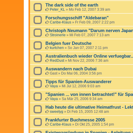
The dark side of the earth
Peter_KL
»
Mo Feb 12, 2007 3:39 am
Forschungsschiff "Aldebaran"
Caribe-Klaus
»
Fr Feb 09, 2007 2:22 pm
Christoph Neumann "Darum nerven Japan
Stroinerle
»
Mi Feb 07, 2007 7:13 am
Belgien fuer Deutsche
kurtchen
»
So Jan 07, 2007 2:11 pm
Australienbuch wieder Online verfuegbar..
RedDust
»
Mi Nov 22, 2006 7:36 am
Auswandern nach Dubai
Gast
»
Do Mai 06, 2004 3:56 pm
Tipps für Spanien-Auswanderer
Vaya
»
Mi Jul 12, 2006 9:03 am
"Spanien ... von innen betrachtet!" für Sp
Vaya
»
Sa Mär 25, 2006 9:34 am
Hab heute die ultimative Heimatfrust - Le
sweetyg
»
Di Feb 15, 2005 12:48 am
Frankfurter Buchmesse 2005
Caribe-Klaus
»
Di Okt 25, 2005 1:54 pm
Existenzgründung in Spanien - Anleitun