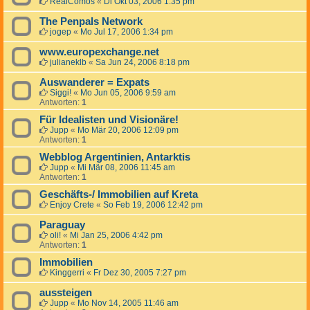
RealComos
«
Di Okt 03, 2006 1:35 pm
The Penpals Network
jogep
«
Mo Jul 17, 2006 1:34 pm
www.europexchange.net
julianeklb
«
Sa Jun 24, 2006 8:18 pm
Auswanderer = Expats
Siggi!
«
Mo Jun 05, 2006 9:59 am
Antworten:
1
Für Idealisten und Visionäre!
Jupp
«
Mo Mär 20, 2006 12:09 pm
Antworten:
1
Webblog Argentinien, Antarktis
Jupp
«
Mi Mär 08, 2006 11:45 am
Antworten:
1
Geschäfts-/ Immobilien auf Kreta
Enjoy Crete
«
So Feb 19, 2006 12:42 pm
Paraguay
oli!
«
Mi Jan 25, 2006 4:42 pm
Antworten:
1
Immobilien
Kinggerri
«
Fr Dez 30, 2005 7:27 pm
aussteigen
Jupp
«
Mo Nov 14, 2005 11:46 am