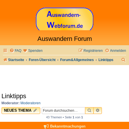
Auswandern Forum
FAQ
Spenden
Registrieren
Anmelden
S
Startseite
Foren-Übersicht
Forum&Allgemeines
Linktipps
u
c
h
e
Linktipps
Moderator:
Moderatoren
SUCHE
ERWEITERTE 
NEUES THEMA
43 Themen • Seite
1
von
1
Bekanntmachungen