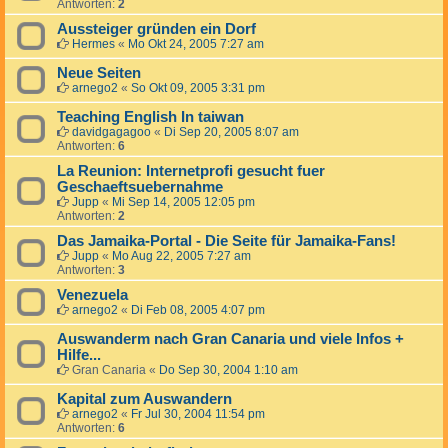
Antworten:
2
Aussteiger gründen ein Dorf
Hermes
«
Mo Okt 24, 2005 7:27 am
Neue Seiten
arnego2
«
So Okt 09, 2005 3:31 pm
Teaching English In taiwan
davidgagagoo
«
Di Sep 20, 2005 8:07 am
Antworten:
6
La Reunion: Internetprofi gesucht fuer
Geschaeftsuebernahme
Jupp
«
Mi Sep 14, 2005 12:05 pm
Antworten:
2
Das Jamaika-Portal - Die Seite für Jamaika-Fans!
Jupp
«
Mo Aug 22, 2005 7:27 am
Antworten:
3
Venezuela
arnego2
«
Di Feb 08, 2005 4:07 pm
Auswanderm nach Gran Canaria und viele Infos +
Hilfe...
Gran Canaria
«
Do Sep 30, 2004 1:10 am
Kapital zum Auswandern
arnego2
«
Fr Jul 30, 2004 11:54 pm
Antworten:
6