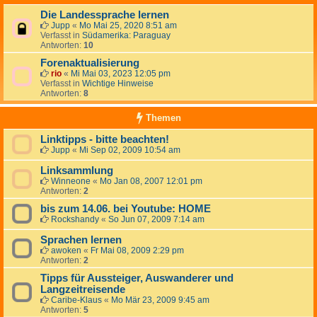
Die Landessprache lernen
Jupp
«
Mo Mai 25, 2020 8:51 am
Verfasst in
Südamerika: Paraguay
Antworten:
10
Forenaktualisierung
rio
«
Mi Mai 03, 2023 12:05 pm
Verfasst in
Wichtige Hinweise
Antworten:
8
Themen
Linktipps - bitte beachten!
Jupp
«
Mi Sep 02, 2009 10:54 am
Linksammlung
Winneone
«
Mo Jan 08, 2007 12:01 pm
Antworten:
2
bis zum 14.06. bei Youtube: HOME
Rockshandy
«
So Jun 07, 2009 7:14 am
Sprachen lernen
awoken
«
Fr Mai 08, 2009 2:29 pm
Antworten:
2
Tipps für Aussteiger, Auswanderer und
Langzeitreisende
Caribe-Klaus
«
Mo Mär 23, 2009 9:45 am
Antworten:
5