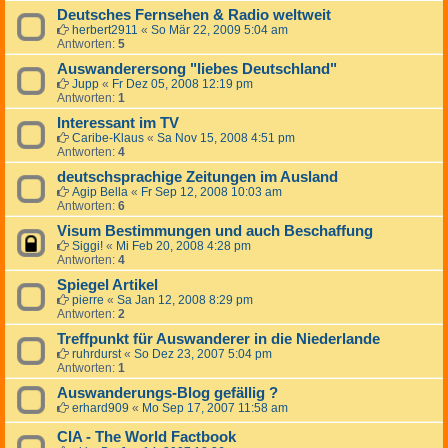
Deutsches Fernsehen & Radio weltweit
herbert2911
«
So Mär 22, 2009 5:04 am
Antworten:
5
Auswanderersong "liebes Deutschland"
Jupp
«
Fr Dez 05, 2008 12:19 pm
Antworten:
1
Interessant im TV
Caribe-Klaus
«
Sa Nov 15, 2008 4:51 pm
Antworten:
4
deutschsprachige Zeitungen im Ausland
Agip Bella
«
Fr Sep 12, 2008 10:03 am
Antworten:
6
Visum Bestimmungen und auch Beschaffung
Siggi!
«
Mi Feb 20, 2008 4:28 pm
Antworten:
4
Spiegel Artikel
pierre
«
Sa Jan 12, 2008 8:29 pm
Antworten:
2
Treffpunkt für Auswanderer in die Niederlande
ruhrdurst
«
So Dez 23, 2007 5:04 pm
Antworten:
1
Auswanderungs-Blog gefällig ?
erhard909
«
Mo Sep 17, 2007 11:58 am
CIA - The World Factbook