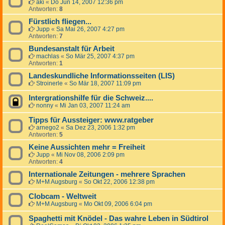
aki
«
Do Jun 14, 2007 12:36 pm
Antworten:
8
Fürstlich fliegen...
Jupp
«
Sa Mai 26, 2007 4:27 pm
Antworten:
7
Bundesanstalt für Arbeit
machlas
«
So Mär 25, 2007 4:37 pm
Antworten:
1
Landeskundliche Informationsseiten (LIS)
Stroinerle
«
So Mär 18, 2007 11:09 pm
Intergrationshilfe für die Schweiz....
nonny
«
Mi Jan 03, 2007 11:24 am
Tipps für Aussteiger: www.ratgeber
arnego2
«
Sa Dez 23, 2006 1:32 pm
Antworten:
5
Keine Aussichten mehr = Freiheit
Jupp
«
Mi Nov 08, 2006 2:09 pm
Antworten:
4
Internationale Zeitungen - mehrere Sprachen
M+M Augsburg
«
So Okt 22, 2006 12:38 pm
Clobcam - Weltweit
M+M Augsburg
«
Mo Okt 09, 2006 6:04 pm
Spaghetti mit Knödel - Das wahre Leben in Südtirol