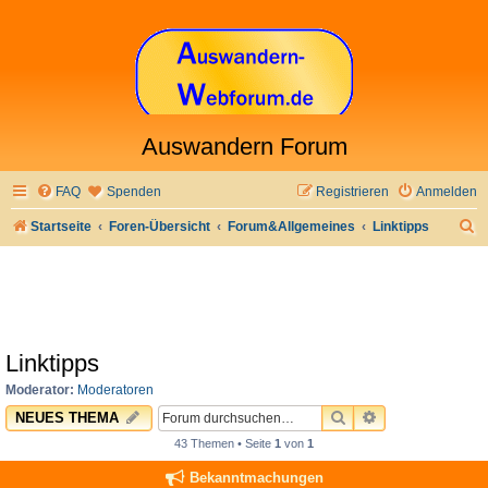
Auswandern Forum
FAQ
Spenden
Registrieren
Anmelden
S
Startseite
Foren-Übersicht
Forum&Allgemeines
Linktipps
u
c
h
e
Linktipps
Moderator:
Moderatoren
SUCHE
ERWEITERTE 
NEUES THEMA
43 Themen • Seite
1
von
1
Bekanntmachungen