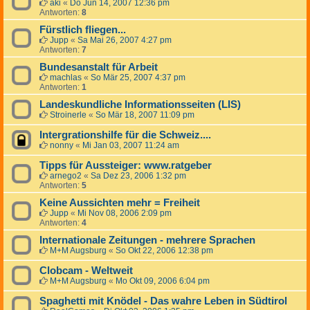
aki
«
Do Jun 14, 2007 12:36 pm
Antworten:
8
Fürstlich fliegen...
Jupp
«
Sa Mai 26, 2007 4:27 pm
Antworten:
7
Bundesanstalt für Arbeit
machlas
«
So Mär 25, 2007 4:37 pm
Antworten:
1
Landeskundliche Informationsseiten (LIS)
Stroinerle
«
So Mär 18, 2007 11:09 pm
Intergrationshilfe für die Schweiz....
nonny
«
Mi Jan 03, 2007 11:24 am
Tipps für Aussteiger: www.ratgeber
arnego2
«
Sa Dez 23, 2006 1:32 pm
Antworten:
5
Keine Aussichten mehr = Freiheit
Jupp
«
Mi Nov 08, 2006 2:09 pm
Antworten:
4
Internationale Zeitungen - mehrere Sprachen
M+M Augsburg
«
So Okt 22, 2006 12:38 pm
Clobcam - Weltweit
M+M Augsburg
«
Mo Okt 09, 2006 6:04 pm
Spaghetti mit Knödel - Das wahre Leben in Südtirol