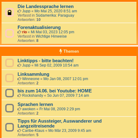
Die Landessprache lernen
Jupp
«
Mo Mai 25, 2020 8:51 am
Verfasst in
Südamerika: Paraguay
Antworten:
10
Forenaktualisierung
rio
«
Mi Mai 03, 2023 12:05 pm
Verfasst in
Wichtige Hinweise
Antworten:
8
Themen
Linktipps - bitte beachten!
Jupp
«
Mi Sep 02, 2009 10:54 am
Linksammlung
Winneone
«
Mo Jan 08, 2007 12:01 pm
Antworten:
2
bis zum 14.06. bei Youtube: HOME
Rockshandy
«
So Jun 07, 2009 7:14 am
Sprachen lernen
awoken
«
Fr Mai 08, 2009 2:29 pm
Antworten:
2
Tipps für Aussteiger, Auswanderer und
Langzeitreisende
Caribe-Klaus
«
Mo Mär 23, 2009 9:45 am
Antworten:
5