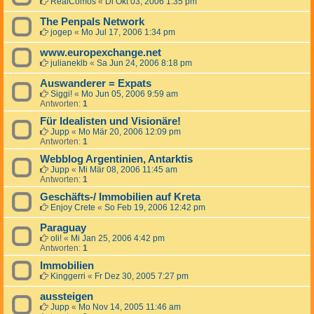
RealComos
«
Di Okt 03, 2006 1:35 pm
The Penpals Network
jogep
«
Mo Jul 17, 2006 1:34 pm
www.europexchange.net
julianeklb
«
Sa Jun 24, 2006 8:18 pm
Auswanderer = Expats
Siggi!
«
Mo Jun 05, 2006 9:59 am
Antworten:
1
Für Idealisten und Visionäre!
Jupp
«
Mo Mär 20, 2006 12:09 pm
Antworten:
1
Webblog Argentinien, Antarktis
Jupp
«
Mi Mär 08, 2006 11:45 am
Antworten:
1
Geschäfts-/ Immobilien auf Kreta
Enjoy Crete
«
So Feb 19, 2006 12:42 pm
Paraguay
oli!
«
Mi Jan 25, 2006 4:42 pm
Antworten:
1
Immobilien
Kinggerri
«
Fr Dez 30, 2005 7:27 pm
aussteigen
Jupp
«
Mo Nov 14, 2005 11:46 am