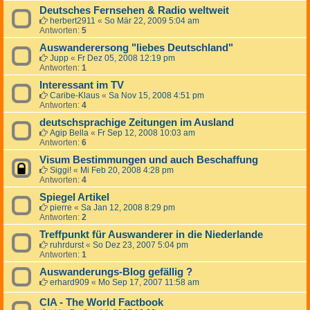
Deutsches Fernsehen & Radio weltweit
herbert2911
«
So Mär 22, 2009 5:04 am
Antworten:
5
Auswanderersong "liebes Deutschland"
Jupp
«
Fr Dez 05, 2008 12:19 pm
Antworten:
1
Interessant im TV
Caribe-Klaus
«
Sa Nov 15, 2008 4:51 pm
Antworten:
4
deutschsprachige Zeitungen im Ausland
Agip Bella
«
Fr Sep 12, 2008 10:03 am
Antworten:
6
Visum Bestimmungen und auch Beschaffung
Siggi!
«
Mi Feb 20, 2008 4:28 pm
Antworten:
4
Spiegel Artikel
pierre
«
Sa Jan 12, 2008 8:29 pm
Antworten:
2
Treffpunkt für Auswanderer in die Niederlande
ruhrdurst
«
So Dez 23, 2007 5:04 pm
Antworten:
1
Auswanderungs-Blog gefällig ?
erhard909
«
Mo Sep 17, 2007 11:58 am
CIA - The World Factbook