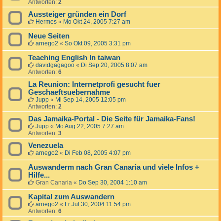
Antworten:
2
Aussteiger gründen ein Dorf
Hermes
«
Mo Okt 24, 2005 7:27 am
Neue Seiten
arnego2
«
So Okt 09, 2005 3:31 pm
Teaching English In taiwan
davidgagagoo
«
Di Sep 20, 2005 8:07 am
Antworten:
6
La Reunion: Internetprofi gesucht fuer
Geschaeftsuebernahme
Jupp
«
Mi Sep 14, 2005 12:05 pm
Antworten:
2
Das Jamaika-Portal - Die Seite für Jamaika-Fans!
Jupp
«
Mo Aug 22, 2005 7:27 am
Antworten:
3
Venezuela
arnego2
«
Di Feb 08, 2005 4:07 pm
Auswanderm nach Gran Canaria und viele Infos +
Hilfe...
Gran Canaria
«
Do Sep 30, 2004 1:10 am
Kapital zum Auswandern
arnego2
«
Fr Jul 30, 2004 11:54 pm
Antworten:
6