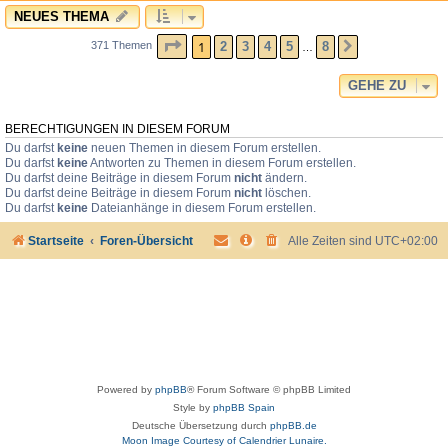
NEUES THEMA
SEITE
1
VON
8
1
2
3
4
5
8
371 Themen
NÄCHSTE
…
GEHE ZU
BERECHTIGUNGEN IN DIESEM FORUM
Du darfst
keine
neuen Themen in diesem Forum erstellen.
Du darfst
keine
Antworten zu Themen in diesem Forum erstellen.
Du darfst deine Beiträge in diesem Forum
nicht
ändern.
Du darfst deine Beiträge in diesem Forum
nicht
löschen.
Du darfst
keine
Dateianhänge in diesem Forum erstellen.
Startseite
Foren-Übersicht
Alle Zeiten sind
UTC+02:00
Powered by
phpBB
® Forum Software © phpBB Limited
Style by
phpBB Spain
Deutsche Übersetzung durch
phpBB.de
Moon Image Courtesy of Calendrier Lunaire.