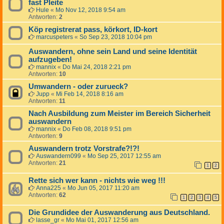
fast Pleite
Hule
«
Mo Nov 12, 2018 9:54 am
Antworten:
2
Köp registrerat pass, körkort, ID-kort
marcuspeters
«
So Sep 23, 2018 10:04 pm
Auswandern, ohne sein Land und seine Identität
aufzugeben!
mannix
«
Do Mai 24, 2018 2:21 pm
Antworten:
10
Umwandern - oder zurueck?
Jupp
«
Mi Feb 14, 2018 8:16 am
Antworten:
11
Nach Ausbildung zum Meister im Bereich Sicherheit
auswandern
mannix
«
Do Feb 08, 2018 9:51 pm
Antworten:
9
Auswandern trotz Vorstrafe?!?!
Auswandern099
«
Mo Sep 25, 2017 12:55 am
Antworten:
21
1
2
Rette sich wer kann - nichts wie weg !!!
Anna225
«
Mo Jun 05, 2017 11:20 am
Antworten:
62
1
2
3
4
5
Die Grundidee der Auswanderung aus Deutschland.
lasse_gr
«
Mo Mai 01, 2017 12:56 am