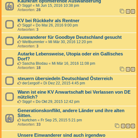
Kaufkraft optimierende Auswanderung
Siggi!
«
Mi Jun 15, 2016 10:38 pm
Antworten:
28
1
2
KV bei Rückkehr als Rentner
Siggi!
«
Do Mai 26, 2016 9:00 pm
Antworten:
3
Auswanderer für Goodbye Deutschland gesucht
Weltbummler
«
Mi Mär 30, 2016 12:20 pm
Antworten:
3
Autarke Lebensweise, Utopia oder ein Gallisches
Dorf?
Sascha Blodau
«
Mi Mär 16, 2016 11:08 pm
Antworten:
18
1
2
steuern übersiedeln Deutschland Österreich
der1ergolf
«
Di Dez 22, 2015 4:45 pm
Wann ist eine KV Anwartschaft bei Verlassen von DE
nützlich?
Siggi!
«
Do Okt 29, 2015 12:42 pm
Generationskonflikt, andere Länder und ihre alten
Sitten.
kurtchen
«
Fr Sep 25, 2015 5:21 pm
Antworten:
33
1
2
3
Unsere Einwanderer sind auch irgendwo