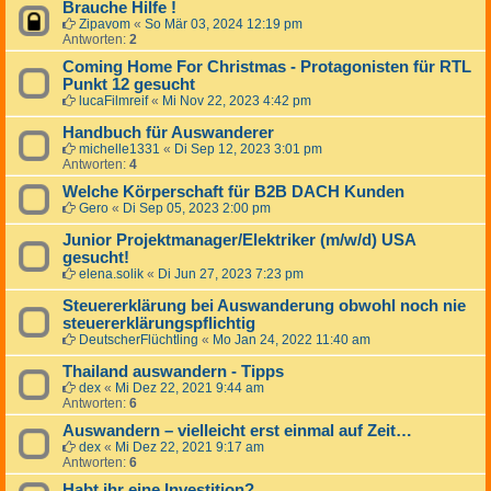
Brauche Hilfe !
Zipavom
«
So Mär 03, 2024 12:19 pm
Antworten:
2
Coming Home For Christmas - Protagonisten für RTL
Punkt 12 gesucht
lucaFilmreif
«
Mi Nov 22, 2023 4:42 pm
Handbuch für Auswanderer
michelle1331
«
Di Sep 12, 2023 3:01 pm
Antworten:
4
Welche Körperschaft für B2B DACH Kunden
Gero
«
Di Sep 05, 2023 2:00 pm
Junior Projektmanager/Elektriker (m/w/d) USA
gesucht!
elena.solik
«
Di Jun 27, 2023 7:23 pm
Steuererklärung bei Auswanderung obwohl noch nie
steuererklärungspflichtig
DeutscherFlüchtling
«
Mo Jan 24, 2022 11:40 am
Thailand auswandern - Tipps
dex
«
Mi Dez 22, 2021 9:44 am
Antworten:
6
Auswandern – vielleicht erst einmal auf Zeit…
dex
«
Mi Dez 22, 2021 9:17 am
Antworten:
6
Habt ihr eine Investition?