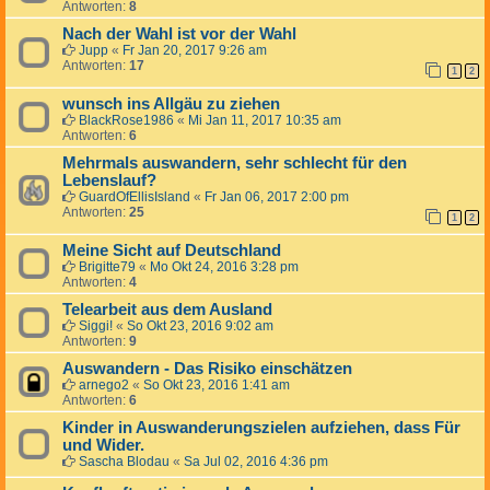
Antworten:
8
Nach der Wahl ist vor der Wahl
Jupp
«
Fr Jan 20, 2017 9:26 am
Antworten:
17
1
2
wunsch ins Allgäu zu ziehen
BlackRose1986
«
Mi Jan 11, 2017 10:35 am
Antworten:
6
Mehrmals auswandern, sehr schlecht für den
Lebenslauf?
GuardOfEllisIsland
«
Fr Jan 06, 2017 2:00 pm
Antworten:
25
1
2
Meine Sicht auf Deutschland
Brigitte79
«
Mo Okt 24, 2016 3:28 pm
Antworten:
4
Telearbeit aus dem Ausland
Siggi!
«
So Okt 23, 2016 9:02 am
Antworten:
9
Auswandern - Das Risiko einschätzen
arnego2
«
So Okt 23, 2016 1:41 am
Antworten:
6
Kinder in Auswanderungszielen aufziehen, dass Für
und Wider.
Sascha Blodau
«
Sa Jul 02, 2016 4:36 pm