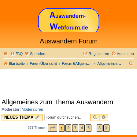
Auswandern Forum
FAQ
Spenden
Registrieren
Anmelden
S
Startseite
Foren-Übersicht
Forum&Allgemeines
Allgemeines zum Thema Auswandern
u
c
h
e
Allgemeines zum Thema Auswandern
Moderator:
Moderatoren
SUCHE
ERWEITERTE 
NEUES THEMA
SEITE
1
VON
8
1
2
3
4
5
8
371 Themen
NÄCHSTE
…