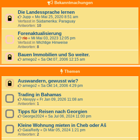
Bekanntmachungen
Die Landessprache lernen
Jupp
«
Mo Mai 25, 2020 8:51 am
Verfasst in
Südamerika: Paraguay
Antworten:
10
Forenaktualisierung
rio
«
Mi Mai 03, 2023 12:05 pm
Verfasst in
Wichtige Hinweise
Antworten:
8
Bauen Immobilien und So weiter.
arnego2
«
Sa Okt 07, 2006 12:15 am
Themen
Auswandern, gewusst wie?
arnego2
«
Sa Okt 14, 2006 4:29 pm
Trading in Bahamas
Alexyyy
«
Fr Jan 09, 2026 11:08 am
Antworten:
1
Tipps für Reisen nach Georgien
George2024
«
Sa Jul 06, 2024 11:00 pm
Kleine Wohnung mieten in Cheb oder Aš
GaiaReify
«
Di Mär 05, 2024 1:21 pm
Antworten:
2