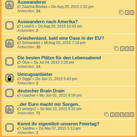
Auswanderer
Sascha Blodau
«
Do Aug 20, 2015 2:33 pm
Antworten:
24
1
2
Auswandern nach Amerika?
LisaAS
«
Do Aug 20, 2015 10:43 am
Antworten:
2
Griechenland, bald eine Oase in der EU?
Schneddel
«
Mi Aug 05, 2015 7:18 pm
Antworten:
35
1
2
3
Die besten Plätze für den Lebensabend
Oryx
«
Sa Jul 04, 2015 3:28 pm
Antworten:
14
Umzugsanbieter
Siggi!
«
Do Jun 11, 2015 5:43 pm
Antworten:
2
deutscher Brain Drain
coacher
«
Mo Jun 01, 2015 9:59 pm
..der Euro macht mir Sorgen..
arnego2
«
So Mai 10, 2015 5:32 pm
Antworten:
71
1
2
3
4
5
Kennt ihr eigentlich unseren Feiertag?
Santino
«
Do Mai 07, 2015 5:13 pm
Antworten:
2