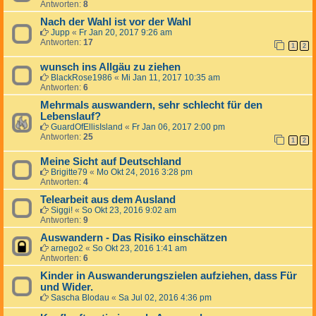
Antworten:
8
Nach der Wahl ist vor der Wahl
Jupp
«
Fr Jan 20, 2017 9:26 am
Antworten:
17
1
2
wunsch ins Allgäu zu ziehen
BlackRose1986
«
Mi Jan 11, 2017 10:35 am
Antworten:
6
Mehrmals auswandern, sehr schlecht für den
Lebenslauf?
GuardOfEllisIsland
«
Fr Jan 06, 2017 2:00 pm
Antworten:
25
1
2
Meine Sicht auf Deutschland
Brigitte79
«
Mo Okt 24, 2016 3:28 pm
Antworten:
4
Telearbeit aus dem Ausland
Siggi!
«
So Okt 23, 2016 9:02 am
Antworten:
9
Auswandern - Das Risiko einschätzen
arnego2
«
So Okt 23, 2016 1:41 am
Antworten:
6
Kinder in Auswanderungszielen aufziehen, dass Für
und Wider.
Sascha Blodau
«
Sa Jul 02, 2016 4:36 pm