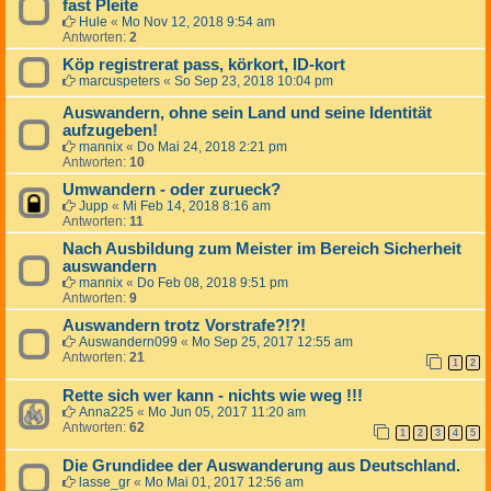
fast Pleite
Hule
«
Mo Nov 12, 2018 9:54 am
Antworten:
2
Köp registrerat pass, körkort, ID-kort
marcuspeters
«
So Sep 23, 2018 10:04 pm
Auswandern, ohne sein Land und seine Identität
aufzugeben!
mannix
«
Do Mai 24, 2018 2:21 pm
Antworten:
10
Umwandern - oder zurueck?
Jupp
«
Mi Feb 14, 2018 8:16 am
Antworten:
11
Nach Ausbildung zum Meister im Bereich Sicherheit
auswandern
mannix
«
Do Feb 08, 2018 9:51 pm
Antworten:
9
Auswandern trotz Vorstrafe?!?!
Auswandern099
«
Mo Sep 25, 2017 12:55 am
Antworten:
21
1
2
Rette sich wer kann - nichts wie weg !!!
Anna225
«
Mo Jun 05, 2017 11:20 am
Antworten:
62
1
2
3
4
5
Die Grundidee der Auswanderung aus Deutschland.
lasse_gr
«
Mo Mai 01, 2017 12:56 am