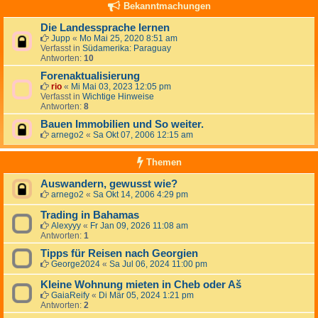
Bekanntmachungen
Die Landessprache lernen
Jupp
«
Mo Mai 25, 2020 8:51 am
Verfasst in
Südamerika: Paraguay
Antworten:
10
Forenaktualisierung
rio
«
Mi Mai 03, 2023 12:05 pm
Verfasst in
Wichtige Hinweise
Antworten:
8
Bauen Immobilien und So weiter.
arnego2
«
Sa Okt 07, 2006 12:15 am
Themen
Auswandern, gewusst wie?
arnego2
«
Sa Okt 14, 2006 4:29 pm
Trading in Bahamas
Alexyyy
«
Fr Jan 09, 2026 11:08 am
Antworten:
1
Tipps für Reisen nach Georgien
George2024
«
Sa Jul 06, 2024 11:00 pm
Kleine Wohnung mieten in Cheb oder Aš
GaiaReify
«
Di Mär 05, 2024 1:21 pm
Antworten:
2