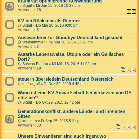
Kaufkraft optimierende Auswanderung
Siggi!
«
Mi Jun 15, 2016 10:38 pm
Antworten:
28
1
2
KV bei Rückkehr als Rentner
Siggi!
«
Do Mai 26, 2016 9:00 pm
Antworten:
3
Auswanderer für Goodbye Deutschland gesucht
Weltbummler
«
Mi Mär 30, 2016 12:20 pm
Antworten:
3
Autarke Lebensweise, Utopia oder ein Gallisches
Dorf?
Sascha Blodau
«
Mi Mär 16, 2016 11:08 pm
Antworten:
18
1
2
steuern übersiedeln Deutschland Österreich
der1ergolf
«
Di Dez 22, 2015 4:45 pm
Wann ist eine KV Anwartschaft bei Verlassen von DE
nützlich?
Siggi!
«
Do Okt 29, 2015 12:42 pm
Generationskonflikt, andere Länder und ihre alten
Sitten.
kurtchen
«
Fr Sep 25, 2015 5:21 pm
Antworten:
33
1
2
3
Unsere Einwanderer sind auch irgendwo