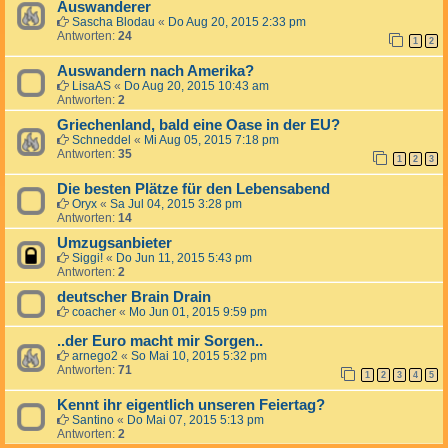
Auswanderer
Sascha Blodau
«
Do Aug 20, 2015 2:33 pm
Antworten:
24
1
2
Auswandern nach Amerika?
LisaAS
«
Do Aug 20, 2015 10:43 am
Antworten:
2
Griechenland, bald eine Oase in der EU?
Schneddel
«
Mi Aug 05, 2015 7:18 pm
Antworten:
35
1
2
3
Die besten Plätze für den Lebensabend
Oryx
«
Sa Jul 04, 2015 3:28 pm
Antworten:
14
Umzugsanbieter
Siggi!
«
Do Jun 11, 2015 5:43 pm
Antworten:
2
deutscher Brain Drain
coacher
«
Mo Jun 01, 2015 9:59 pm
..der Euro macht mir Sorgen..
arnego2
«
So Mai 10, 2015 5:32 pm
Antworten:
71
1
2
3
4
5
Kennt ihr eigentlich unseren Feiertag?
Santino
«
Do Mai 07, 2015 5:13 pm
Antworten:
2