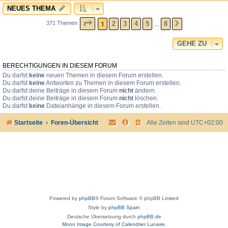
NEUES THEMA
SEITE
1
VON
8
1
2
3
4
5
8
371 Themen
NÄCHSTE
…
GEHE ZU
BERECHTIGUNGEN IN DIESEM FORUM
Du darfst
keine
neuen Themen in diesem Forum erstellen.
Du darfst
keine
Antworten zu Themen in diesem Forum erstellen.
Du darfst deine Beiträge in diesem Forum
nicht
ändern.
Du darfst deine Beiträge in diesem Forum
nicht
löschen.
Du darfst
keine
Dateianhänge in diesem Forum erstellen.
Startseite
Foren-Übersicht
Alle Zeiten sind
UTC+02:00
Powered by
phpBB
® Forum Software © phpBB Limited
Style by
phpBB Spain
Deutsche Übersetzung durch
phpBB.de
Moon Image Courtesy of Calendrier Lunaire.