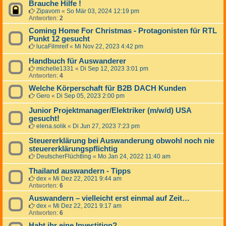
Brauche Hilfe !
Zipavom
«
So Mär 03, 2024 12:19 pm
Antworten:
2
Coming Home For Christmas - Protagonisten für RTL
Punkt 12 gesucht
lucaFilmreif
«
Mi Nov 22, 2023 4:42 pm
Handbuch für Auswanderer
michelle1331
«
Di Sep 12, 2023 3:01 pm
Antworten:
4
Welche Körperschaft für B2B DACH Kunden
Gero
«
Di Sep 05, 2023 2:00 pm
Junior Projektmanager/Elektriker (m/w/d) USA
gesucht!
elena.solik
«
Di Jun 27, 2023 7:23 pm
Steuererklärung bei Auswanderung obwohl noch nie
steuererklärungspflichtig
DeutscherFlüchtling
«
Mo Jan 24, 2022 11:40 am
Thailand auswandern - Tipps
dex
«
Mi Dez 22, 2021 9:44 am
Antworten:
6
Auswandern – vielleicht erst einmal auf Zeit…
dex
«
Mi Dez 22, 2021 9:17 am
Antworten:
6
Habt ihr eine Investition?