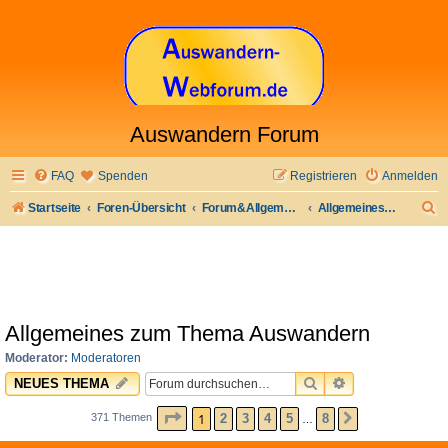
Auswandern Forum
FAQ
Spenden
Registrieren
Anmelden
S
Startseite
Foren-Übersicht
Forum&Allgemeines
Allgemeines zum Thema Auswandern
u
c
h
e
Allgemeines zum Thema Auswandern
Moderator:
Moderatoren
SUCHE
ERWEITERTE 
NEUES THEMA
SEITE
1
VON
8
1
2
3
4
5
8
371 Themen
NÄCHSTE
…