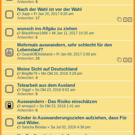
Antworten:
8
Nach der Wahl ist vor der Wahl
Jupp
«
Fr Jan 20, 2017 9:26 am
Antworten:
17
1
2
wunsch ins Allgäu zu ziehen
BlackRose1986
«
Mi Jan 11, 2017 10:35 am
Antworten:
6
Mehrmals auswandern, sehr schlecht für den
Lebenslauf?
GuardOfEllisIsland
«
Fr Jan 06, 2017 2:00 pm
Antworten:
25
1
2
Meine Sicht auf Deutschland
Brigitte79
«
Mo Okt 24, 2016 3:28 pm
Antworten:
4
Telearbeit aus dem Ausland
Siggi!
«
So Okt 23, 2016 9:02 am
Antworten:
9
Auswandern - Das Risiko einschätzen
arnego2
«
So Okt 23, 2016 1:41 am
Antworten:
6
Kinder in Auswanderungszielen aufziehen, dass Für
und Wider.
Sascha Blodau
«
Sa Jul 02, 2016 4:36 pm