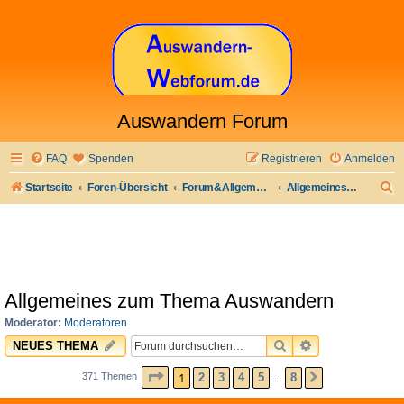
Auswandern Forum
FAQ
Spenden
Registrieren
Anmelden
S
Startseite
Foren-Übersicht
Forum&Allgemeines
Allgemeines zum Thema Auswandern
u
c
h
e
Allgemeines zum Thema Auswandern
Moderator:
Moderatoren
SUCHE
ERWEITERTE 
NEUES THEMA
SEITE
1
VON
8
1
2
3
4
5
8
371 Themen
NÄCHSTE
…