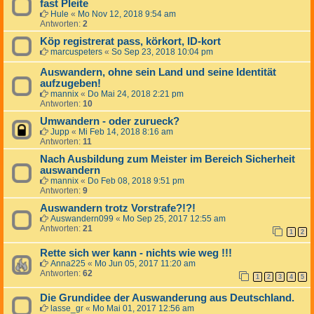
fast Pleite
Hule
«
Mo Nov 12, 2018 9:54 am
Antworten:
2
Köp registrerat pass, körkort, ID-kort
marcuspeters
«
So Sep 23, 2018 10:04 pm
Auswandern, ohne sein Land und seine Identität
aufzugeben!
mannix
«
Do Mai 24, 2018 2:21 pm
Antworten:
10
Umwandern - oder zurueck?
Jupp
«
Mi Feb 14, 2018 8:16 am
Antworten:
11
Nach Ausbildung zum Meister im Bereich Sicherheit
auswandern
mannix
«
Do Feb 08, 2018 9:51 pm
Antworten:
9
Auswandern trotz Vorstrafe?!?!
Auswandern099
«
Mo Sep 25, 2017 12:55 am
Antworten:
21
1
2
Rette sich wer kann - nichts wie weg !!!
Anna225
«
Mo Jun 05, 2017 11:20 am
Antworten:
62
1
2
3
4
5
Die Grundidee der Auswanderung aus Deutschland.
lasse_gr
«
Mo Mai 01, 2017 12:56 am