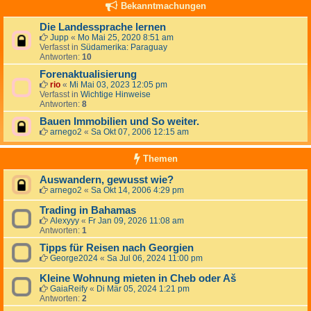
Bekanntmachungen
Die Landessprache lernen
Jupp
«
Mo Mai 25, 2020 8:51 am
Verfasst in
Südamerika: Paraguay
Antworten:
10
Forenaktualisierung
rio
«
Mi Mai 03, 2023 12:05 pm
Verfasst in
Wichtige Hinweise
Antworten:
8
Bauen Immobilien und So weiter.
arnego2
«
Sa Okt 07, 2006 12:15 am
Themen
Auswandern, gewusst wie?
arnego2
«
Sa Okt 14, 2006 4:29 pm
Trading in Bahamas
Alexyyy
«
Fr Jan 09, 2026 11:08 am
Antworten:
1
Tipps für Reisen nach Georgien
George2024
«
Sa Jul 06, 2024 11:00 pm
Kleine Wohnung mieten in Cheb oder Aš
GaiaReify
«
Di Mär 05, 2024 1:21 pm
Antworten:
2