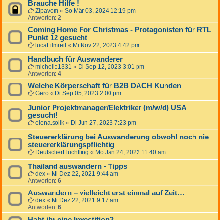
Brauche Hilfe !
Zipavom
«
So Mär 03, 2024 12:19 pm
Antworten:
2
Coming Home For Christmas - Protagonisten für RTL
Punkt 12 gesucht
lucaFilmreif
«
Mi Nov 22, 2023 4:42 pm
Handbuch für Auswanderer
michelle1331
«
Di Sep 12, 2023 3:01 pm
Antworten:
4
Welche Körperschaft für B2B DACH Kunden
Gero
«
Di Sep 05, 2023 2:00 pm
Junior Projektmanager/Elektriker (m/w/d) USA
gesucht!
elena.solik
«
Di Jun 27, 2023 7:23 pm
Steuererklärung bei Auswanderung obwohl noch nie
steuererklärungspflichtig
DeutscherFlüchtling
«
Mo Jan 24, 2022 11:40 am
Thailand auswandern - Tipps
dex
«
Mi Dez 22, 2021 9:44 am
Antworten:
6
Auswandern – vielleicht erst einmal auf Zeit…
dex
«
Mi Dez 22, 2021 9:17 am
Antworten:
6
Habt ihr eine Investition?