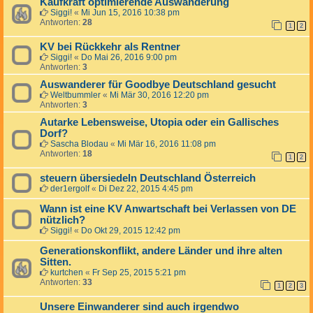
Kaufkraft optimierende Auswanderung
Siggi!
«
Mi Jun 15, 2016 10:38 pm
Antworten:
28
1
2
KV bei Rückkehr als Rentner
Siggi!
«
Do Mai 26, 2016 9:00 pm
Antworten:
3
Auswanderer für Goodbye Deutschland gesucht
Weltbummler
«
Mi Mär 30, 2016 12:20 pm
Antworten:
3
Autarke Lebensweise, Utopia oder ein Gallisches
Dorf?
Sascha Blodau
«
Mi Mär 16, 2016 11:08 pm
Antworten:
18
1
2
steuern übersiedeln Deutschland Österreich
der1ergolf
«
Di Dez 22, 2015 4:45 pm
Wann ist eine KV Anwartschaft bei Verlassen von DE
nützlich?
Siggi!
«
Do Okt 29, 2015 12:42 pm
Generationskonflikt, andere Länder und ihre alten
Sitten.
kurtchen
«
Fr Sep 25, 2015 5:21 pm
Antworten:
33
1
2
3
Unsere Einwanderer sind auch irgendwo