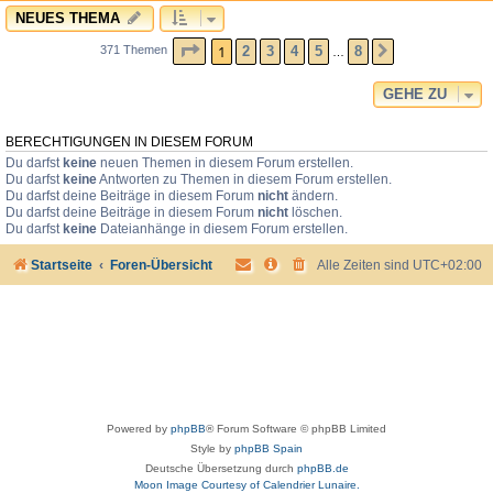
NEUES THEMA
SEITE
1
VON
8
1
2
3
4
5
8
371 Themen
NÄCHSTE
…
GEHE ZU
BERECHTIGUNGEN IN DIESEM FORUM
Du darfst
keine
neuen Themen in diesem Forum erstellen.
Du darfst
keine
Antworten zu Themen in diesem Forum erstellen.
Du darfst deine Beiträge in diesem Forum
nicht
ändern.
Du darfst deine Beiträge in diesem Forum
nicht
löschen.
Du darfst
keine
Dateianhänge in diesem Forum erstellen.
Startseite
Foren-Übersicht
Alle Zeiten sind
UTC+02:00
Powered by
phpBB
® Forum Software © phpBB Limited
Style by
phpBB Spain
Deutsche Übersetzung durch
phpBB.de
Moon Image Courtesy of Calendrier Lunaire.