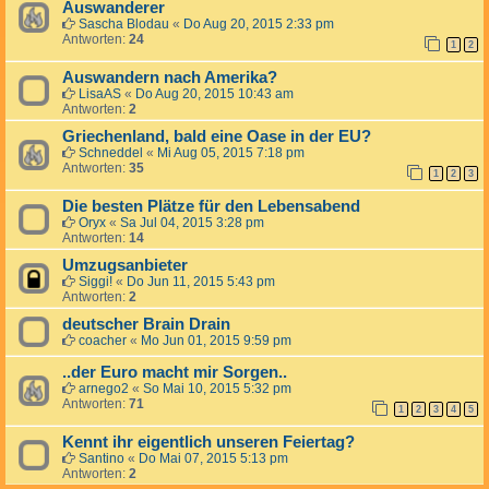
Auswanderer
Sascha Blodau
«
Do Aug 20, 2015 2:33 pm
Antworten:
24
1
2
Auswandern nach Amerika?
LisaAS
«
Do Aug 20, 2015 10:43 am
Antworten:
2
Griechenland, bald eine Oase in der EU?
Schneddel
«
Mi Aug 05, 2015 7:18 pm
Antworten:
35
1
2
3
Die besten Plätze für den Lebensabend
Oryx
«
Sa Jul 04, 2015 3:28 pm
Antworten:
14
Umzugsanbieter
Siggi!
«
Do Jun 11, 2015 5:43 pm
Antworten:
2
deutscher Brain Drain
coacher
«
Mo Jun 01, 2015 9:59 pm
..der Euro macht mir Sorgen..
arnego2
«
So Mai 10, 2015 5:32 pm
Antworten:
71
1
2
3
4
5
Kennt ihr eigentlich unseren Feiertag?
Santino
«
Do Mai 07, 2015 5:13 pm
Antworten:
2