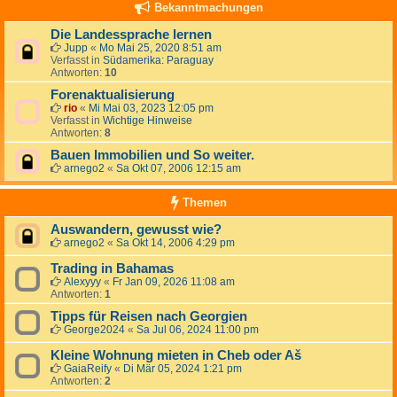
Bekanntmachungen
Die Landessprache lernen
Jupp
«
Mo Mai 25, 2020 8:51 am
Verfasst in
Südamerika: Paraguay
Antworten:
10
Forenaktualisierung
rio
«
Mi Mai 03, 2023 12:05 pm
Verfasst in
Wichtige Hinweise
Antworten:
8
Bauen Immobilien und So weiter.
arnego2
«
Sa Okt 07, 2006 12:15 am
Themen
Auswandern, gewusst wie?
arnego2
«
Sa Okt 14, 2006 4:29 pm
Trading in Bahamas
Alexyyy
«
Fr Jan 09, 2026 11:08 am
Antworten:
1
Tipps für Reisen nach Georgien
George2024
«
Sa Jul 06, 2024 11:00 pm
Kleine Wohnung mieten in Cheb oder Aš
GaiaReify
«
Di Mär 05, 2024 1:21 pm
Antworten:
2