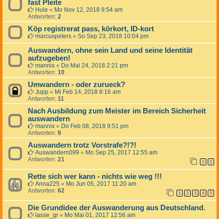
fast Pleite
Hule
«
Mo Nov 12, 2018 9:54 am
Antworten:
2
Köp registrerat pass, körkort, ID-kort
marcuspeters
«
So Sep 23, 2018 10:04 pm
Auswandern, ohne sein Land und seine Identität
aufzugeben!
mannix
«
Do Mai 24, 2018 2:21 pm
Antworten:
10
Umwandern - oder zurueck?
Jupp
«
Mi Feb 14, 2018 8:16 am
Antworten:
11
Nach Ausbildung zum Meister im Bereich Sicherheit
auswandern
mannix
«
Do Feb 08, 2018 9:51 pm
Antworten:
9
Auswandern trotz Vorstrafe?!?!
Auswandern099
«
Mo Sep 25, 2017 12:55 am
Antworten:
21
1
2
Rette sich wer kann - nichts wie weg !!!
Anna225
«
Mo Jun 05, 2017 11:20 am
Antworten:
62
1
2
3
4
5
Die Grundidee der Auswanderung aus Deutschland.
lasse_gr
«
Mo Mai 01, 2017 12:56 am