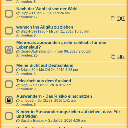
Antworten:
8
Nach der Wahl ist vor der Wahl
Jupp
«
Fr Jan 20, 2017 9:26 am
Antworten:
17
1
2
wunsch ins Allgäu zu ziehen
BlackRose1986
«
Mi Jan 11, 2017 10:35 am
Antworten:
6
Mehrmals auswandern, sehr schlecht für den
Lebenslauf?
GuardOfEllisIsland
«
Fr Jan 06, 2017 2:00 pm
Antworten:
25
1
2
Meine Sicht auf Deutschland
Brigitte79
«
Mo Okt 24, 2016 3:28 pm
Antworten:
4
Telearbeit aus dem Ausland
Siggi!
«
So Okt 23, 2016 9:02 am
Antworten:
9
Auswandern - Das Risiko einschätzen
arnego2
«
So Okt 23, 2016 1:41 am
Antworten:
6
Kinder in Auswanderungszielen aufziehen, dass Für
und Wider.
Sascha Blodau
«
Sa Jul 02, 2016 4:36 pm