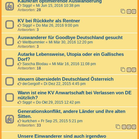
Kaufkraft optimierende Auswanderung
Siggi!
«
Mi Jun 15, 2016 10:38 pm
Antworten:
28
1
2
KV bei Rückkehr als Rentner
Siggi!
«
Do Mai 26, 2016 9:00 pm
Antworten:
3
Auswanderer für Goodbye Deutschland gesucht
Weltbummler
«
Mi Mär 30, 2016 12:20 pm
Antworten:
3
Autarke Lebensweise, Utopia oder ein Gallisches
Dorf?
Sascha Blodau
«
Mi Mär 16, 2016 11:08 pm
Antworten:
18
1
2
steuern übersiedeln Deutschland Österreich
der1ergolf
«
Di Dez 22, 2015 4:45 pm
Wann ist eine KV Anwartschaft bei Verlassen von DE
nützlich?
Siggi!
«
Do Okt 29, 2015 12:42 pm
Generationskonflikt, andere Länder und ihre alten
Sitten.
kurtchen
«
Fr Sep 25, 2015 5:21 pm
Antworten:
33
1
2
3
Unsere Einwanderer sind auch irgendwo