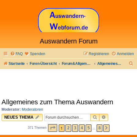
Auswandern Forum
FAQ
Spenden
Registrieren
Anmelden
S
Startseite
Foren-Übersicht
Forum&Allgemeines
Allgemeines zum Thema Auswandern
u
c
h
e
Allgemeines zum Thema Auswandern
Moderator:
Moderatoren
SUCHE
ERWEITERTE 
NEUES THEMA
SEITE
1
VON
8
1
2
3
4
5
8
371 Themen
NÄCHSTE
…