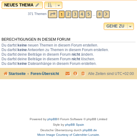
NEUES THEMA
SEITE
1
VON
8
1
2
3
4
5
8
371 Themen
NÄCHSTE
…
GEHE ZU
BERECHTIGUNGEN IN DIESEM FORUM
Du darfst
keine
neuen Themen in diesem Forum erstellen.
Du darfst
keine
Antworten zu Themen in diesem Forum erstellen.
Du darfst deine Beiträge in diesem Forum
nicht
ändern.
Du darfst deine Beiträge in diesem Forum
nicht
löschen.
Du darfst
keine
Dateianhänge in diesem Forum erstellen.
Startseite
Foren-Übersicht
Alle Zeiten sind
UTC+02:00
Powered by
phpBB
® Forum Software © phpBB Limited
Style by
phpBB Spain
Deutsche Übersetzung durch
phpBB.de
Moon Image Courtesy of Calendrier Lunaire.