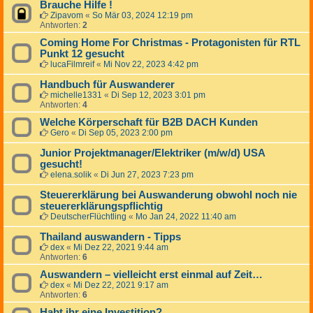
Brauche Hilfe !
Zipavom
«
So Mär 03, 2024 12:19 pm
Antworten:
2
Coming Home For Christmas - Protagonisten für RTL
Punkt 12 gesucht
lucaFilmreif
«
Mi Nov 22, 2023 4:42 pm
Handbuch für Auswanderer
michelle1331
«
Di Sep 12, 2023 3:01 pm
Antworten:
4
Welche Körperschaft für B2B DACH Kunden
Gero
«
Di Sep 05, 2023 2:00 pm
Junior Projektmanager/Elektriker (m/w/d) USA
gesucht!
elena.solik
«
Di Jun 27, 2023 7:23 pm
Steuererklärung bei Auswanderung obwohl noch nie
steuererklärungspflichtig
DeutscherFlüchtling
«
Mo Jan 24, 2022 11:40 am
Thailand auswandern - Tipps
dex
«
Mi Dez 22, 2021 9:44 am
Antworten:
6
Auswandern – vielleicht erst einmal auf Zeit…
dex
«
Mi Dez 22, 2021 9:17 am
Antworten:
6
Habt ihr eine Investition?