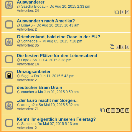
Auswanderer
Sascha Blodau
«
Do Aug 20, 2015 2:33 pm
Antworten:
24
1
2
Auswandern nach Amerika?
LisaAS
«
Do Aug 20, 2015 10:43 am
Antworten:
2
Griechenland, bald eine Oase in der EU?
Schneddel
«
Mi Aug 05, 2015 7:18 pm
Antworten:
35
1
2
3
Die besten Plätze für den Lebensabend
Oryx
«
Sa Jul 04, 2015 3:28 pm
Antworten:
14
Umzugsanbieter
Siggi!
«
Do Jun 11, 2015 5:43 pm
Antworten:
2
deutscher Brain Drain
coacher
«
Mo Jun 01, 2015 9:59 pm
..der Euro macht mir Sorgen..
arnego2
«
So Mai 10, 2015 5:32 pm
Antworten:
71
1
2
3
4
5
Kennt ihr eigentlich unseren Feiertag?
Santino
«
Do Mai 07, 2015 5:13 pm
Antworten:
2