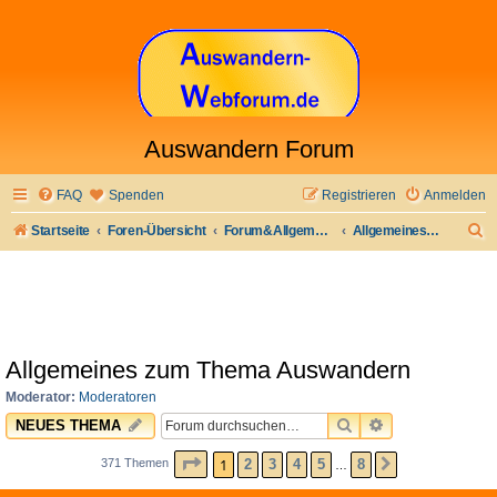
Auswandern Forum
FAQ
Spenden
Registrieren
Anmelden
S
Startseite
Foren-Übersicht
Forum&Allgemeines
Allgemeines zum Thema Auswandern
u
c
h
e
Allgemeines zum Thema Auswandern
Moderator:
Moderatoren
SUCHE
ERWEITERTE 
NEUES THEMA
SEITE
1
VON
8
1
2
3
4
5
8
371 Themen
NÄCHSTE
…