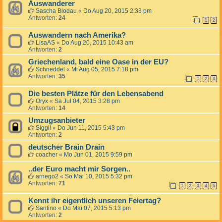
Auswanderer
Sascha Blodau
«
Do Aug 20, 2015 2:33 pm
Antworten:
24
1
2
Auswandern nach Amerika?
LisaAS
«
Do Aug 20, 2015 10:43 am
Antworten:
2
Griechenland, bald eine Oase in der EU?
Schneddel
«
Mi Aug 05, 2015 7:18 pm
Antworten:
35
1
2
3
Die besten Plätze für den Lebensabend
Oryx
«
Sa Jul 04, 2015 3:28 pm
Antworten:
14
Umzugsanbieter
Siggi!
«
Do Jun 11, 2015 5:43 pm
Antworten:
2
deutscher Brain Drain
coacher
«
Mo Jun 01, 2015 9:59 pm
..der Euro macht mir Sorgen..
arnego2
«
So Mai 10, 2015 5:32 pm
Antworten:
71
1
2
3
4
5
Kennt ihr eigentlich unseren Feiertag?
Santino
«
Do Mai 07, 2015 5:13 pm
Antworten:
2