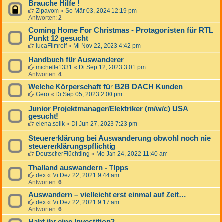
Brauche Hilfe !
Zipavom
«
So Mär 03, 2024 12:19 pm
Antworten:
2
Coming Home For Christmas - Protagonisten für RTL
Punkt 12 gesucht
lucaFilmreif
«
Mi Nov 22, 2023 4:42 pm
Handbuch für Auswanderer
michelle1331
«
Di Sep 12, 2023 3:01 pm
Antworten:
4
Welche Körperschaft für B2B DACH Kunden
Gero
«
Di Sep 05, 2023 2:00 pm
Junior Projektmanager/Elektriker (m/w/d) USA
gesucht!
elena.solik
«
Di Jun 27, 2023 7:23 pm
Steuererklärung bei Auswanderung obwohl noch nie
steuererklärungspflichtig
DeutscherFlüchtling
«
Mo Jan 24, 2022 11:40 am
Thailand auswandern - Tipps
dex
«
Mi Dez 22, 2021 9:44 am
Antworten:
6
Auswandern – vielleicht erst einmal auf Zeit…
dex
«
Mi Dez 22, 2021 9:17 am
Antworten:
6
Habt ihr eine Investition?