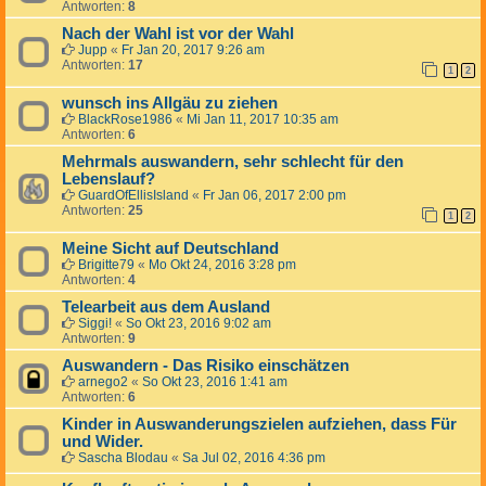
Antworten:
8
Nach der Wahl ist vor der Wahl
Jupp
«
Fr Jan 20, 2017 9:26 am
Antworten:
17
1
2
wunsch ins Allgäu zu ziehen
BlackRose1986
«
Mi Jan 11, 2017 10:35 am
Antworten:
6
Mehrmals auswandern, sehr schlecht für den
Lebenslauf?
GuardOfEllisIsland
«
Fr Jan 06, 2017 2:00 pm
Antworten:
25
1
2
Meine Sicht auf Deutschland
Brigitte79
«
Mo Okt 24, 2016 3:28 pm
Antworten:
4
Telearbeit aus dem Ausland
Siggi!
«
So Okt 23, 2016 9:02 am
Antworten:
9
Auswandern - Das Risiko einschätzen
arnego2
«
So Okt 23, 2016 1:41 am
Antworten:
6
Kinder in Auswanderungszielen aufziehen, dass Für
und Wider.
Sascha Blodau
«
Sa Jul 02, 2016 4:36 pm