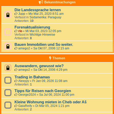
Bekanntmachungen
Die Landessprache lernen
Jupp
«
Mo Mai 25, 2020 8:51 am
Verfasst in
Südamerika: Paraguay
Antworten:
10
Forenaktualisierung
rio
«
Mi Mai 03, 2023 12:05 pm
Verfasst in
Wichtige Hinweise
Antworten:
8
Bauen Immobilien und So weiter.
arnego2
«
Sa Okt 07, 2006 12:15 am
Themen
Auswandern, gewusst wie?
arnego2
«
Sa Okt 14, 2006 4:29 pm
Trading in Bahamas
Alexyyy
«
Fr Jan 09, 2026 11:08 am
Antworten:
1
Tipps für Reisen nach Georgien
George2024
«
Sa Jul 06, 2024 11:00 pm
Kleine Wohnung mieten in Cheb oder Aš
GaiaReify
«
Di Mär 05, 2024 1:21 pm
Antworten:
2