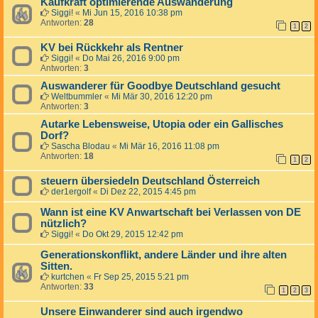
Kaufkraft optimierende Auswanderung
Siggi!
«
Mi Jun 15, 2016 10:38 pm
Antworten:
28
1
2
KV bei Rückkehr als Rentner
Siggi!
«
Do Mai 26, 2016 9:00 pm
Antworten:
3
Auswanderer für Goodbye Deutschland gesucht
Weltbummler
«
Mi Mär 30, 2016 12:20 pm
Antworten:
3
Autarke Lebensweise, Utopia oder ein Gallisches
Dorf?
Sascha Blodau
«
Mi Mär 16, 2016 11:08 pm
Antworten:
18
1
2
steuern übersiedeln Deutschland Österreich
der1ergolf
«
Di Dez 22, 2015 4:45 pm
Wann ist eine KV Anwartschaft bei Verlassen von DE
nützlich?
Siggi!
«
Do Okt 29, 2015 12:42 pm
Generationskonflikt, andere Länder und ihre alten
Sitten.
kurtchen
«
Fr Sep 25, 2015 5:21 pm
Antworten:
33
1
2
3
Unsere Einwanderer sind auch irgendwo