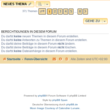
NEUES THEMA
SEITE
1
VON
8
1
2
3
4
5
8
371 Themen
NÄCHSTE
…
GEHE ZU
BERECHTIGUNGEN IN DIESEM FORUM
Du darfst
keine
neuen Themen in diesem Forum erstellen.
Du darfst
keine
Antworten zu Themen in diesem Forum erstellen.
Du darfst deine Beiträge in diesem Forum
nicht
ändern.
Du darfst deine Beiträge in diesem Forum
nicht
löschen.
Du darfst
keine
Dateianhänge in diesem Forum erstellen.
Startseite
Foren-Übersicht
Alle Zeiten sind
UTC+02:00
Powered by
phpBB
® Forum Software © phpBB Limited
Style by
phpBB Spain
Deutsche Übersetzung durch
phpBB.de
Moon Image Courtesy of Calendrier Lunaire.