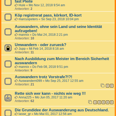
fast Pleite
Hule
«
Mo Nov 12, 2018 9:54 am
Antworten:
2
Köp registrerat pass, körkort, ID-kort
marcuspeters
«
So Sep 23, 2018 10:04 pm
Auswandern, ohne sein Land und seine Identität
aufzugeben!
mannix
«
Do Mai 24, 2018 2:21 pm
Antworten:
10
Umwandern - oder zurueck?
Jupp
«
Mi Feb 14, 2018 8:16 am
Antworten:
11
Nach Ausbildung zum Meister im Bereich Sicherheit
auswandern
mannix
«
Do Feb 08, 2018 9:51 pm
Antworten:
9
Auswandern trotz Vorstrafe?!?!
Auswandern099
«
Mo Sep 25, 2017 12:55 am
Antworten:
21
1
2
Rette sich wer kann - nichts wie weg !!!
Anna225
«
Mo Jun 05, 2017 11:20 am
Antworten:
62
1
2
3
4
5
Die Grundidee der Auswanderung aus Deutschland.
lasse_gr
«
Mo Mai 01, 2017 12:56 am