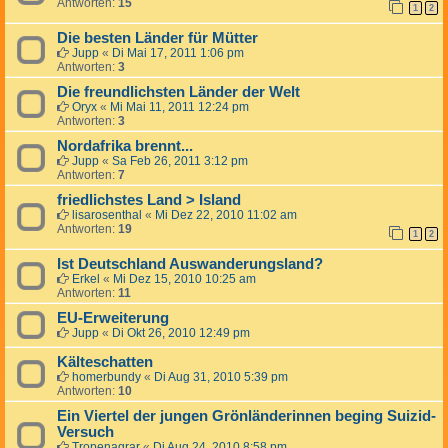
Antworten:
15
1
2
Die besten Länder für Mütter
Jupp
«
Di Mai 17, 2011 1:06 pm
Antworten:
3
Die freundlichsten Länder der Welt
Oryx
«
Mi Mai 11, 2011 12:24 pm
Antworten:
3
Nordafrika brennt...
Jupp
«
Sa Feb 26, 2011 3:12 pm
Antworten:
7
friedlichstes Land > Island
lisarosenthal
«
Mi Dez 22, 2010 11:02 am
Antworten:
19
1
2
Ist Deutschland Auswanderungsland?
Erkel
«
Mi Dez 15, 2010 10:25 am
Antworten:
11
EU-Erweiterung
Jupp
«
Di Okt 26, 2010 12:49 pm
Kälteschatten
homerbundy
«
Di Aug 31, 2010 5:39 pm
Antworten:
10
Ein Viertel der jungen Grönländerinnen beging Suizid-
Versuch
Tropenagrar
«
Di Aug 24, 2010 8:58 pm