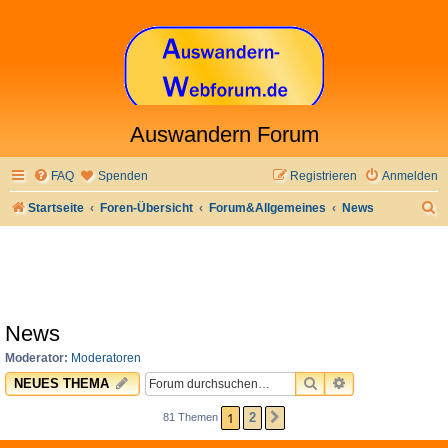
Auswandern Forum
FAQ
Spenden
Registrieren
Anmelden
S
Startseite
Foren-Übersicht
Forum&Allgemeines
News
u
c
h
e
News
Moderator:
Moderatoren
SUCHE
ERWEITERTE 
NEUES THEMA
1
2
81 Themen
NÄCHSTE