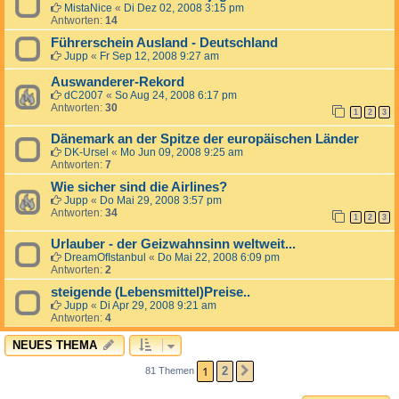
MistaNice
«
Di Dez 02, 2008 3:15 pm
Antworten:
14
Führerschein Ausland - Deutschland
Jupp
«
Fr Sep 12, 2008 9:27 am
Auswanderer-Rekord
dC2007
«
So Aug 24, 2008 6:17 pm
Antworten:
30
1
2
3
Dänemark an der Spitze der europäischen Länder
DK-Ursel
«
Mo Jun 09, 2008 9:25 am
Antworten:
7
Wie sicher sind die Airlines?
Jupp
«
Do Mai 29, 2008 3:57 pm
Antworten:
34
1
2
3
Urlauber - der Geizwahnsinn weltweit...
DreamOfIstanbul
«
Do Mai 22, 2008 6:09 pm
Antworten:
2
steigende (Lebensmittel)Preise..
Jupp
«
Di Apr 29, 2008 9:21 am
Antworten:
4
NEUES THEMA
1
2
81 Themen
NÄCHSTE