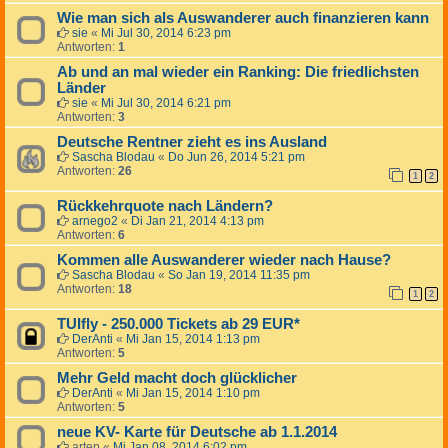
Wie man sich als Auswanderer auch finanzieren kann
sie
«
Mi Jul 30, 2014 6:23 pm
Antworten:
1
Ab und an mal wieder ein Ranking: Die friedlichsten
Länder
sie
«
Mi Jul 30, 2014 6:21 pm
Antworten:
3
Deutsche Rentner zieht es ins Ausland
Sascha Blodau
«
Do Jun 26, 2014 5:21 pm
Antworten:
26
1
2
Rückkehrquote nach Ländern?
arnego2
«
Di Jan 21, 2014 4:13 pm
Antworten:
6
Kommen alle Auswanderer wieder nach Hause?
Sascha Blodau
«
So Jan 19, 2014 11:35 pm
Antworten:
18
1
2
TUIfly - 250.000 Tickets ab 29 EUR*
DerAnti
«
Mi Jan 15, 2014 1:13 pm
Antworten:
5
Mehr Geld macht doch glücklicher
DerAnti
«
Mi Jan 15, 2014 1:10 pm
Antworten:
5
neue KV- Karte für Deutsche ab 1.1.2014
artep
«
Mi Jan 08, 2014 6:02 pm