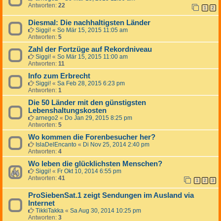
Antworten:
22
1
2
Diesmal: Die nachhaltigsten Länder
Siggi!
«
So Mär 15, 2015 11:05 am
Antworten:
5
Zahl der Fortzüge auf Rekordniveau
Siggi!
«
So Mär 15, 2015 11:00 am
Antworten:
11
Info zum Erbrecht
Siggi!
«
Sa Feb 28, 2015 6:23 pm
Antworten:
1
Die 50 Länder mit den günstigsten
Lebenshaltungskosten
arnego2
«
Do Jan 29, 2015 8:25 pm
Antworten:
5
Wo kommen die Forenbesucher her?
IslaDelEncanto
«
Di Nov 25, 2014 2:40 pm
Antworten:
4
Wo leben die glücklichsten Menschen?
Siggi!
«
Fr Okt 10, 2014 6:55 pm
Antworten:
41
1
2
3
ProSiebenSat.1 zeigt Sendungen im Ausland via
Internet
TikkiTakka
«
Sa Aug 30, 2014 10:25 pm
Antworten:
3