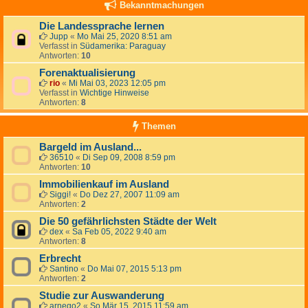
Bekanntmachungen
Die Landessprache lernen
Jupp
«
Mo Mai 25, 2020 8:51 am
Verfasst in
Südamerika: Paraguay
Antworten:
10
Forenaktualisierung
rio
«
Mi Mai 03, 2023 12:05 pm
Verfasst in
Wichtige Hinweise
Antworten:
8
Themen
Bargeld im Ausland...
36510
«
Di Sep 09, 2008 8:59 pm
Antworten:
10
Immobilienkauf im Ausland
Siggi!
«
Do Dez 27, 2007 11:09 am
Antworten:
2
Die 50 gefährlichsten Städte der Welt
dex
«
Sa Feb 05, 2022 9:40 am
Antworten:
8
Erbrecht
Santino
«
Do Mai 07, 2015 5:13 pm
Antworten:
2
Studie zur Auswanderung
arnego2
«
So Mär 15, 2015 11:59 am