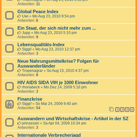
Antworten:
11
Global Peace Index
Uwi
«
Mo Aug 23, 2010 9:54 pm
Antworten:
6
Ein Staat, der sich nicht mehr zum ...
Jupp
«
Mo Aug 23, 2010 5:10 pm
Antworten:
9
Lebensqualitäts-Index
Siggi!
«
Mo Aug 23, 2010 12:37 pm
Antworten:
3
Neue Nahrungsmittelkrise? Folgen für
Auswanderländer
Tropenagrar
«
So Aug 15, 2010 4:37 pm
Antworten:
8
HIV AIDS SIDA VIH je 1000 Einwohner
rhonabeck
«
Mo Dez 14, 2009 5:16 pm
Antworten:
3
Finanzkrise
Siggi!
«
So Mai 24, 2009 9:40 am
Antworten:
54
1
2
3
4
Auswandern und Wirtschaftskrise - Artikel in der SZ
prinzessin
«
Sa Apr 04, 2009 10:34 am
Antworten:
3
Internationale Verbrecherjagd