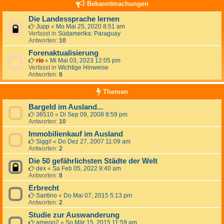
Bekanntmachungen
Die Landessprache lernen
Jupp
«
Mo Mai 25, 2020 8:51 am
Verfasst in
Südamerika: Paraguay
Antworten:
10
Forenaktualisierung
rio
«
Mi Mai 03, 2023 12:05 pm
Verfasst in
Wichtige Hinweise
Antworten:
8
Themen
Bargeld im Ausland...
36510
«
Di Sep 09, 2008 8:59 pm
Antworten:
10
Immobilienkauf im Ausland
Siggi!
«
Do Dez 27, 2007 11:09 am
Antworten:
2
Die 50 gefährlichsten Städte der Welt
dex
«
Sa Feb 05, 2022 9:40 am
Antworten:
8
Erbrecht
Santino
«
Do Mai 07, 2015 5:13 pm
Antworten:
2
Studie zur Auswanderung
arnego2
«
So Mär 15, 2015 11:59 am