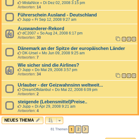
MistaNice
«
Di Dez 02, 2008 3:15 pm
Antworten:
14
Führerschein Ausland - Deutschland
Jupp
«
Fr Sep 12, 2008 9:27 am
Auswanderer-Rekord
dC2007
«
So Aug 24, 2008 6:17 pm
Antworten:
30
1
2
3
Dänemark an der Spitze der europäischen Länder
DK-Ursel
«
Mo Jun 09, 2008 9:25 am
Antworten:
7
Wie sicher sind die Airlines?
Jupp
«
Do Mai 29, 2008 3:57 pm
Antworten:
34
1
2
3
Urlauber - der Geizwahnsinn weltweit...
DreamOfIstanbul
«
Do Mai 22, 2008 6:09 pm
Antworten:
2
steigende (Lebensmittel)Preise..
Jupp
«
Di Apr 29, 2008 9:21 am
Antworten:
4
NEUES THEMA
1
2
81 Themen
NÄCHSTE