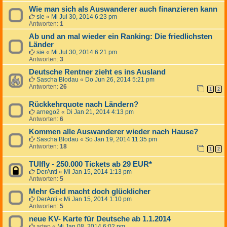
Wie man sich als Auswanderer auch finanzieren kann
sie
«
Mi Jul 30, 2014 6:23 pm
Antworten:
1
Ab und an mal wieder ein Ranking: Die friedlichsten
Länder
sie
«
Mi Jul 30, 2014 6:21 pm
Antworten:
3
Deutsche Rentner zieht es ins Ausland
Sascha Blodau
«
Do Jun 26, 2014 5:21 pm
Antworten:
26
1
2
Rückkehrquote nach Ländern?
arnego2
«
Di Jan 21, 2014 4:13 pm
Antworten:
6
Kommen alle Auswanderer wieder nach Hause?
Sascha Blodau
«
So Jan 19, 2014 11:35 pm
Antworten:
18
1
2
TUIfly - 250.000 Tickets ab 29 EUR*
DerAnti
«
Mi Jan 15, 2014 1:13 pm
Antworten:
5
Mehr Geld macht doch glücklicher
DerAnti
«
Mi Jan 15, 2014 1:10 pm
Antworten:
5
neue KV- Karte für Deutsche ab 1.1.2014
artep
«
Mi Jan 08, 2014 6:02 pm