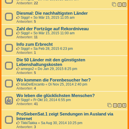
Antworten:
22
1
2
Diesmal: Die nachhaltigsten Länder
Siggi!
«
So Mär 15, 2015 11:05 am
Antworten:
5
Zahl der Fortzüge auf Rekordniveau
Siggi!
«
So Mär 15, 2015 11:00 am
Antworten:
11
Info zum Erbrecht
Siggi!
«
Sa Feb 28, 2015 6:23 pm
Antworten:
1
Die 50 Länder mit den günstigsten
Lebenshaltungskosten
arnego2
«
Do Jan 29, 2015 8:25 pm
Antworten:
5
Wo kommen die Forenbesucher her?
IslaDelEncanto
«
Di Nov 25, 2014 2:40 pm
Antworten:
4
Wo leben die glücklichsten Menschen?
Siggi!
«
Fr Okt 10, 2014 6:55 pm
Antworten:
41
1
2
3
ProSiebenSat.1 zeigt Sendungen im Ausland via
Internet
TikkiTakka
«
Sa Aug 30, 2014 10:25 pm
Antworten:
3