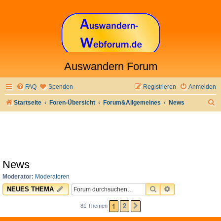
Auswandern Forum
FAQ
Spenden
Registrieren
Anmelden
S
Startseite
Foren-Übersicht
Forum&Allgemeines
News
u
c
h
e
News
Moderator:
Moderatoren
SUCHE
ERWEITERTE 
NEUES THEMA
1
2
81 Themen
NÄCHSTE