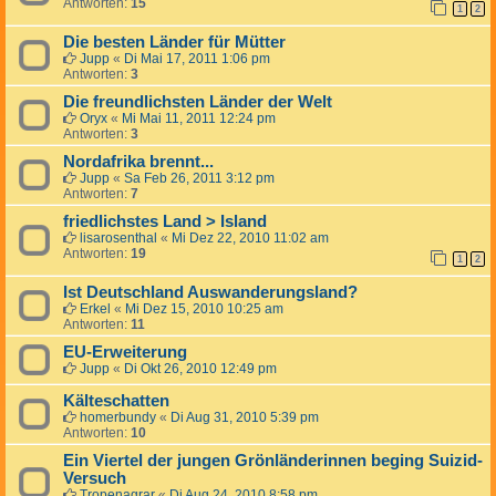
Antworten:
15
1
2
Die besten Länder für Mütter
Jupp
«
Di Mai 17, 2011 1:06 pm
Antworten:
3
Die freundlichsten Länder der Welt
Oryx
«
Mi Mai 11, 2011 12:24 pm
Antworten:
3
Nordafrika brennt...
Jupp
«
Sa Feb 26, 2011 3:12 pm
Antworten:
7
friedlichstes Land > Island
lisarosenthal
«
Mi Dez 22, 2010 11:02 am
Antworten:
19
1
2
Ist Deutschland Auswanderungsland?
Erkel
«
Mi Dez 15, 2010 10:25 am
Antworten:
11
EU-Erweiterung
Jupp
«
Di Okt 26, 2010 12:49 pm
Kälteschatten
homerbundy
«
Di Aug 31, 2010 5:39 pm
Antworten:
10
Ein Viertel der jungen Grönländerinnen beging Suizid-
Versuch
Tropenagrar
«
Di Aug 24, 2010 8:58 pm