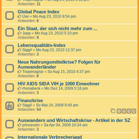
Antworten:
11
Global Peace Index
Uwi
«
Mo Aug 23, 2010 9:54 pm
Antworten:
6
Ein Staat, der sich nicht mehr zum ...
Jupp
«
Mo Aug 23, 2010 5:10 pm
Antworten:
9
Lebensqualitäts-Index
Siggi!
«
Mo Aug 23, 2010 12:37 pm
Antworten:
3
Neue Nahrungsmittelkrise? Folgen für
Auswanderländer
Tropenagrar
«
So Aug 15, 2010 4:37 pm
Antworten:
8
HIV AIDS SIDA VIH je 1000 Einwohner
rhonabeck
«
Mo Dez 14, 2009 5:16 pm
Antworten:
3
Finanzkrise
Siggi!
«
So Mai 24, 2009 9:40 am
Antworten:
54
1
2
3
4
Auswandern und Wirtschaftskrise - Artikel in der SZ
prinzessin
«
Sa Apr 04, 2009 10:34 am
Antworten:
3
Internationale Verbrecherjagd